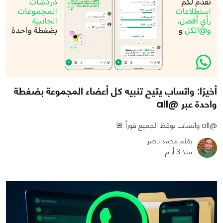
أخيرًا: واتساب يتيح تنبيه كل أعضاء المجموعة بضغطة
واحدة عبر @all
@all واتساب يوقظ الجميع فوراً 🚨
بقلم محمد ناصر
منذ 3 أيام
0
0
617