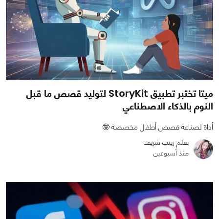
ميتا تختبر تطبيق StoryKit لتوليد قصص ما قبل
النوم بالذكاء الاصطناعي
أداة لصناعة قصص أطفال مخصصة 🤓
بقلم زينب شريف
منذ أسبوعين
0
0
1048