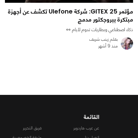
مؤتمر GITEX 25: شركة Ulefone تكشف عن أجهزة
مبتكرة ببروجكتور مدمج
ذكاء اصطناعي وبطاريات تدوم لأيام 👀
بقلم زينب شريف
منذ 9 أشهر
0
0
732
القائمة
عن عرب هاردوير
فريق التحرير
اتصل بنا
وثيقة الخصوصية