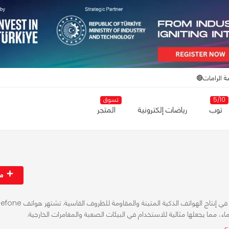
ة الرامات🔴
5/10
تسوق
توب
رياضات إلكترونية
المتجر
مت
Ulefone هي شركة صينية متخصصة في إنتاج الهواتف الذكية المتينة والمقاومة للظروف القاسي
اء، مما يجعلها مثالية للاستخدام في البيئات الصعبة والمغامرات الخارجية.