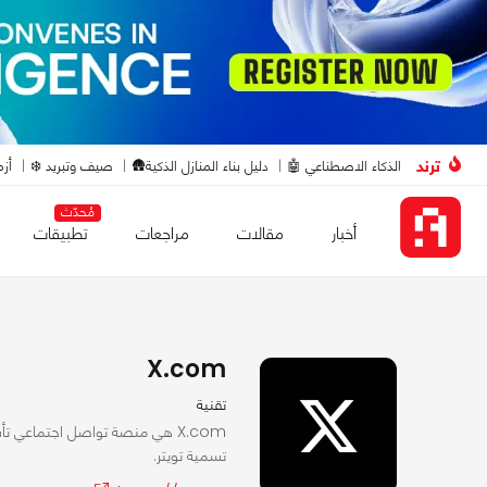
ترند
الذكاء الاصطناعي 🤖
دليل بناء المنازل الذكية🛖
صيف وتبريد ❄️
أزم
مُحدّث
أخبار
مقالات
مراجعات
تطبيقات
X.com
تقنية
تسمية تويتر.