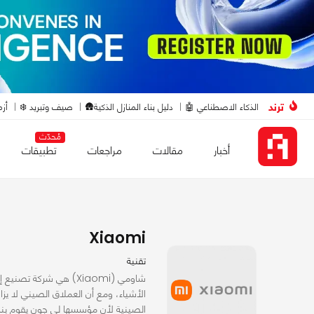
ترند
الذكاء الاصطناعي 🤖
دليل بناء المنازل الذكية🛖
صيف وتبريد ❄️
أزم
مُحدّث
أخبار
مقالات
مراجعات
تطبيقات
Xiaomi
تقنية
شاومي (Xiaomi) هي شرك
الأشياء، ومع أن العملاق الصيني لا يزا
الصينية لأن مؤسسها لي جون يقوم بنس