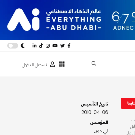
تسجيل الدخول
ابعة
تاريخ التأسيس
2010-04-06
نت
المؤسس
بل
لي جون
ل على