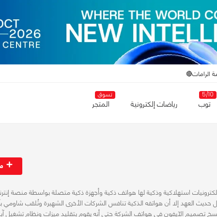
ة الرامات🔴
5/10
تسوق
توب
رياضات إلكترونية
المتجر
مت
ة تصنيع إلكترونيات استهلاكية وذكية لها هواتف ذكية وأجهزة ذكية متصلة بواسطة منصة إنتر
ل حديث العهد إلا أن هواتفه الذكية تنافس الشركات الأخرى الشهيرة وتُلقب شاومي بآ
خ تصميم الآيفون في هواتف الشركة حتى أنه يقوم بتقليد ميزات ونظام تشغيل آب