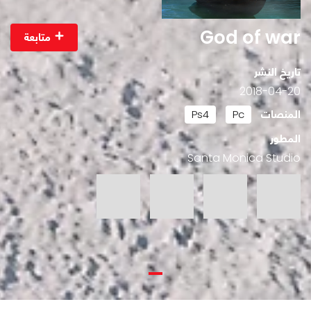
God of war
متابعة
تاريخ النشر
2018-04-20
المنصات
Ps4
Pc
المطور
Santa Monica Studio