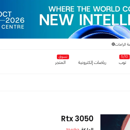
ة الرامات🔴
5/10
تسوق
توب
رياضات إلكترونية
المتجر
Rtx 3050
الماركة
Nvidia