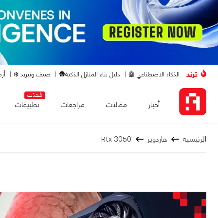
ترند
الذكاء الاصطناعي 🤖
دليل بناء المنازل الذكية🛖
صيف وتبريد ❄️
أزم
مُحدّث
أخبار
مقالات
مراجعات
تطبيقات
الرئيسية
هاردوير
Rtx 3050