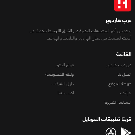
عرب هاردوير
واحد من أكبر المجتمعات التقنية فى الشرق الأوسط تتحدث عن
أحدث التقنيات فى مجال الهاردوير والألعاب والهواتف
القائمة
عن عرب هاردوير
فريق التحرير
اتصل بنا
وثيقة الخصوصية
خريطة الموقع
دليل الشركات
هواتف
اكتب معنا
السياسة التحريرية
قريبًا تطبيقات الموبايل