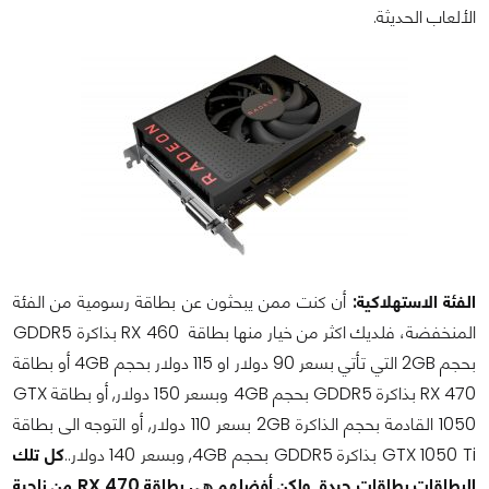
الألعاب الحديثة.
الفئة الاستهلاكية:
أن كنت ممن يبحثون عن بطاقة رسومية من الفئة
المنخفضة، فلديك اكثر من خيار منها بطاقة RX 460 بذاكرة GDDR5
بحجم 2GB التي تأتي بسعر 90 دولار او 115 دولار بحجم 4GB أو بطاقة
RX 470 بذاكرة GDDR5 بحجم 4GB وبسعر 150 دولار, أو بطاقة GTX
1050 القادمة بحجم الذاكرة 2GB بسعر 110 دولار, أو التوجه الى بطاقة
GTX 1050 Ti بذاكرة GDDR5 بحجم 4GB, وبسعر 140 دولار..
كل تلك
البطاقات بطاقات جيدة, ولكن أفضلهم هي بطاقة RX 470 من ناحية