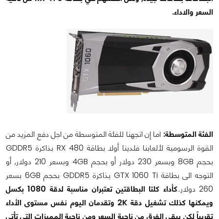
السعر والاداء.
الفئة المتوسطة:
اما إن اتجهنا للفئة المتوسطة من اجل دفع المزيد من
القوة الرسومية لألعابنا فلدينا أولا بطاقة RX 480 بذاكرة GDDR5
بحجم 8GB وبسعر 230 دولار أو بحجم 4GB وبسعر 210 دولار, أو
التوجه الى بطاقة GTX 1060 Ti بذاكرة GDDR5 بحجم 6GB بسعر
260 دولار..
كأداء كلتا البطاقتين تعتبران مناسبة لدقة 1080 بكسل
ويمكنها كذلك تشغيل دقة 2K وتقدمان اليوم نفس مستوى الأداء
تقريباً لكن يبقى الفرق من ناحية السعر ومن ناحية المميزات التي تأتي