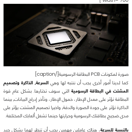
width="700"]
صورة لمكونات PCB البطاقة الرسومية[/caption]
كما لدينا أمور أخرى يجب أن ننتبه لها وهي
السرعة, الذاكرة وتصميم
المشتت في البطاقة الرسومية
التي سوف تختارها. بشكل عام قوة
البطاقة تؤثر على معدل الإطار، خمول الإطار، وتأخر إدراج البيانات, بينما
الذاكرة تؤثر على جودة الصورة والدقة, واخيرا تصميم المشتت يؤثر على
مدى ضجيج بطاقتك الرسومية وحرارتها حينما تشغل ألعابك المختلفة.
بالنسبة للسرعة
، هناك عاملين مهمين يجب أن تنظر لهما بشكل جيد