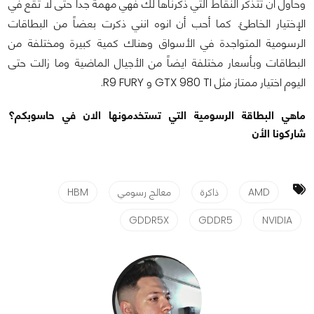
وحاول أن تتذكر النقاط التي ذكرناها لك فهي مهمة جداً حتى لا تقع في
الإختيار الخاطئ. كما أحب أن انوه انني ذكرت بعضاً من البطاقات
الرسومية المتواجدة في الأسواق وهناك كمية كبيرة ومختلفة من
البطاقات وبأسعار مختلفة ايضاً من الأجيال الماضية وما زالت حتى
اليوم اختيار ممتاز مثل GTX 980 TI و R9 FURY.
ماهي البطاقة الرسومية التي تستخدمونها الان في حاسوبكم؟
شاركونا الأن
AMD
ذاكرة
معالج رسومي
HBM
GDDR5X
GDDR5
NVIDIA