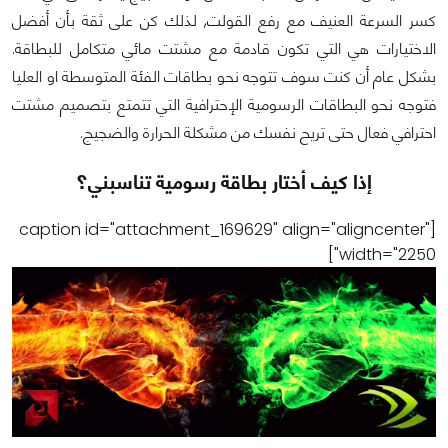
كسر السرعة العنيف مع رفع القولت, لذلك كن على ثقة بأن أفضل
الاختيارات هي التي تكون قادمة مع مشتت مائي متكامل للبطاقة.
بشكل عام أن كنت سوف تتوجه نحو بطاقات الفئة المتوسطة او العليا
فتوجه نحو البطاقات الرسومية الإحترافية التي تتمتع بتصميم مشتت
احترافي فعال حتى تريح نفسك من مشكلة الحرارة والضجيج.
إذا كيف أختار بطاقة رسومية تناسبني؟
[caption id="attachment_169629" align="aligncenter"
width="2250"]