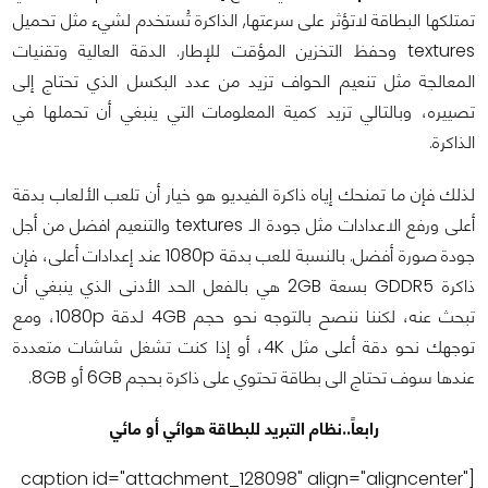
تمتلكها البطاقة لاتؤثر على سرعتها, الذاكرة تُستخدم لشيء مثل تحميل
textures وحفظ التخزين المؤقت للإطار. الدقة العالية وتقنيات
المعالجة مثل تنعيم الحواف تزيد من عدد البكسل الذي تحتاج إلى
تصييره، وبالتالي تزيد كمية المعلومات التي ينبغي أن تحملها في
الذاكرة.
لذلك فإن ما تمنحك إياه ذاكرة الفيديو هو خيار أن تلعب الألعاب بدقة
أعلى ورفع الاعدادات مثل جودة الـ textures والتنعيم افضل من أجل
جودة صورة أفضل. بالنسبة للعب بدقة 1080p عند إعدادات أعلى، فإن
ذاكرة GDDR5 بسعة 2GB هي بالفعل الحد الأدنى الذي ينبغي أن
تبحث عنه، لكننا ننصح بالتوجه نحو حجم 4GB لدقة 1080p، ومع
توجهك نحو دقة أعلى مثل 4K، أو إذا كنت تشغل شاشات متعددة
عندها سوف تحتاج الى بطاقة تحتوي على ذاكرة بحجم 6GB أو 8GB.
رابعاً..نظام التبريد للبطاقة هوائي أو مائي
[caption id="attachment_128098" align="aligncenter"