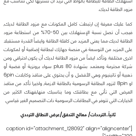
استهلاك الطاقة للبطاقة بالواط التي تريد أن تشتريها لكي تتناسب مع
مزود الطاقة لديك.
كما عليك معرفة إن ارتبطت كامل المكونات مع مزود الطاقة لديك,
فيجب أن تصل نسبة الإستهلاك بين 50-70% من استطاعة مزود
الطاقة لديك مما يعني المزيد من كافئة الطاقة وايضاً القدرة مستقبلا
على المزيد من التوسعة في منصة جهازك لبطاقة إضافية أو لمكونات
اخرى مختلفة. وتأكد ايضاً من مزود الطاقة لديك أن يكون احترافي ومن
شركة محترمة ومعتمد بشهادة 80 plus سواء برونزية أو فضية أو
ذهبية أو تاتينيوم وهي الأفضل. و أن يحتوي على منافذ وكابلات 6pin
او 8pin لتزود البطاقة الرسومية بالطاقة الازمة, واخيرا تأكد من منافذ
العرض التي تأتي مع بطاقتك وما يناسبك منها,فهناك الكثير من
الخيارات التي تتوفر في البطاقات الرسومية ذات التصميم الغير قياسي.
ثانياً..الترددات/ معالج التدفق/عرض النطاق الترددي
[caption id="attachment_128092" align="aligncenter"