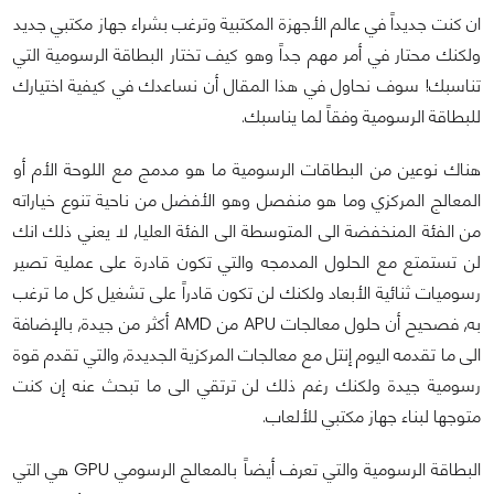
ان كنت جديداً في عالم الأجهزة المكتبية وترغب بشراء جهاز مكتبي جديد
ولكنك محتار في أمر مهم جداً وهو كيف تختار البطاقة الرسومية التي
تناسبك! سوف نحاول في هذا المقال أن نساعدك في كيفية اختيارك
للبطاقة الرسومية وفقاً لما يناسبك.
هناك نوعين من البطاقات الرسومية ما هو مدمج مع اللوحة الأم أو
المعالج المركزي وما هو منفصل وهو الأفضل من ناحية تنوع خياراته
من الفئة المنخفضة الى المتوسطة الى الفئة العليا, لا يعني ذلك انك
لن تستمتع مع الحلول المدمجه والتي تكون قادرة على عملية تصير
رسوميات ثنائية الأبعاد ولكنك لن تكون قادراً على تشغيل كل ما ترغب
به, فصحيح أن حلول معالجات APU من AMD أكثر من جيدة, بالإضافة
الى ما تقدمه اليوم إنتل مع معالجات المركزية الجديدة, والتي تقدم قوة
رسومية جيدة ولكنك رغم ذلك لن ترتقي الى ما تبحث عنه إن كنت
متوجها لبناء جهاز مكتبي للألعاب.
البطاقة الرسومية والتي تعرف أيضاً بالمعالج الرسومي GPU هي التي