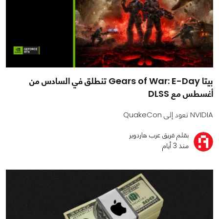
بيتا Gears of War: E-Day تنطلق في السادس من
أغسطس مع DLSS
NVIDIA تعود إلى QuakeCon
بقلم فريق عرب هاردوير
منذ 3 أيام