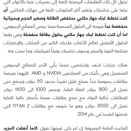
تحول كل تلك التعليمات البرمجية للعبة إلى بصريات غنية بالألوان التي
تراها على شاشتك, وتعتبر أكثر المكونات كلفة في جهازك المكتبي.
أن
كنت تخطط لبناء جهاز مكتبي منخفض الطاقة وصغير الحجم وبميزانية
منخفضة جداً
فتوجه الى الحلول المدمجة فيما يخص المعالج الرسومي,
اما أن كنت تخطط لبناء جهاز مكتبي بحلول بطاقة منفصلة
وهي طبعا
الحلول الأفضل لعالم الألعاب فلديك الكثير من الخيارات والإختيارات
مختلفة القوة والسعر وسوف تناسبك وفقاً لميزانيتك وما تبحث عنه.
هناك خيارات لاتعد ولاتحصى حينما يأتي الأمر للمعالج الرسومي
المنفصل وهي تأتيك من العملاقين NVIDIA و AMD. كليهما يعرضنا
بطاقات رسومية تبدأ بمبلغ قليل تقريباً بحدود 50 دولار وترتفع حتى
تصل الى 800 دولار للفئة العليا, وبسعر 1000 الى 1500 دولار
للبطاقات ثنائية النواة, مع تمتع بطاقات معينة بأسعار غالية للغاية
تصل الى 3000 دولار, وهو ما شوهد مع بطاقات TITAN Z التي
قدمتها انفيديا في عام 2014.
القاعدة العامة المعروفة إن لم تكن تعرفها تقول:
كلما أنفقت المزيد