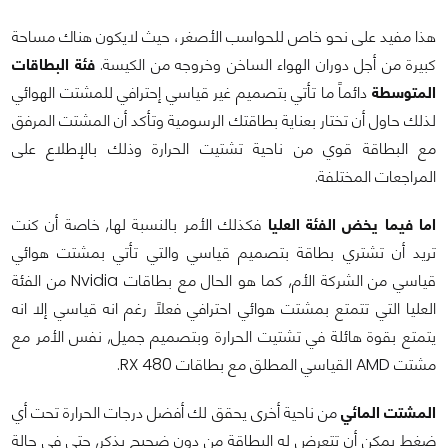
هذا مفيد على نحو خاص للحواسب الأصغر، حيث لايكون هناك مساحة
كبيرة من أجل دوران الهواء الساخن وخروجه من الكيسة.
فئة البطاقات
المتوسطة
دائماً ما تأتي بتصميم غير قياسي إحترافي للمشتت الهوائي
لذلك حاول أن تختار بعناية بطاقتك الرسومية وتأكد أن المشتت المرفق
مع البطاقة قوي من ناحية تشتيت الحرارة وذلك بالإطلاع على
المراجعات المختلفة.
اما فيما يخض الفئة العليا
فكذلك الأمر بالنسبة لها, خاصة أن كنت
تريد أن تشتري بطاقة بتصميم قياسي والتي تأتي بمشتت هوائي
قياسي من الشركة الأم, كما هو الحال مع بطاقات Nvidia من الفئة
العليا التي تتمتع بمشتت هوائي احترافي فعلاً رغم انه قياسي إلا انه
يتمتع بقوة هائلة في تشتيت الحرارة وبتصميم جميل, نفس الأمر مع
مشتت AMD القياسي المطلق مع بطاقات RX 480.
المشتت المائي
من ناحية أخرى يحقق لك أفضل درجات الحرارة تحت أي
ضغط يمكن أن تتعرض له البطاقة من دون ضجيج يذكر, حتى في حالة