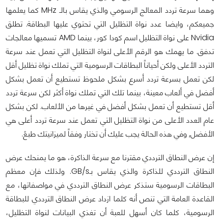
وهما سرعة تردد المعالج الرسومي والذي يقاس بالـ MHz كما يعلمها
جميعكم، وايضا عدد نواة التظليل التي تحتوي عليها البطاقة. تطلق
Nvidia على نواة التظليل اسم كودا كور، بينما AMD تسميها معالجات
تدفق. ما يهمك هو الرقم الأعلى لنواة التظليل التي تعمل عند سرعة
التردد الأعلى ولكن أحياناً البطاقات الرسومية التي تملك نواة تظليل أقل
لكن تعمل بسرعة تردد أسرع بشكل ملحوظ تستطيع أن تعمل بشكل
أفضل في ألعاب معينة، بينما تلك التي تملك نواة أكثر لكن سرعة تردد
أقل تستطيع أن تعمل بشكل أفضل في غيرها من الألعاب. لكن بشكل
عام العدد الأعلى من نواة التظليل التي تعمل عند سرعة تردد أعلى هي
الأفضل, وفي هذه الحالة يجب عليك أن تختار وفقاً لميزانيتك طبعً.
إن عرض النطاق الترددي مقترنا مع سرعة الذاكرة، هو ما يمنحك عرض
النطاق الترددي للذاكرة والذي يقاس بـGB/s. ولذلك فإن معظم
البطاقات الرسومية ستذكر عرض النطاق الترددي في مواصفاتها، مع
القاعدة العامة التي تنص أنه كلما ازداد عرض النطاق الترددي للبطاقة
الرسومية، كلما كان أسهل للعبة أن تغذي البيانات لنواة التظليل،