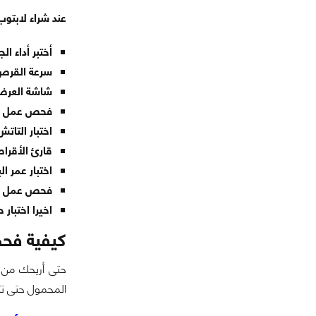
عند شراء لابتوب
أختبر أداء ال
سرعة القرص: 
شاشة العرض:
فحص عمل جميع المناف
اختبار التاتش
قارئ الأقراص
اختبار عمر ا
فحص عمل ال
اخيرا اختبار
كيفية فح
حتى أريحك من 
المحمول حتى تتأ