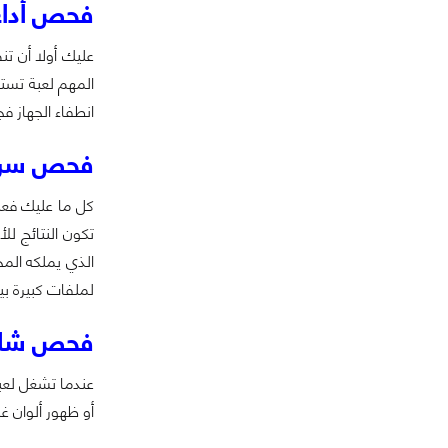
فحص أداء 
المهم لعبة تستغ
انطفاء الجهاز ف
فحص سرعة
لملفات كبيرة بين القرص C واقرص اخر مثل E (حسب التسمية ال
فحص شاش
عندما تشغل لعبة
أو ظهور ألوان 