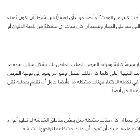
3DMark Professi وتختبر الجهاز مرتين "لن تأخذ الكثير من الوقت". وأيضاً جرب أي لعبة (ليس شرطاً أن تكون ثقيلة
لتي تتم على الجهاز ولاحظ أن كان هناك أي مشكلة من ناحية الالوان أو
 برنامج Parkdale وهو يقوم بدوره على اختبار سرعة كتابة وقراءة القرص الصلب الخاص بك بشكل مثالي. عادة ما
عة 50MB/s أو أقل, والى سرعة 220MB/s تقريباً…فكلما كانت النتيجة أعلى كلما كان ذلك أفضل وهو أمر يعود إلى نوعية القرص
HD..الخ. أن لاحظت سرعات أقل من 50MB/s بكثير أو جمود في تكملة الإختبار فهناك مشكلة ما. وأيضا حاول أن تقوم بعملية نقل
تركز جيدا إن كان هناك مشكلة مثل بعض مناطق الشاشة لا تظهر ألوان,
شة. عندها عليك أن تعرف أن هناك مشكلة ما تواجهها الشاشة.