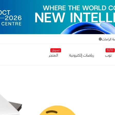
ة الرامات🔴
5/10
تسوق
توب
رياضات إلكترونية
المتجر