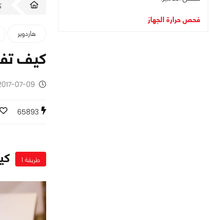
ك
فحص حرارة الجهاز
هاردوير
كيف تف
2017-07-09 - منذ 9 سنوا
65893
كي
طريقة 1