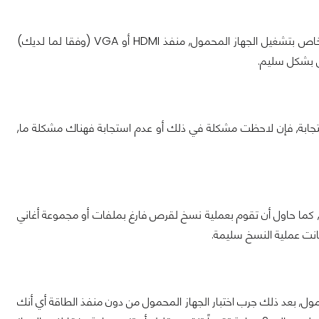
كل ما عليك فعله هو تجربة منافذ الجهاز المحمول المختلفة من USB الى منفذ الطاقة الخاص بتشغيل الجهاز المحمول, منفذ HDMI أو VGA (وفقا لما لديك)
ستجابة, فإن لاحظت مشكلة في ذلك أو عدم استجابة فهناك مشكلة ما,
كما حاول أن تقوم بعملية نسخ لقرص فارغ بملفات أو مجموعة أغاني
نت عملية النسخ سليمة.
مول, بعد ذلك جرب اختبار الجهاز المحمول من دون منفذ الطاقة أي أنك