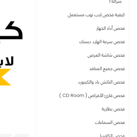
شرائه؟
كيفية فحص لاب توب مستعمل
فحص أداء الجهاز
فحص سرعة الهارد ديسك
فحص شاشة العرض
فحص جميع المنافذ
فحص التاتش باد والكيبورد
فحص قارئ الأقراص ( CD Room )
فحص بطارية
فحص السماعات
فحص الكاميرا