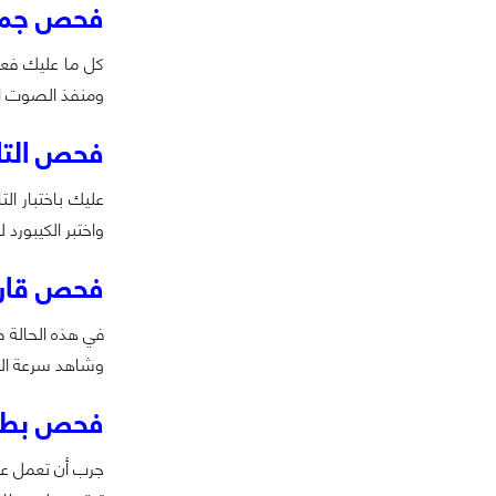
فحص جميع
ومنفذ الصوت الخاصه بالسماعات , منفذ
فحص التات
عليك باختبار ا
واختبر الكيبورد ل
فحص قارئ الأ
في هذه الحالة 
وشاهد سرعة الن
فحص بطار
جرب أن تعمل على