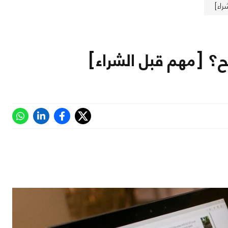
اء]
 [مهم قبل الشراء]