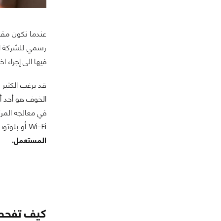
عندما نكون مق
رسمي للشركة ال
فيها الى إجراء ا
قد يرغب الكثير 
الخوف هو أحد أه
في معالجه المرك
Wi-Fi أو بلوتوث او شاشة العرض. لذا سنقدم لك في هذا المقال
المستعمل.
كيف تفحص