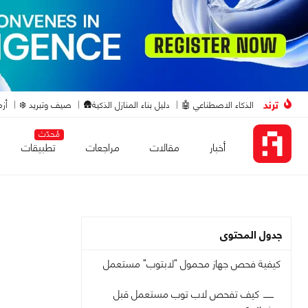
ترند
الذكاء الاصطناعي 🤖
دليل بناء المنازل الذكية🛖
صيف وتبريد ❄️
أزم
مُحدّث
أخبار
مقالات
مراجعات
تطبيقات
جدول المحتوى
كيفية فحص جهاز محمول "لابتوب" مستعمل
كيف تفحص لاب توب مستعمل قبل