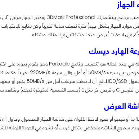
الجهاز
عليك أولا أن تنصب برنامج بينشمارك onal
ل موارد الجهاز بشكل جيد) فترة نصف ساعة تقريباً وكن متابع للإختبارات ا
جأة, فإن لاحظت أي من هذه المشكلتين فإذا هناك مشكلة.
 الهارد ديسك
كل ما عليك فعله في هذه الحالة هو تنصيب
تكون النتائج للأقراص بين سر
الذي يملكه المحمول D/SSD
متوفرة لديك) وشاهد سرعة النقل أيضاً.
ة العرض
 ما أو فيديو أو صور لاحظ الألوان على شاشة الجهاز المحمول, وحاول أن 
غريبة, سطوع الشاشة منخفض بشكل غريب, أو تشوه في الجودة اللونية للشا