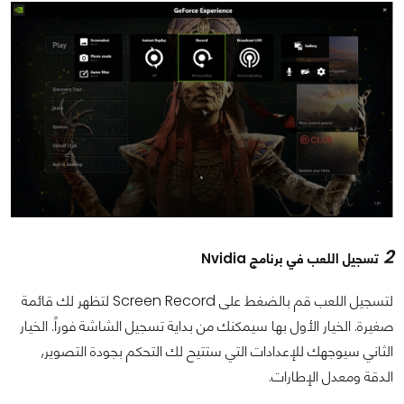
2
تسجيل اللعب في برنامج Nvidia
لتسجيل اللعب قم بالضغط على Screen Record لتظهر لك قائمة
صغيرة. الخيار الأول بها سيمكنك من بداية تسجيل الشاشة فوراً. الخيار
الثاني سيوجهك للإعدادات التي ستتيح لك التحكم بجودة التصوير,
الدقة ومعدل الإطارات.