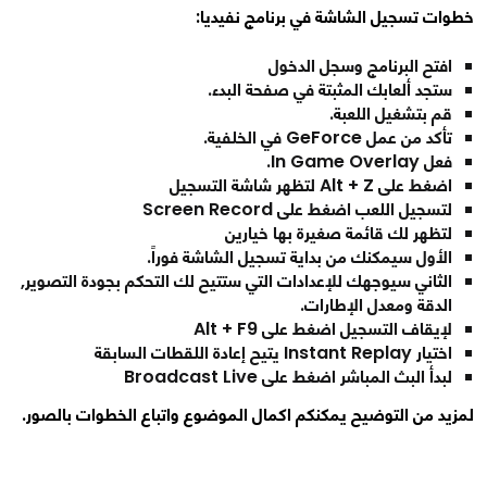
خطوات تسجيل الشاشة في برنامج نفيديا:
افتح البرنامج وسجل الدخول
ستجد ألعابك المثبتة في صفحة البدء.
قم بتشغيل اللعبة.
تأكد من عمل GeForce في الخلفية.
فعل In Game Overlay.
اضغط على Alt + Z لتظهر شاشة التسجيل
لتسجيل اللعب اضغط على Screen Record
لتظهر لك قائمة صغيرة بها خيارين
الأول سيمكنك من بداية تسجيل الشاشة فوراً.
الثاني سيوجهك للإعدادات التي ستتيح لك التحكم بجودة التصوير,
الدقة ومعدل الإطارات.
لإيقاف التسجيل اضغط على Alt + F9
اختيار Instant Replay يتيح إعادة اللقطات السابقة
لبدأ البث المباشر اضغط على Broadcast Live
لمزيد من التوضيح يمكنكم اكمال الموضوع واتباع الخطوات بالصور.