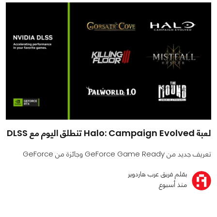
لعبة Halo: Campaign Evolved تنطلق اليوم مع DLSS
تعريف جديد من GeForce Game Ready وجائزة من GeForce
بقلم فريق عرب هاردوير
منذ أسبوع