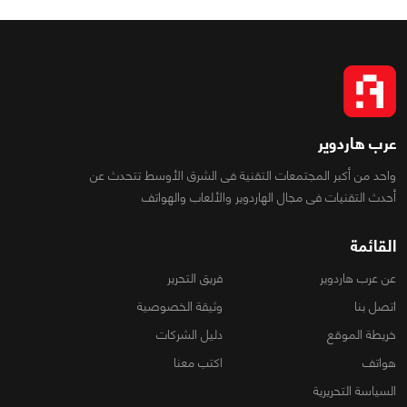
عرب هاردوير
واحد من أكبر المجتمعات التقنية فى الشرق الأوسط تتحدث عن
أحدث التقنيات فى مجال الهاردوير والألعاب والهواتف
القائمة
عن عرب هاردوير
فريق التحرير
اتصل بنا
وثيقة الخصوصية
خريطة الموقع
دليل الشركات
هواتف
اكتب معنا
السياسة التحريرية