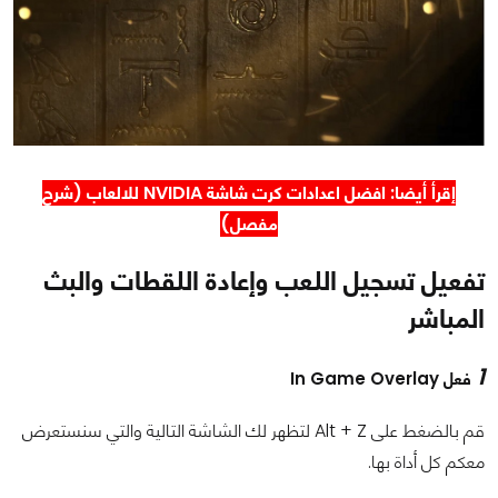
إقرأ أيضا:
افضل اعدادات كرت شاشة NVIDIA للالعاب
(شرح
مفصل)
تفعيل تسجيل اللعب وإعادة اللقطات والبث
المباشر
1
فعل In Game Overlay
قم بالضغط على Alt + Z لتظهر لك الشاشة التالية والتي سنستعرض
معكم كل أداة بها.