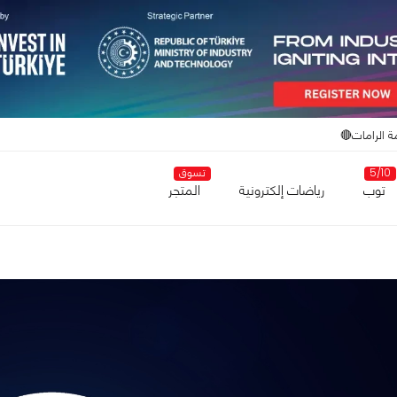
ة الرامات🔴
5/10
تسوق
توب
رياضات إلكترونية
المتجر