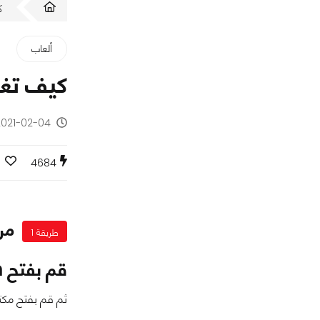
ك
ألعاب
كيف تغير 
2021-02-04 - منذ 5 سنو
4684
من
طريقة 1
قم بفتح Steam
ثم قم بفتح مكتب