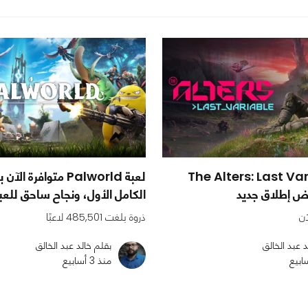
The Alters: Last Variabl
لعبة Palworld متوافرة ا
ض إطلاق جديد
الكامل الأول، ونجاح ساحق للعب
آن
ذروة بلغت 485,501 لاعبًا
د عبد الخالق
بقلم خالد عبد الخالق
منذ 3 أسابيع