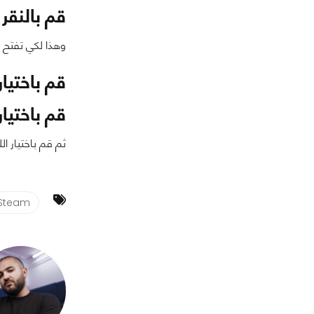
قم بالنقر 
وهذا لكي تفتح قا
قم باختيا
قم باختيار
ثم قم باختيار ا
Steam