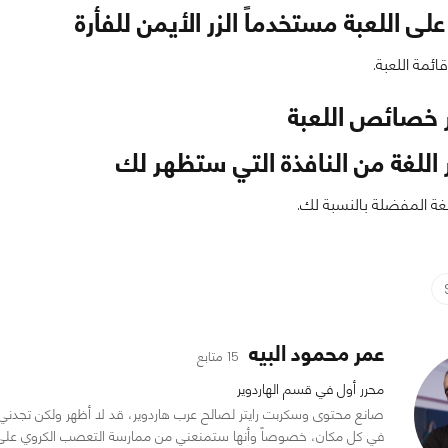
على اللعبة مستخدماً الزر الأيمن للفأرة
ئمة اللعبة.
ر خصائص اللعبة
 اللغة من النافذة التي ستظهر لك
للغة المفضلة بالنسبة لك.
عمر محمود البيه
15 متابع
محرر أول في قسم الهاردوير
صانع محتوى وسكربت رايتر لصالح عرب هاردوير، قد لا أظهر ولكن تجدني د
في كل مكان، خصوصاً وأنها ستمنعني من ممارسة التعصب الكروي على مو