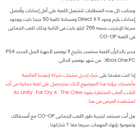
وبجانب كل هذه المتطلبات لتشغيل اللعبة على أقل إعدادات وأفضل
إعدادات يلزم وجود Direct X 11 ومساحة كافية 50 جيجا بايت ووجود
سرعة للإنترنت بسعه 256 كيلو بايت فى الثانية وذلك للعب الجماعى
فى اللعبة CO-OP .
جدير بالذكرأن اللعبة ستصدر بتاريخ 11 نوفمبر لأجهزة الجيل الجديد PS4
.Xbox One.PC من شهر نوفمبر الحالى .
إذا كنت مقدما على
شراء إحدى منتجات شركة إنفيديا العالمية
فأنصحك برؤية هذا الموضوع لأنك ستتحصل على لعبة مجانية من أحد
الثلاث ألعاب المنتظرة بقوة Ac Unity . Far Cry 4 . The Crew
لمشاهدة العرض من هنا
.
هل أنت مستعد لتجربة طور اللعب الجماعى CO-OP مع أصدقائك
وتقوموا بإنهاء المهمات سريعا معا ؟ شاركونا .