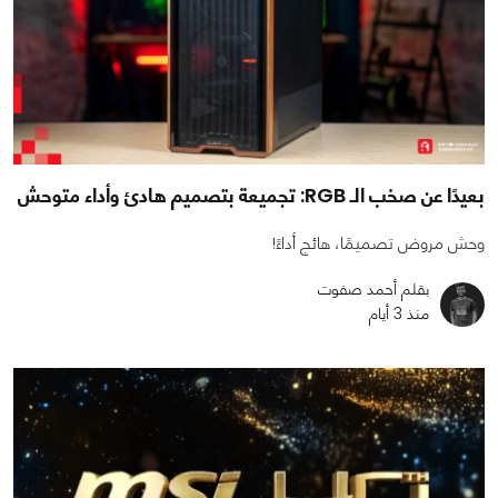
بعيدًا عن صخب الـ RGB: تجميعة بتصميم هادئ وأداء متوحش
وحش مروض تصميمًا، هائج أداءً!
بقلم أحمد صفوت
منذ 3 أيام