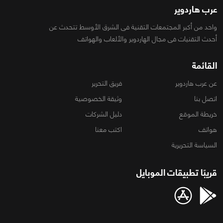
عرب هاردوير
واحد من أكبر المجتمعات التقنية فى الشرق الأوسط تتحدث عن
أحدث التقنيات فى مجال الهاردوير والألعاب والهواتف
القائمة
عن عرب هاردوير
فريق التحرير
اتصل بنا
وثيقة الخصوصية
خريطة الموقع
دليل الشركات
هواتف
اكتب معنا
السياسة التحريرية
قريبًا تطبيقات الموبايل