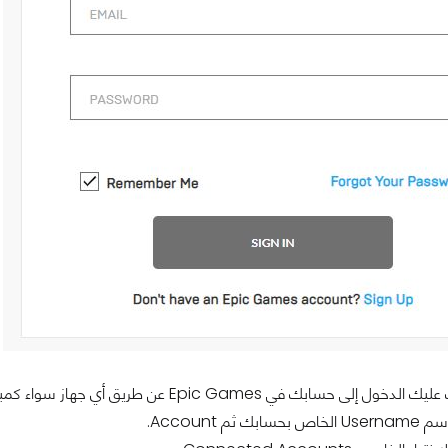
في Epic Games عن طريق أي جهاز سواء كمبيوتر أو الهاتف أو حتى المتصفح في جهاز PS4.
 ثم Account.