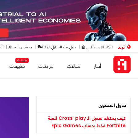
ترند
الذكاء الاصطناعي 🤖
دليل بناء المنازل الذكية🛖
صيف وتبريد ❄️
أزم
مُحدّث
أخبار
مقالات
مراجعات
تطبيقات
جدول المحتوى
كيف يمكنك تفعيل الـ Cross-play للعبة
Fortnite فقط بحساب Epic Games