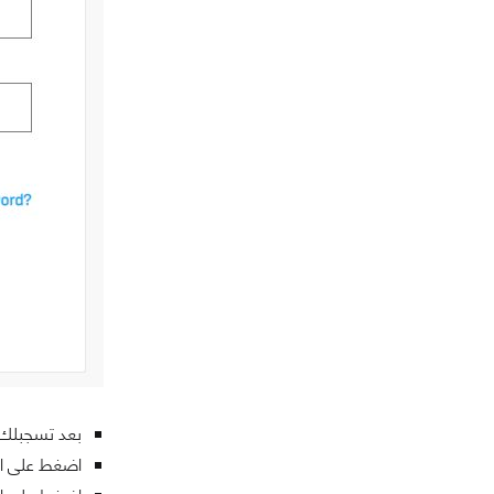
بعد تسجبلك عليك الدخول إلى حسابك 
اضغط على اسم Username الخاص بحسابك