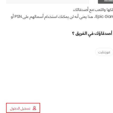
كل ما عليك فعله هو إضافة أصدقائك داخل اللعبة عبر Username حساباتهم على Epic Games، هذا يعني أنه لن يمكنك استخدام أسمائهم على PSN أو
فورتنايت
تسجيل الدخول