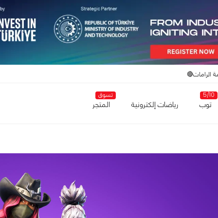
ة الرامات🔴
5/10
تسوق
توب
رياضات إلكترونية
المتجر