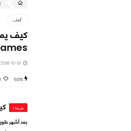
ك
ألعاب
Games
2018-10-01 - منذ 7 سنوات
0
5015
كيف يمك
طريقة 1
بعد أشهر طويلة من الانتظار أخيراً Sony تسمح للاع