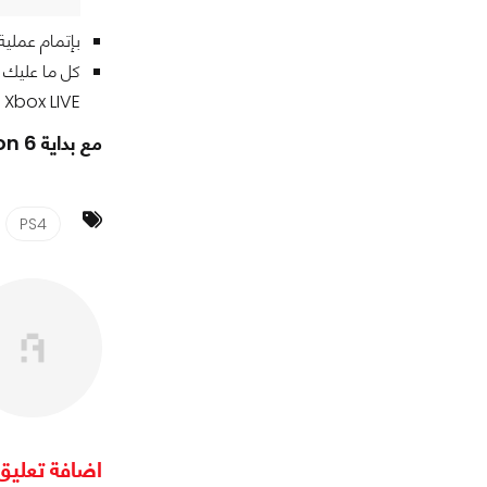
بإتمام عملية الربط بي
Xbox LIVE أو حساب Nintendo.
مع بداية Season 6 من Fortnite Battle Royale على أي منصة يلعب أكثر أصدقاؤك في الفريق ؟
PS4
اضافة تعليق