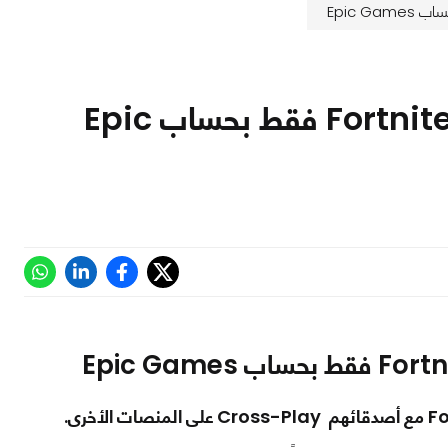
كيف يمكنك تفعيل الـ Cross-play للعبة Fortnite فقط بحساب Epic