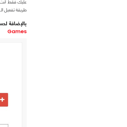
عليك فقط أنت ت
طريقة تفعيل الـ Cross-play كي تستمتع باللعب مع أصدقائك على أي منص
بالإضافة لحساب PSN سينبغي عليك الحصول على حساب Epic Games أيضاً ويمك
Games