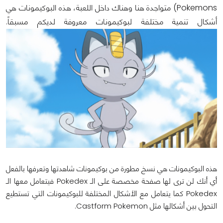
Pokemons) متواجدة هنا وهناك داخل اللعبة، هذه البوكيمونات هي
أشكال تنمية مختلفة لبوكيمونات معروفة لديكم مسبقاً.
هذه البوكيمونات هي نسخ مطورة من بوكيمونات شاهدتها وتعرفها بالفعل
أي أنك لن ترى لها صفحة مخصصة على الـ Pokedex فيتعامل معها الـ
Pokedex كما يتعامل مع الأشكال المختلفة للبوكيمونات التي تستطيع
التحول بين أشكالها مثل Castform Pokemon.