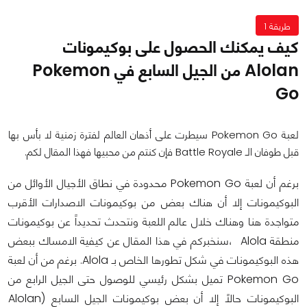
طريقة 1
كيف يمكنك الحصول على بوكيمونات
Alolan من الجيل السابع في Pokemon
Go
لعبة Pokemon Go سيطرت على أذهان العالم لفترة زمنية لا بأس بها
قبل طوفان الـ Battle Royale فإن كنتم من محبيها فهذا المقال لكم.
برغم أن لعبة Pokemon Go محدودة في نطاق الأجيال الأوائل من
البوكيمونات إلا أن هناك بعض من بوكيمونات الاصدارات الأقرب
متواجدة هنا وهناك خلال عالم اللعبة ونتحدث تحديداً عن بوكيمونات
منطقة Alola ،سنخبركم في هذا المقال عن كيفية الامساك ببعض
هذه البوكيمونات في شكل تطورها الخاص بـ Alola.
برغم من أن لعبة
Pokemon Go تميل بشكل رئيسي للوصول حتى الجيل الرابع من
البوكيمونات حالاً إلا أن بعض بوكيمونات الجيل السابع (Alolan