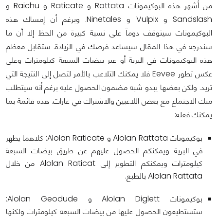
من أشهر هذه البوكيمونات Rattata و Raticate و Raichu و
Sandslash و Vulpix و Ninetales. وبرغم أن إمساك هذه
البوكيمونات سيتوقف دوماً على نسبة كبيرة من الحظ إلا أن ما
سندرجه في هذا المقال سيساعد فرصك في الزيادة. ستقابل معظم
هذه البوكيمونات في البرية أو عبر بيضات السبعة كيلومترات وعلى
عكس تطور Eevee فلا يمكنك التلاعب بالأمر لتصل إلى النتيجة التي
تريد. ولكن بعضها يبدو شبه مضمون الحصول عليه برغم أنه سيتطلب
منك الاجتماع مع بعض اللاعبين والاشتراك في غارات.
هذه قائمة بما
يمكنك فعله:
بوكيمونات Alolan Rattata و Alolan Raticate: كلاهما يظهر
في البرية ويمكنكم الحصول عليهم عن طريق بيضات السبعة
كيلومترات ويمكنكم التطوير إلى Alolan Raticat من خلال
Alolan Rattata بالطبع.
بوكيمونات Alolan Diglett و Alolan Geodude:
ستستطيعون الحصول عليها من بيضات السبعة كيلومترات ولكنها