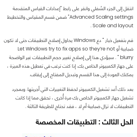
انتقل إلى الجزء السُفلي وانقر على رابط "إعدادات القياس المتقدمة
Advanced Scaling settings" ضمن قسم المقياس والتخطيط
Scale and layout .
قم بتفعيل خيار " دع Windows يحاول إصلاح التطبيقات حتى لا تكون
ضبابية أو Let Windows try to fix apps so they’re not
blurry " . سيؤدي هذا إلى إصلاح تغيير حجم التطبيقات غير الواضحة
على جهاز الكمبيوتر الخاص بك. إذا كنت ترغب في تعطيل هذه الميزة ،
يمكنك العودة إلى هذا القسم وتبديل المفتاح إلى إيقاف.
بعد ذلك أعد تشغيل الكمبيوتر لحفظ التغييرات التي أجريتها. وبمجرد
تشغيل جهاز الكمبيوتر الخاص بك مرة أُخرى ، تحقق مما إذا كانت
التطبيقات لا تزال ضبابية أم لا ، فقد تحتاج للطريقة الثالثة .
الحل الثالث : التطبيقات المخصصة