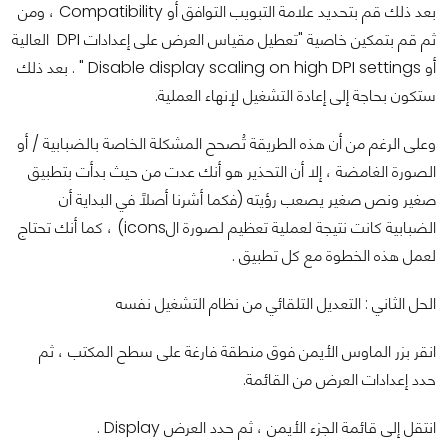
بعد ذلك قم بتحديد علامة التبويب التوافق أو Compatibility ، ومن
ثم قم بتمكين خاصية "تعطيل مقياس العرض على إعدادات DPI العالية
أو Disable display scaling on high DPI settings " . بعد ذلك
ستكون بحاجة إلى إعادة التشغيل لإنهاء العملية.
وعلى الرغم من أن هذه الطريقة تُصحح المشكلة الخاصة بالضبابية / أو
الصورة الغامضة ، إلا أن التحذير هو أنك عدت من حيث بدأت بتطبيق
صغير ونص صغير يصعب رؤيته (فكما أشرنا أصلاً في البداية أن
الضبابية كانت نتيجة لعملية تعظيم لصورة الicons) ، كما أنك تحتاج
لعمل هذه الخطوة مع كل تطبيق .
الحل الثاني : التعديل التلقائي من نظام التشغيل نفسه
انقر بزر الماوس الأيمن فوق منطقة فارغة على سطح المكتب ، ثم
حدد إعدادات العرض من القائمة.
انتقل إلى قائمة الجزء الأيمن ، ثم حدد العرض Display .