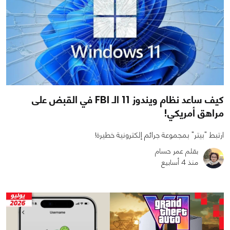
كيف ساعد نظام ويندوز 11 الـ FBI في القبض على
مراهق أمريكي!
ارتبط "بيتر" بمجموعة جرائم إلكترونية خطيرة!
بقلم عمر حسام
منذ 4 أسابيع
0
0
1008