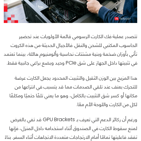
تتصدر عملية فك الكارت الرسومي قائمة الأولويات عند تحضير
الحاسوب المكتبي للشحن والنقل. فالأجيال الحديثة من هذه الكروت
تأتي بأوزان ضخمة وبنية مشتتات نحاسية وألومنيوم هائلة، بينما تعتمد
في تثبيتها داخل الجهاز على شق PCIe وحيد وبضع براغي جانبية فقط.
هذا المزيج بين الوزن الثقيل والتثبيت المحدود يجعل الكارت عرضة
للتحرك بعنف عند تلقي الصدمات مما قد يتسبب في انتزاعها من
مكانها أو كسر شق التثبيت بالكامل، وهو ما يعني تلفًا حتميًا ومكلفًا
لكل من الكارت واللوحة الأم معًا.
ورغم أن ركائز الدعم التي تعرف بـ GPU Brackets قد تفي بالغرض
لمنع سقوط الكارت في الصندوق أثناء استخدامه داخل المنزل، فإنها
تفقد فاعليتها تمامًا أمام الارتجاجات متعددة الاتجاهات أثناء السفر. بناءً