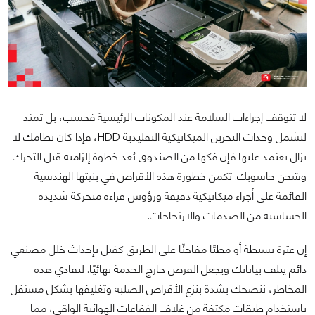
لا تتوقف إجراءات السلامة عند المكونات الرئيسية فحسب، بل تمتد
لتشمل وحدات التخزين الميكانيكية التقليدية HDD، فإذا كان نظامك لا
يزال يعتمد عليها فإن فكها من الصندوق يُعد خطوة إلزامية قبل التحرك
وشحن حاسوبك. تكمن خطورة هذه الأقراص في بنيتها الهندسية
القائمة على أجزاء ميكانيكية دقيقة ورؤوس قراءة متحركة شديدة
الحساسية من الصدمات والارتجاجات.
إن عثرة بسيطة أو مطبًا مفاجئًا على الطريق كفيل بإحداث خلل مصنعي
دائم يتلف بياناتك ويجعل القرص خارج الخدمة نهائيًا. لتفادي هذه
المخاطر، ننصحك بشدة بنزع الأقراص الصلبة وتغليفها بشكل مستقل
باستخدام طبقات مكثفة من غلاف الفقاعات الهوائية الواقي، مما