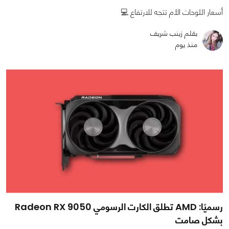
أسعار اللوحات الأم تتجه للارتفاع 💻
بقلم زينب شريف
منذ يوم
رسميًا: AMD تطلق الكارت الرسومي Radeon RX 9050
بشكل صامت