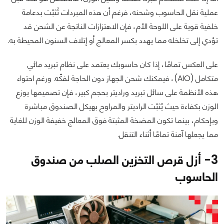
عملية نقل الحاسوب وشحنه، فرغم أن هذه المبردات تُثبّت بدعامة
خلفية قوية على اللوحة الأم، فإن الاهتزازات الناتجة عن الشحن قد
تؤدي إلى تخلخله مما يهدد بكسر المعالج أو إتلاف السنون المحيطة به.
على العكس تمامًا، إذا كان حاسوبك يعتمد على نظام تبريد مائي
متكامل (AIO)، فيمكنك شحن الجهاز دون الحاجة لفكّه. ورغم احتواء
هذه الأنظمة على سائل تبريد وراديتر بحجم كبير، فإن تصميمها يوزع
الوزن بكفاءة حيث يُثبّت الراديتر والمراوح بهيكل الصندوق مباشرة
وبإحكام، بينما تكون المضخة المثبتة فوق المعالج خفيفة الوزن للغاية
مما يجعلها آمنة تمامًا أثناء التنقل.
3- أزل قرص التخزين الصلب من صندوق
الحاسوب