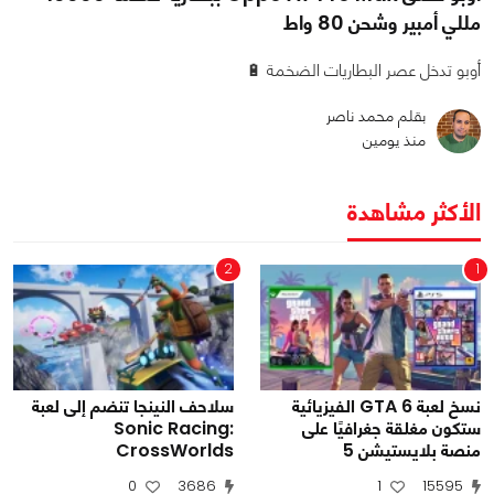
مللي أمبير وشحن 80 واط
أوبو تدخل عصر البطاريات الضخمة 🔋
بقلم محمد ناصر
منذ يومين
الأكثر مشاهدة
2
1
نسخ لعبة GTA 6 الفيزيائية
سلاحف النينجا تنضم إلى لعبة
ستكون مغلقة جغرافيًا على
Sonic Racing:
منصة بلايستيشن 5
CrossWorlds
0
3686
1
15595