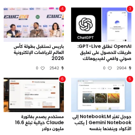
4
3
OpenAI تطلق GPT-Live:
باريس تستقبل بطولة كأس
طريقك للحصول على تعليق
العالم للرياضات الإلكترونية
صوتي واقعي لفيديوهاتك
2026
0
2542
0
2904
6
5
جوجل تغيّر NotebookLM إلى
مستخدم يصدم بفاتورة
Gemini Notebook | يكتب
Claude خيالية تبلغ 16.6
الأكواد وينفذها بنفسه
مليون دولار