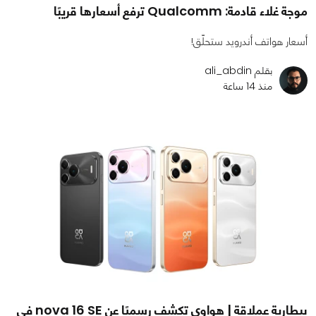
موجة غلاء قادمة: Qualcomm ترفع أسعارها قريبًا
أسعار هواتف أندرويد ستحلّق!
بقلم ali_abdin
منذ 14 ساعة
ببطارية عملاقة | هواوي تكشف رسميًا عن nova 16 SE في