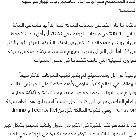
العتاد المستخدم فتح الباب أمام منافسين جدد لإبراز هواتفهم
المنافسة.
وبقدر ما كان انخفاض مبيعات الشركة كبيراً إلا أنها حلت في المركز
الثاني بـ 19.4% من مبيعات الهواتف في 2023 أي أقل بـ 0.7% فقط
من أبل ولكن أهمية الحدث تكمن في احتكار الشركة للمركز الأول لأكثر
من 12 عاماً على التوالي شهدت فيهم منافسة شركة خاصة من شركة
هواوي الصينية التي كادت تتخطاها في بعض السنوات.
وبعيداً عن أبل وسامسونج لم يتغير ترتيب الشركات الأكثر مبيعاً
للهواتف في العالم كثيراً. شاومي وأوبو حافظتا على المركزين الثالث
والرابع على التوالي برغم انخفاض مبيعاتهم بـ 4.7% و 9.9% مقارنة
بالعام الماضي. فيفو التي كانت تحل خامساً استبدلتها هذا العام شركة
Transsion وهي الشركة المالكة لكل من Tecno، Itel و Infinix.
قد لا تجد هواتف الأخيرة في الكثير من الدول ولكنها تسيطر بشكل كبير
على الأسواق الناشئة حيث توفر مجموعة كبيرة من الهواتف في الفئة