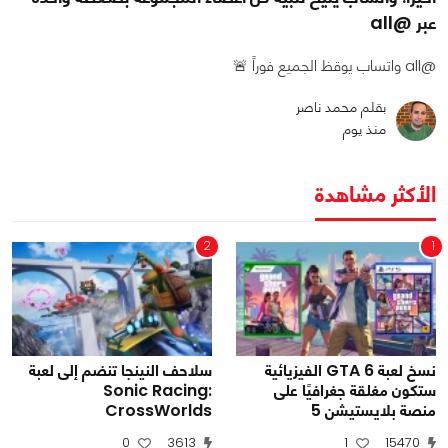
عبر @all
@all واتساب يوقظ الجميع فوراً 🚨
بقلم محمد ناصر
منذ يوم
الأكثر مشاهدة
2
1
نسخ لعبة GTA 6 الفيزيائية
سلاحف النينجا تنضم إلى لعبة
ستكون مغلقة جغرافيًا على
Sonic Racing:
منصة بلايستيشن 5
CrossWorlds
0
3613
1
15470