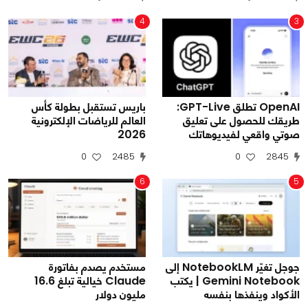
4
3
OpenAI تطلق GPT-Live:
باريس تستقبل بطولة كأس
طريقك للحصول على تعليق
العالم للرياضات الإلكترونية
صوتي واقعي لفيديوهاتك
2026
0
2485
0
2845
6
5
جوجل تغيّر NotebookLM إلى
مستخدم يصدم بفاتورة
Gemini Notebook | يكتب
Claude خيالية تبلغ 16.6
الأكواد وينفذها بنفسه
مليون دولار