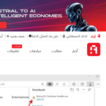
ترند
الذكاء الاصطناعي 🤖
دليل بناء المنازل الذكية🛖
صيف وتبريد ❄️
أزم
مُحدّث
أخبار
مقالات
مراجعات
تطبيقات