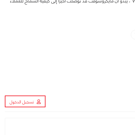
بعد إطلاق هذا المتجر لأول مرة في عام 2012 باسم "Windows Store"، يبدو أن مايكروسوفت قد توصلت أخيرًا إلى كيفية السماح للعملاء
تسجيل الدخول