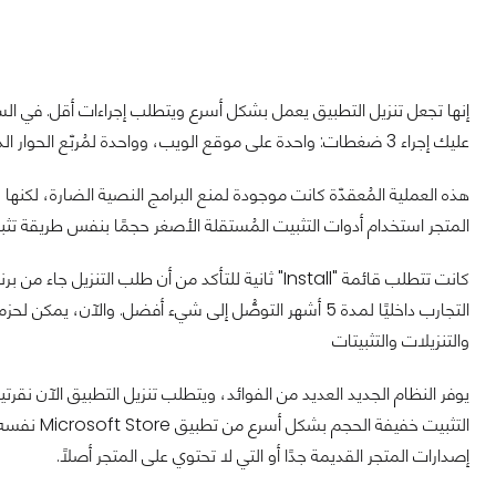
إنها تجعل تنزيل التطبيق يعمل بشكل أسرع ويتطلب إجراءات أقل. في السا
عليك إجراء 3 ضغطات: واحدة على موقع الويب، وواحدة لمُربّع الحوار الذي يظهر لك، وواحدة على النافذة الصغيرة للمتجر.
هذه العملية المُعقدّة كانت موجودة لمنع البرامج النصية الضارة، لكنها
المتجر استخدام أدوات التثبيت المُستقلة الأصغر حجمًا بنفس طريقة تثبيت تطبيق tore
التجارب داخليًا لمدة 5 أشهر التوصُّل إلى شيء أفضل. والآن
والتنزيلات والتثبيتات
يوفر النظام الجديد العديد من الفوائد، ويتطلب تنزيل التطبيق الآن نقرت
التثبيت خفي
إصدارات المتجر القديمة جدًا أو التي لا تحتوي على المتجر أصلًا.