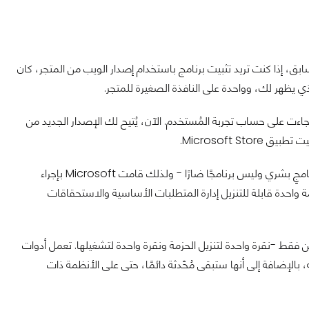
بق، إذا كنت تريد تثبيت برنامج باستخدام إصدار الويب من المتجر، كان
 جاءت على حساب تجربة المُستخدم. الآن، يُتيح لك الإصدار الجديد من
Microsoft S.
كانت تتطلب قائمة "Install" ثانية للتأكد من أن طلب التنزيل جاء من برنامجٍ بشري وليس برنامجًا ضارًا - ولذلك قامت Microsoft بإجراء
، يمكن لحزمة واحدة قابلة للتنزيل إدارة المتطلبات الأساسية والاستحقاقات
ين فقط -نقرة واحدة لتنزيل الحزمة ونقرة واحدة لتشغيلها. تعمل أدوات
فة الحجم بشكل أسرع من تطبيق Microsoft Store نفسه، بالإضافة إلى أنها ستبقى مُحّدثة دائمًا، حتى على الأنظمة ذات