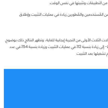
 من التطبيقات وتثبيتها في نفس الوقت.
برين الأوائل من المُستخدمين والمُطورين زيادة في عمليات التثبيت وإطلاق
ت الثلاث الأولى من التجربة إيجابية للغاية، وتظهر النتائج ذلك بوضوح.
أدت هذه الطريقة الجديدة لتثبيت تطبيقات المتجر -في المتوسط- إلى زيادة بنسبة 12⁒ في عمليات التثبيت وزيادة بنسبة 54⁒ في عدد
 تشغيلها بعد التثبيت