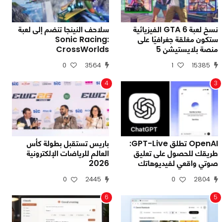
نسخ لعبة GTA 6 الفيزيائية
سلاحف النينجا تنضم إلى لعبة
ستكون مغلقة جغرافيًا على
Sonic Racing:
منصة بلايستيشن 5
CrossWorlds
0
3564
1
15385
4
3
OpenAI تطلق GPT-Live:
باريس تستقبل بطولة كأس
طريقك للحصول على تعليق
العالم للرياضات الإلكترونية
صوتي واقعي لفيديوهاتك
2026
0
2445
0
2804
6
5