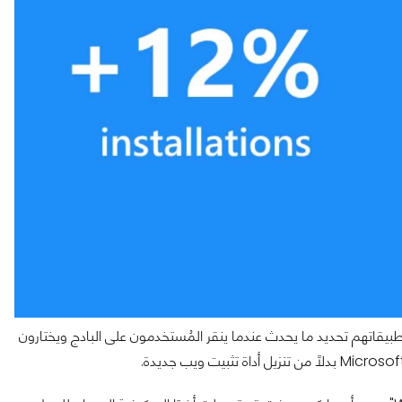
لمُطورين الذين يستخدمون بادج "Get it from Microsoft" لتطبيقاتهم تحديد ما يحدث عندما ينقر المُستخدمون على البادج ويختارون