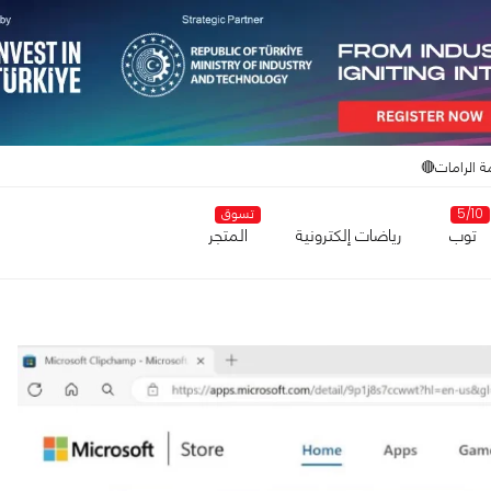
ة الرامات🔴
5/10
تسوق
توب
رياضات إلكترونية
المتجر