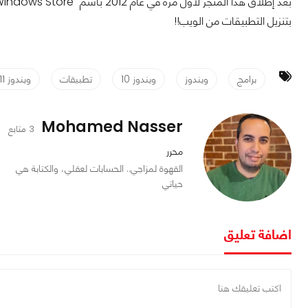
بتنزيل التطبيقات من الويب!!
برامج
ويندوز
ويندوز 10
تطبيقات
ويندوز 11
Mohamed Nasser
3 متابع
محرر
القهوة لمزاجي.. الحسابات لعقلي، والكتابة هي
حياتي
اضافة تعليق