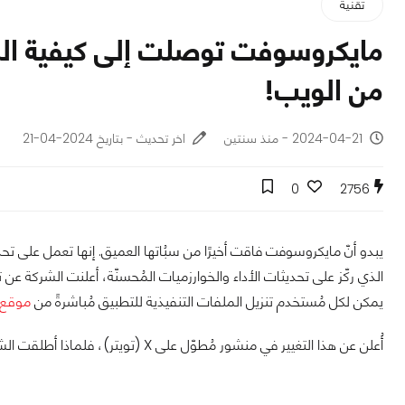
تقنية
مايكروسوفت توصلت إلى كيفية السم
من الويب!
2024-04-21 - منذ سنتين
اخر تحديث - بتاريخ 2024-04-21
0
2756
يبدو أنّ مايكروسوفت فاقت أخيرًا من سبُاتها العميق. إنها تعمل على ت
الذي ركّز على تحديثات الأداء والخوارزميات المُحسنّة، أعلنت الشركة ع
يمكن لكل مُستخدم تنزيل الملفات التنفيذية للتطبيق مُباشرةً من
موقع 
أُعلن عن هذا التغيير في منشور مُطوّل على X (تويتر)، فلماذا أطلقت الشركة أداة تثبيت الويب الجديدة؟