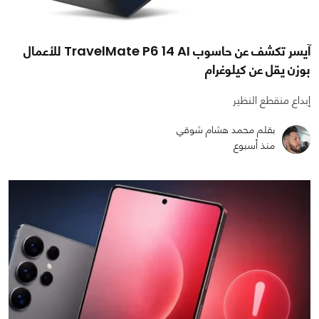
آيسر تكشف عن حاسوب TravelMate P6 14 AI للأعمال
بوزن يقل عن كيلوغرام
إبداع منقطع النظير
بقلم محمد هشام شوقي
منذ أسبوع