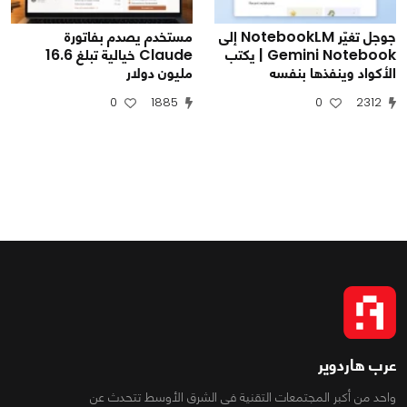
جوجل تغيّر NotebookLM إلى
مستخدم يصدم بفاتورة
Gemini Notebook | يكتب
Claude خيالية تبلغ 16.6
الأكواد وينفذها بنفسه
مليون دولار
0
1885
0
2312
عرب هاردوير
واحد من أكبر المجتمعات التقنية فى الشرق الأوسط تتحدث عن