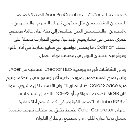
صُممت سلسلة شاشات Acer ProCreator الجديدة خصيصًا
للمبدعين المتخصصين مثل محترفي تحريك الرسوم، والمصورين،
والمحررين، والمصممين الذين يحتاجون إلى دقة ألوان عالية ووضوح
بصري مذهل في مشاريعهم الإبداعية. جميع الطرازات حاصلة على
اعتماد Calman، ما يضمن توافقها مع معايير صارمة في أداء الألوان
وموثوقية الاتساق اللوني في مختلف مهام العمل.
وتأتي الشاشات مُزودة ببرمجية Creator Hub التفاعلية من Acer،
والتي تمنح المستخدمين مرونة إبداعية أكبر وسهولة في التحكم. وتتيح
ميزة Color Space اختيار نطاق الألوان الأنسب لكل مشروع، سواء
كان sRGB لتصميم المواقع، أو DCI-P3 للأعمال السينمائية،
أو Adobe RGB للتصوير الفوتوغرافي. كما تسمح أداة معايرة
الألوان Color Calibrator بضبط دقيق عبر ملفات تعريف متعددة
تشمل درجة حرارة الألوان، والسطوع، ونطاق الألوان.