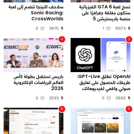
نسخ لعبة GTA 6 الفيزيائية
سلاحف النينجا تنضم إلى لعبة
ستكون مغلقة جغرافيًا على
Sonic Racing:
منصة بلايستيشن 5
CrossWorlds
0
3675
1
15573
4
3
OpenAI تطلق GPT-Live:
باريس تستقبل بطولة كأس
طريقك للحصول على تعليق
العالم للرياضات الإلكترونية
صوتي واقعي لفيديوهاتك
2026
0
2533
0
2892
6
5