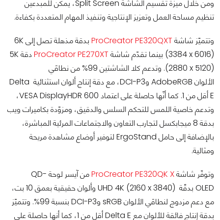
ومن خلال ميزة تقسيم الشاشة Split Screen، يمكن للمبدعين
تنظيم مساحة العمل وتعزيز الإنتاجية وتنفيذ المهام المتعددة بكفاءة.
وتتميّز شاشة
ProCreator PE320QXT
بدقة مذهلة تصل إلى 6K
(3384 x 6016) بينما تقدّم شاشة
ProCreator PE270XT
دقة 5K
(2880 x 5120). وتدعم كلا الشاشتين 99% من نطاقَي
الألوان AdobeRGB وDCI-P3، مع دقة إنتاج ألوان استثنائية Delta
E أقل من 1. كما أنّها حاصلة على اعتماد VESA DisplayHDR 600،
وتدعم خاصية اللمس للتحكم السلس والدقيق، ومزوّدة بكاميرات ويب
بدقة 8 ميجابكسل لتجارب التعاون والاجتماعات المرئية المباشرة،
بالإضافة إلى حامل ErgoStand لتوفير أوضاع مشاهدة مريحة
ومثالية.
وتوفّر شاشة
ProCreator PE320QK X
من آيسر لوحة QD-
OLED بدقّة UHD 4K (2160 x 3840) وألوان حقيقية بعمق 10 بت،
مع دعم مزدوج لنطاقَي الألوان sRGB وDCI-P3 بنسبة 99%. وتتميّز
بدقة إنتاج فائقة للألوان مع Delta E أقل من 1، كما أنها حاصلة على