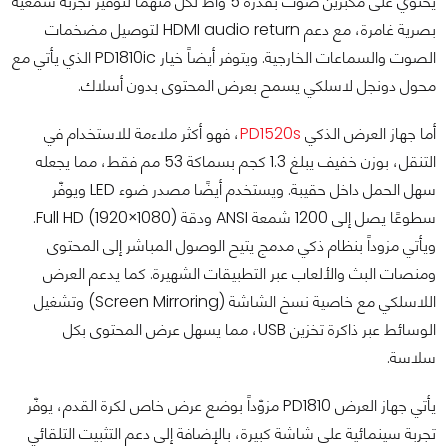
يحتوي على مكبرين صوت بقدرة 5 واط لكل منهما لتوفير تجربة سمعية
بصرية غامرة، مع دعم HDMI audio return لتوصيل مضخمات
الصوت والسماعات الخارجية. ويتوفر أيضاً خيار PD1810ic الذي يأتي مع
محول دونجل لاسلكي يسمح بعرض المحتوى بدون أسلاك.
أما جهاز العرض الذكي
PD1520s
، فهو أكثر ملاءمة للاستخدام في
التنقل، بوزن خفيف يبلغ 1.3 كجم بسماكة 53 مم فقط، مما يجعله
سهل الحمل داخل حقيبة. ويستخدم أيضًا مصدر ضوء LED ويوفّر
سطوعًا يصل إلى 1200 شمعة ANSI ودقة Full HD (1920×1080).
ويأتي مزوداً بنظام ذكي مدمج يتيح الوصول المباشر إلى المحتوى
ومنصات البث والألعاب عبر التطبيقات الشهيرة. كما يدعم العرض
اللاسلكي مع خاصية نسخ الشاشة (Screen Mirroring) وتشغيل
الوسائط عبر ذاكرة تخزين USB، مما يسهل عرض المحتوى بكل
سلاسة.
يأتي جهاز العرض PD1810 مزوّداً بوضع عرض خاص لكرة القدم، يوفّر
تجربة سينمائية على شاشة كبيرة، بالإضافة إلى دعم التثبيت التلقائي