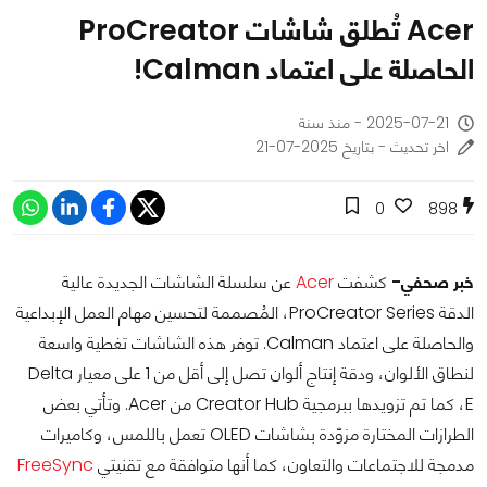
Acer تُطلق شاشات ProCreator
الحاصلة على اعتماد Calman!
2025-07-21 - منذ سنة
اخر تحديث - بتاريخ 2025-07-21
0
898
خبر صحفي-
كشفت
Acer
عن سلسلة الشاشات الجديدة عالية
الدقة ProCreator Series، المُصممة لتحسين مهام العمل الإبداعية
والحاصلة على اعتماد Calman. توفر هذه الشاشات تغطية واسعة
لنطاق الألوان، ودقة إنتاج ألوان تصل إلى أقل من 1 على معيار Delta
E، كما تم تزويدها ببرمجية Creator Hub من Acer. وتأتي بعض
الطرازات المختارة مزوّدة بشاشات OLED تعمل باللمس، وكاميرات
مدمجة للاجتماعات والتعاون، كما أنها متوافقة مع تقنيتي
FreeSync