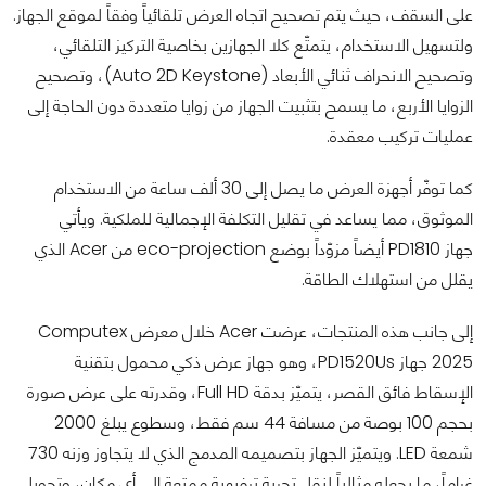
على السقف، حيث يتم تصحيح اتجاه العرض تلقائياً وفقاً لموقع الجهاز.
ولتسهيل الاستخدام، يتمتّع كلا الجهازين بخاصية التركيز التلقائي،
وتصحيح الانحراف ثنائي الأبعاد (Auto 2D Keystone)، وتصحيح
الزوايا الأربع، ما يسمح بتثبيت الجهاز من زوايا متعددة دون الحاجة إلى
عمليات تركيب معقدة.
كما توفّر أجهزة العرض ما يصل إلى 30 ألف ساعة من الاستخدام
الموثوق، مما يساعد في تقليل التكلفة الإجمالية للملكية. ويأتي
جهاز PD1810 أيضاً مزوّداً بوضع eco-projection من Acer الذي
يقلل من استهلاك الطاقة.
إلى جانب هذه المنتجات، عرضت Acer خلال معرض Computex
2025 جهاز PD1520Us، وهو جهاز عرض ذكي محمول بتقنية
الإسقاط فائق القصر، يتميّز بدقة Full HD، وقدرته على عرض صورة
بحجم 100 بوصة من مسافة 44 سم فقط، وسطوع يبلغ 2000
شمعة LED. ويتميّز الجهاز بتصميمه المدمج الذي لا يتجاوز وزنه 730
غراماً، ما يجعله مثالياً لنقل تجربة ترفيهية ممتعة إلى أي مكان، وتحويل