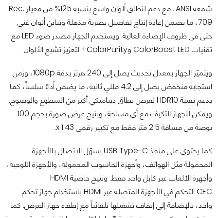
شمعة ANSI، مع دعم لنطاق ألوان واسع بنسبة 125% من معيار Rec.
709، ما يضمن إعادة إنتاج تفاصيل بصرية مذهلة وتباين ألوان غني
حتى في ظروف الإضاءة العالية. ويستخدم الجهاز مصدر ضوء LED مع
تقنيات ColorBoost LED وColorPurity+ لتعزيز تشبع الألوان.
ويتميّز الجهاز بمعدل تحديث يصل إلى 240 هرتز بدقة 1080p، وزمن
استجابة منخفض يصل إلى 4.2 مللي ثانية، ما يضمن أداءً سلساً، كما
يدعم تقنية HDR10 لعرض نطاق ديناميكي أكبر من السطوع والوضوح.
ويمكن للجهاز التكيف مع أي مساحة، ويتيح عرض صورة بحجم 100
بوصة من مسافة 2.5 متر فقط مع تكبير رقمي x 1.43.
كما يحتوي على منفذ USB Type-C يسهّل الاتصال بالأجهزة
المحمولة مثل الهواتف، وأجهزة الحاسوب المحمولة، والأجهزة اللوحية،
وأجهزة الألعاب عبر كابل واحد فقط. وتتيح خاصية HDMI
CEC التحكم في الأجهزة المتصلة عبر HDMI باستخدام جهاز تحكم
واحد، بالإضافة إلى إيقاف تشغيلها تلقائياً مع إطفاء جهاز العرض. كما