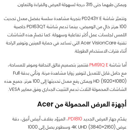
ويمكن طيهما حتى 315 درجة لسهولة العرض والقراءة والتعاون.
وتتميّز شاشة PD243Y E بتجربة مشاهدة سلسة بفضل معدل تحديث
100 هرتز خالٍ من الوميض، بينما تدعم شاشة PD163QT خاصية
اللمس لجلسات عمل أكثر تفاعلية وسهولة. كما تضمّ هذه الشاشات
تقنية Acer VisionCare التي تساعد في حماية العينين وتوفير الراحة
أثناء فترات الاستخدام الطويلة.
أما شاشة
PM191Q E
فتتميز بتصميم فائق النحافة وموفر للمساحة،
مع حامل قابل للتعديل لتوفير زوايا مشاهدة مرنة. وتأتي بدقة Full
HD (1920×1080) ويمكن رفع معدل تحديثها إلى 100 هرتز. جميع هذه
الشاشات المحمولة الثلاث تدعم التثبيت الجداري وفق معايير VESA.
أجهزة العرض المحمولة من Acer
يقدّم جهاز العرض الجديد
PD1810
، المزوّد بغلاف أبيض أنيق، دقة
عرض 4K UHD (3840×2160) وسطوع يصل إلى 1000