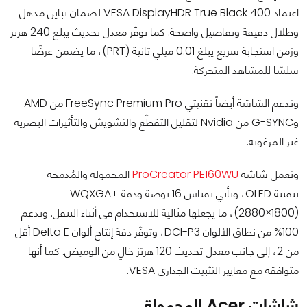
اعتماد VESA DisplayHDR True Black 400 لضمان تباين مذهل
وظلال دقيقة وتفاصيل واضحة. كما توفّر معدل تحديث يبلغ 240 هرتز
وزمن استجابة سريع يبلغ 0.01 ميلي ثانية (PRT)، ما يضمن عرضًا
سلسًا للمشاهد المتحركة.
وتدعم الشاشة أيضاً تقنيتَي FreeSync Premium Pro من AMD
وG-SYNC من Nvidia لتقليل التقطّع والتشويش والتأثيرات البصرية
غير المرغوبة.
وتعمل شاشة
ProCreator PE160WU
المحمولة والمُدمجة
بتقنية OLED، وتأتي بقياس 16 بوصة ودقة WQXGA+
(2880×1800)، ما يجعلها مثالية للاستخدام في أثناء التنقل. وتدعم
100% من نطاق الألوان DCI-P3، وتوفّر دقة إنتاج ألوان Delta E أقل
من 2، إلى جانب معدل تحديث 120 هرتز خالٍ من الوميض. كما أنها
متوافقة مع معايير التثبيت الجداري VESA.
شاشات Acer المحمولة