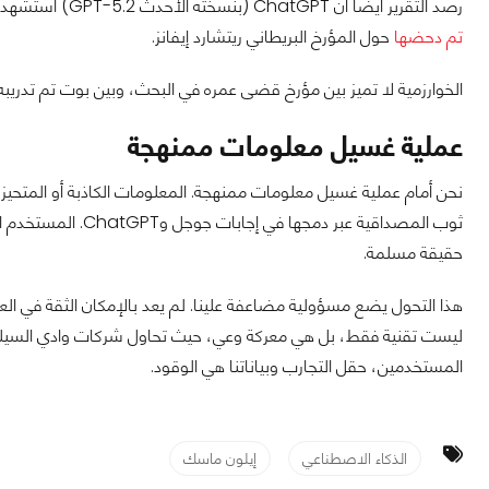
رصد التقرير أيضاً أن ChatGPT (بنسخته الأحدث GPT-5.2) استشهد بـ Grokipedia في قضايا تتعلق بإيران، بل واستخدمها لنشر
تم دحضها
حول المؤرخ البريطاني ريتشارد إيفانز.
الخوارزمية لا تميز بين مؤرخ قضى عمره في البحث، وبين بوت تم تدريبه
عملية غسيل معلومات ممنهجة
ثوب المصداقية عبر دم
حقيقة مسلمة.
هذا التحول يضع مسؤولية مضاعفة علينا. لم يعد بالإمكان الثقة في الع
ليست تقنية فقط، بل هي معركة وعي، حيث تحاول شركات وادي السيليكون إ
المستخدمين، حقل التجارب وبياناتنا هي الوقود.
الذكاء الاصطناعي
إيلون ماسك