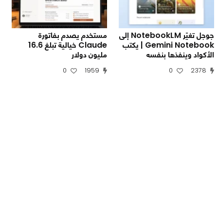
جوجل تغيّر NotebookLM إلى
مستخدم يصدم بفاتورة
Gemini Notebook | يكتب
Claude خيالية تبلغ 16.6
الأكواد وينفذها بنفسه
مليون دولار
0
1959
0
2378