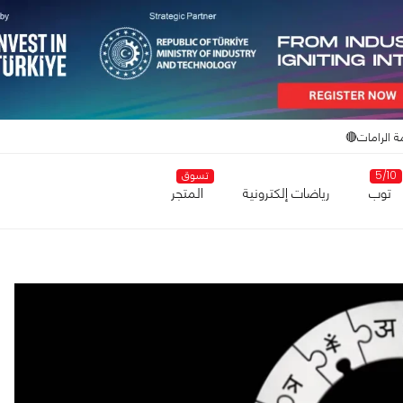
ة الرامات🔴
5/10
تسوق
توب
رياضات إلكترونية
المتجر