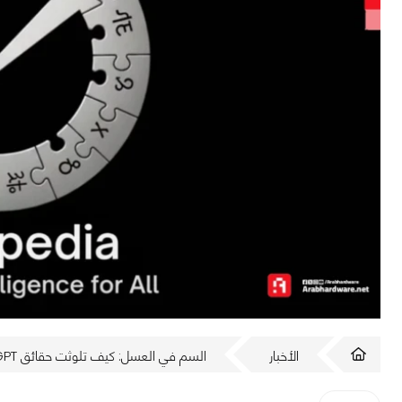
الأخبار
السم في العسل: كيف تلوثت حقائق ChatGPT بموسوعة إيلون ماسك المتحيزة؟