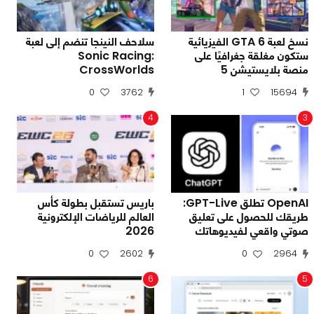
نسخ لعبة GTA 6 الفيزيائية
سلاحف النينجا تنضم إلى لعبة
ستكون مغلقة جغرافيًا على
Sonic Racing:
منصة بلايستيشن 5
CrossWorlds
0
3762
1
15694
4
3
OpenAI تطلق GPT-Live:
باريس تستقبل بطولة كأس
طريقك للحصول على تعليق
العالم للرياضات الإلكترونية
صوتي واقعي لفيديوهاتك
2026
0
2602
0
2964
6
5