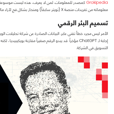
Grokipedia
معلوماته من تغريدات منصة X (تويتر سابقاً) ومنحاز بشكل فج لآراء مالكه.
تسميم البئر الرقمي
إجابة لـ ChatGPT مؤخراً. قد يبدو الرقم صغيراً مقارنة بويك
التسويق في الشركة.