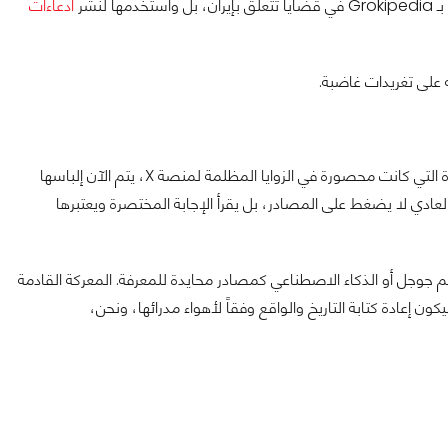
ادعاءات
 على تغريدات غاضبة.
نحن أمام عملية غسيل معلومات ممنهجة. المعلومات الكاذبة أو المتحيزة التي كانت محصورة في الزوايا المظلمة لمنصة X، يتم الآن إلباسها
جها في إجابات جوجل وChatGPT. المستخدم العادي لا يضغط على المصادر، بل يقرأ الإجابة المختصرة ويعتبرها
م جوجل أو الذكاء الاصطناعي كمصادر محايدة للمعرفة. المعركة القادمة
عادة كتابة التاريخ والواقع وفقاً لأهواء مدرائها، ونحن،