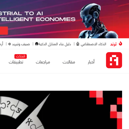
ترند
الذكاء الاصطناعي 🤖
دليل بناء المنازل الذكية🛖
صيف وتبريد ❄️
أزم
مُحدّث
أخبار
مقالات
مراجعات
تطبيقات