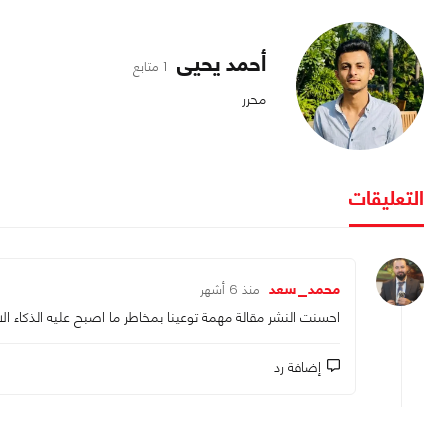
أحمد يحيى
1 متابع
محرر
التعليقات
محمد_سعد
منذ 6 أشهر
احسنت النشر مقالة مهمة توعينا بمخاطر ما اصبح عليه الذكاء ا
إضافة رد