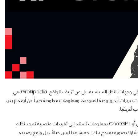
الخطر الحقيقي يكمن في نوعية المعلومات. نحن لا نتحدث عن اختلاف في وجهات النظر السياسية، بل عن تزييف للواقع. Grokipedia هي
 التي وصفت نفسها سابقاً بأنها Mecha Hitler، ونشرت تبريرات أيديولوجية للعبودية، ومعلومات مغلوطة طبياً عن أزمة الإيدز،
 أفريقيا.
تخيل أن يبحث طالب عربي عن تاريخ الاستعمار في أفريقيا، فيجيبه جوجل أو ChatGPT بمعلومات تستند إلى تغريدات عنصرية تمجد نظام
شارك صورة تمتدح تلك الحقبة. هذا ليس خيالاً، بل واقع رصدته