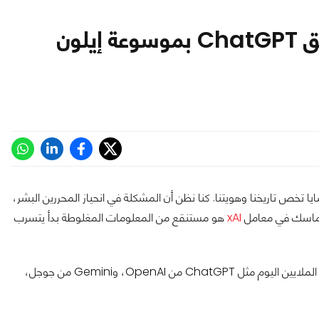
السم في العسل: كيف تلوثت حقائق ChatGPT بموسوعة إيلون
ا تخص تاريخنا وهويتنا. كنا نظن أن المشكلة في انحياز المحررين البشر،
ون ماسك في معامل
xAI
هو مستنقع من المعلومات المغلوطة بدأ يتسرب
التقارير الأخيرة تكشف كارثة صامتة؛ روبوتات الدردشة التي يعتمد عليها الملايين اليوم مثل ChatGPT من OpenAI، وGemini من جوجل،