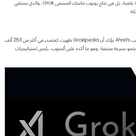
كمصدر للمعلومات. لمن لا يعرف، هذه ليست موسوعة علمية، بل هي نتاج روبوت ماسك المسمى Grok، والذي يستقي
الأمر ليس مجرد خطأ تقني عابر. البيانات الصادرة عن شركة تحليلات الويب Ahrefs تؤكد أن Grokipedia ظهرت كمصدر في أكثر من 263 ألف
يبيديا، لكنه ينمو بسرعة مخيفة، وهو ما أكده غلين ألسوب، رئيس استراتيجيات