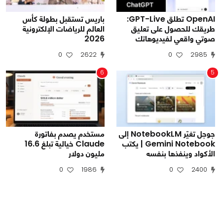
OpenAI تطلق GPT-Live:
باريس تستقبل بطولة كأس
طريقك للحصول على تعليق
العالم للرياضات الإلكترونية
صوتي واقعي لفيديوهاتك
2026
0
2622
0
2985
6
5
جوجل تغيّر NotebookLM إلى
مستخدم يصدم بفاتورة
Gemini Notebook | يكتب
Claude خيالية تبلغ 16.6
الأكواد وينفذها بنفسه
مليون دولار
0
1986
0
2400