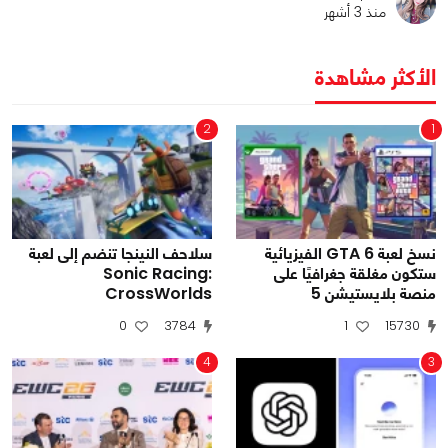
منذ 3 أشهر
الأكثر مشاهدة
2
1
نسخ لعبة GTA 6 الفيزيائية
سلاحف النينجا تنضم إلى لعبة
ستكون مغلقة جغرافيًا على
Sonic Racing:
منصة بلايستيشن 5
CrossWorlds
0
3784
1
15730
4
3