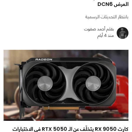
العرض DCN6
بانتظار التحديثات الرسمية
بقلم أحمد صفوت
منذ 4 أيام
كارت RX 9050 يتخلّف عن الـ RTX 5050 في الاختبارات