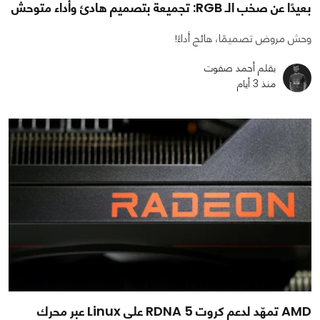
بعيدًا عن صخب الـ RGB: تجميعة بتصميم هادئ وأداء متوحش
وحش مروض تصميمًا، هائج أداءً!
بقلم أحمد صفوت
منذ 3 أيام
AMD تمهّد لدعم كروت RDNA 5 على Linux عبر محرك