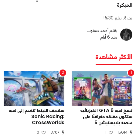
المبكرة
بفارق يبلغ 30%!
بقلم أحمد صفوت
منذ 6 أيام
الأكثر مشاهدة
2
1
نسخ لعبة GTA 6 الفيزيائية
سلاحف النينجا تنضم إلى لعبة
ستكون مغلقة جغرافيًا على
Sonic Racing:
منصة بلايستيشن 5
CrossWorlds
0
3707
1
15614