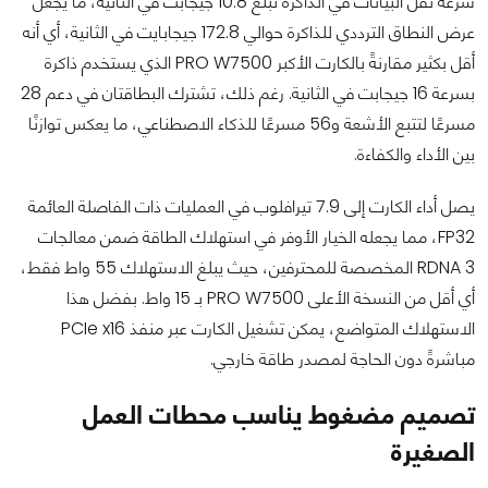
سرعة نقل البيانات في الذاكرة تبلغ 10.8 جيجابت في الثانية، ما يجعل
عرض النطاق الترددي للذاكرة حوالي 172.8 جيجابايت في الثانية، أي أنه
أقل بكثير مقارنةً بالكارت الأكبر PRO W7500 الذي يستخدم ذاكرة
بسرعة 16 جيجابت في الثانية. رغم ذلك، تشترك البطاقتان في دعم 28
مسرعًا لتتبع الأشعة و56 مسرعًا للذكاء الاصطناعي، ما يعكس توازنًا
بين الأداء والكفاءة.
يصل أداء الكارت إلى 7.9 تيرافلوب في العمليات ذات الفاصلة العائمة
FP32، مما يجعله الخيار الأوفر في استهلاك الطاقة ضمن معالجات
RDNA 3 المخصصة للمحترفين، حيث يبلغ الاستهلاك 55 واط فقط،
أي أقل من النسخة الأعلى PRO W7500 بـ 15 واط. بفضل هذا
الاستهلاك المتواضع، يمكن تشغيل الكارت عبر منفذ PCIe x16
مباشرةً دون الحاجة لمصدر طاقة خارجي.
تصميم مضغوط يناسب محطات العمل
الصغيرة