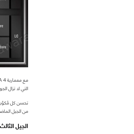
التي لا تزال ال
تحسن كل مُكوّن
من الجيل الماضي. وهذا يجعل سلسلة RX 9070 تُنافس كر
الجيل الثالث 