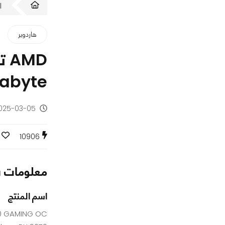
ا
هاردوير
abyte
2025-03-05 - منذ س
10906
معلومات س
اسم المنتج
0 GAMING OC