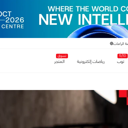
ة الرامات🔴
5/10
تسوق
توب
رياضات إلكترونية
المتجر