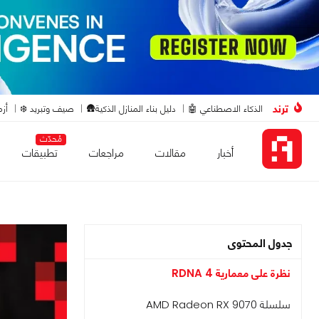
ترند
الذكاء الاصطناعي 🤖
دليل بناء المنازل الذكية🛖
صيف وتبريد ❄️
أزم
مُحدّث
أخبار
مقالات
مراجعات
تطبيقات
جدول المحتوى
نظرة على معمارية RDNA 4
سلسلة AMD Radeon RX 9070