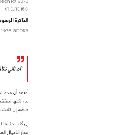
deon RX 9070
XT ELITE 16G
الذاكرة الرسوم
16GB GDDR6
"أن تأتي مُتأخّ
أعتقد أن هذه ال
ما، لكنها مُفتقد
خاصّة إن كانت عودتك قويّة 