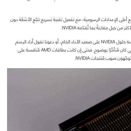
ع أعلى الإعدادات الرسومية، مع تفعيل تقنية تسريع تتبّع الأشعّة دون
في أجيالها الماضية، سواء من سلسلة RX 6000 أو RX 7000، سعت AMD جاهدةً لمُنافسة حلول NVIDIA على صعيد الأداء الخام، أو دعونا نقول أداء الرسم
التنقيطي. وبالرغم من نجاحها في هذا الأمر بالفعل، فإن أداء تتبّع الأشعّة، والذكاء الاصطناعي كان مُتأخّرًا بوضوح. فحتى إن كانت بطاقات AMD مُنافسة على
هون صوب مُنتجات NVIDIA.