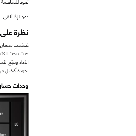
تعود للمنافسة ب
دعونا إذًا نُلقي…
نظرة على معم
بجودة أفضل من 
وحدات حسابية CU أ