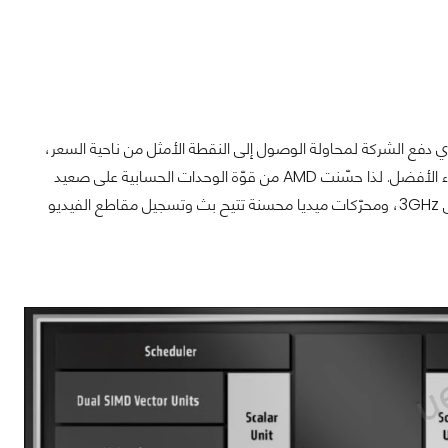
 الأمر الذي دفع الشركة لمحاولة الوصول إلى النقطة الأمثل من ناحية السعر،
حيث يبحث الكثيرين عن كروت شاشة بأسعار أقل من 700 دولار، دون التأثير على تجربة الأداء الأفضل. لذا حسّنت AMD من قوّة الوحدات الحسابية على صعيد
الأداء وتتبّع الأشعّة وقدرات الذكاء الاصطناعي. كل هذا مع تردّدات أعلى بكثير، تكاد تصل إلى 3GHz، ومحرّكات ميديا محسنة تتيح بث وتسجيل مقاطع الفيديو