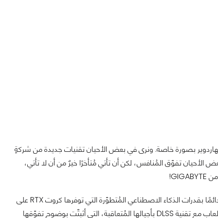
 الهاردوير بصورة خاصة. ونرى في بعض الأحيان تقنيات جديدة من شركةٍ
لأحيان تفوّق المُنافس، لكن أن تأتي مُتأخرًا خيرٌ من أن لا تأتي،
إن كُنت مُتابعًا لعالم الهاردوير في السنوات الأخيرة، فلا بد أنّك لاحظت كيف تفخر NVIDIA دائمًا بقدرات الذكاء الاصطناعي المُتطوّرة التي توفرها كروت RTX على
مدار الأجيال الماضية، وتحديدًا مع جيلها الجديد من كروت RTX 5000. وتحديدًا في عالم الألعاب مع تقنية DLSS بأجيالها المُتعاقبة، التي أثبتّت بوضوح تفوّقها