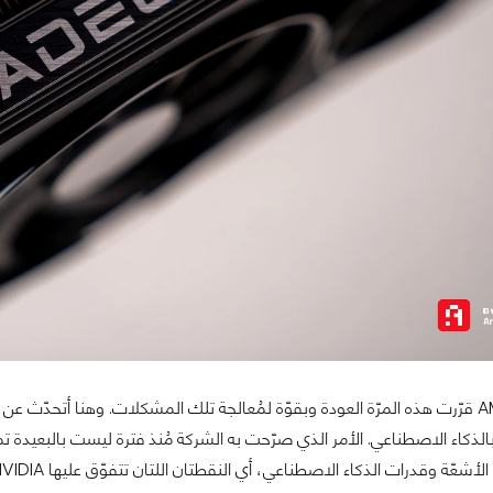
لكن يبدو أن AMD قرّرت هذه المرّة العودة وبقوّة لمُعالجة تلك المشكلات. وهنا أتح
ذكاء الاصطناعي. الأمر الذي صرّحت به الشركة مُنذ فترة ليست بالبعيدة تمامًا