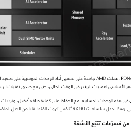
مع معمارية RDNA 4، عملت AMD جاهدةً على تحسين أداء الوحدات الحوس
جوهر الأساسي لعمليات الريندر في الوقت الحالي، حتى مع صدور تقنيات الرس
 في هذه الوحدات الحسابية، مع الحفاظ على كفاءة طاقة أفضل، وترددات أع
وت الفئة العُليا من الجيل الماضي RX 7900 حتى مع عدد وحدات حسابية CU أقل.
من مُسرّعات تتبّع الأشعّة