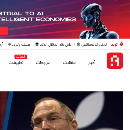
ترند
الذكاء الاصطناعي 🤖
دليل بناء المنازل الذكية🛖
صيف وتبريد ❄️
أزم
مُحدّث
أخبار
مقالات
مراجعات
تطبيقات