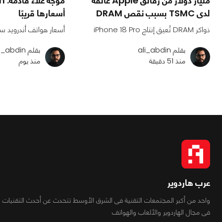
مليار دولار من رقائق Apple عالقة
لدى TSMC بسبب نقص DRAM
أسعارها قريبًا
ذواكر DRAM تُعيق إنتاج iPhone 18 Pro
أسعار هواتف أندرويد ست
بقلم ali_abdin
بقلم ali_abdin
منذ 51 دقيقة
منذ يوم
عرب هاردوير
واحد من أكبر المجتمعات التقنية فى الشرق الأوسط تتحدث عن أحدث التقنيات
فى مجال الهاردوير والألعاب والهواتف