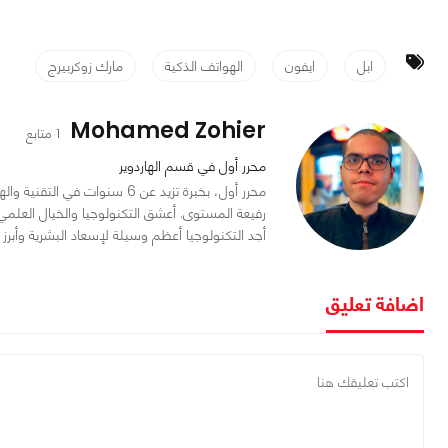
ابل
ايفون
الهواتف الذكية
مارك زوكربيرج
Mohamed Zohier
1 متابع
محرر أول في قسم الهاردوير
محرر أول، بخبرة تزيد عن 6 سنو
أجد التكنولوجيا أعظم وسيلة لإسعاد البشرية وأبرز م
اضافة تعليق