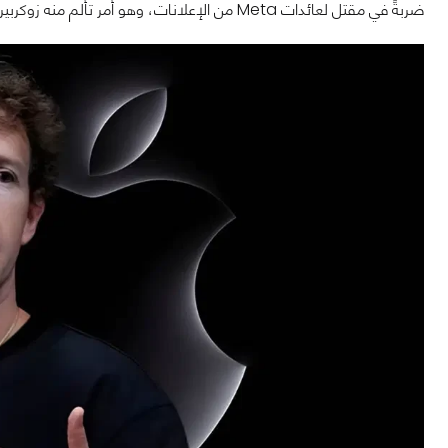
ضربةً في مقتل لعائدات Meta من الإعلانات، وهو أمر تألم منه زوكربيرغ كثيرًا في هذا الوقت.