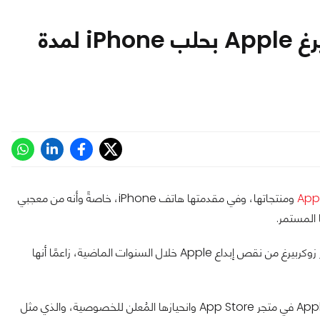
من الذاكرة: عندما اتهم مارك زوكربيرغ Apple بحلب iPhone لمدة
App
ومنتجاتها، وفي مقدمتها هاتف iPhone، خاصةً وأنه من معجبي
مع اليوتيوبر الشهير جو روجان في بداية هذا العام، سخر زوكربيرغ من نقص إبداع Apple خلال السنوات الماضية، زاعمًا أنها
ومع ذلك، يبدو أن تعليقات زوكربيرغ ركزت أيضًا على انتقاد سياسات Apple في متجر App Store وانحيازها المُعلن للخصوصية، والذي مثل