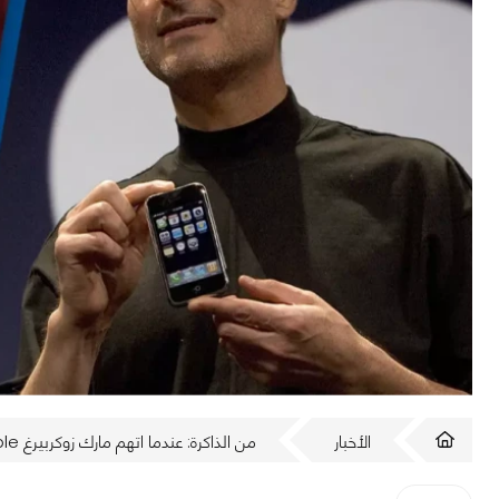
الأخبار
من الذاكرة: عندما اتهم مارك زوكربيرغ Apple بحلب iPhone لمدة 20 عامًا