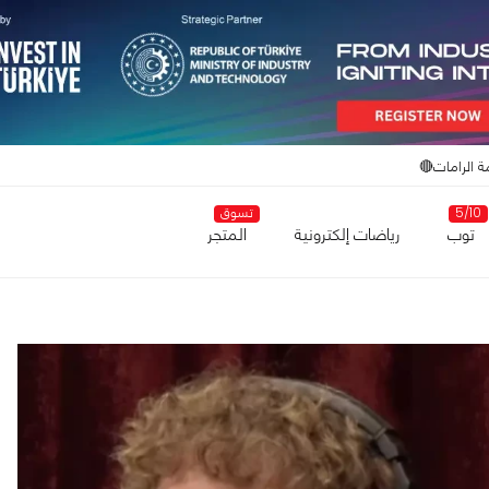
ة الرامات🔴
5/10
تسوق
توب
رياضات إلكترونية
المتجر