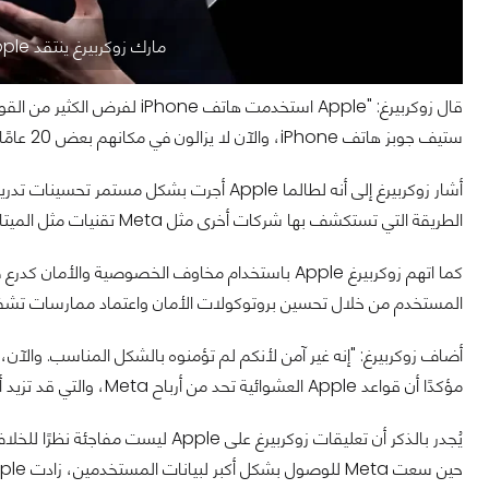
مارك زوكربيرغ ينتقد Apple - المصدر: iPadizate
قال زوكربيرغ: "Apple استخدمت ها
ستيف جوبز هاتف iPhone، والآن لا يزالون في مكانهم بعض 20 عامًا.
الطريقة التي تستكشف بها شركات أخرى مثل Meta تقنيات مثل الميتافيرس والواقع الافتراضي.
كما اتهم زوكربيرغ Apple باستخدام مخاوف الخصوصية و
المستخدم من خلال تحسين بروتوكولات الأمان واعتماد ممارسات تشف
أضاف زوكربيرغ: "إنه غير آمن لأنكم لم تؤمنوه بالشكل المناسب. والآن
مؤكدًا أن قواعد Apple العشوائية تحد من أرباح Meta، والتي قد تزيد أرباحها بمقدار 50% إذا خففت Apple من سياساتها.
حين سعت Meta للوصول بشكل أكبر لبيانات المستخدمين، زادت Apple من صعوبة تسجيل البيانات الخاصة من أجل الإعلانات المستهدفة.