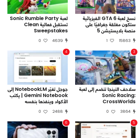
نسخ لعبة GTA 6 الفيزيائية
لعبة Sonic Rumble Party
ستكون مغلقة جغرافيًا على
تستقبل فعالية Clean
منصة بلايستيشن 5
Sweepstakes
0
4639
1
15863
4
3
سلاحف النينجا تنضم إلى لعبة
جوجل تغيّر NotebookLM إلى
Sonic Racing:
Gemini Notebook | يكتب
CrossWorlds
الأكواد وينفذها بنفسه
0
2488
0
3864
6
5