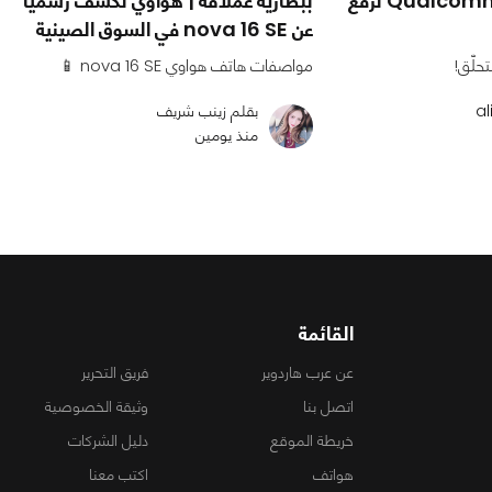
موجة غلاء قادمة: Qualcomm ترفع
ببطارية عملاقة | هواوي تكشف رسميًا
عن nova 16 SE في السوق الصينية
حلّق!
مواصفات هاتف هواوي nova 16 SE 📱
بقلم زينب شريف
منذ يومين
القائمة
عن عرب هاردوير
فريق التحرير
اتصل بنا
وثيقة الخصوصية
خريطة الموقع
دليل الشركات
هواتف
اكتب معنا