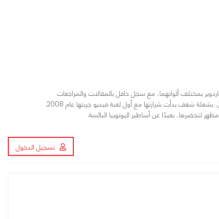
ات في التقنية والهاردوير بمختلف ألوانهما، مع سجل حافل بالمقالات والمراجعات
رفيعة المستوى. أعشق التكنولوجيا والخيال العلمي، بشعلة شغف بدأت شرارتها مع أول لعبة فيديو جربتها عام 2008.
ظهر لتحضرها، بعيدًا عن أساطير اليوتوبيا البائسة.
تسجيل الدخول