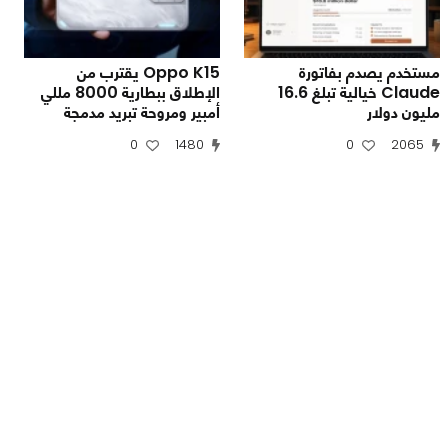
مستخدم يصدم بفاتورة
Oppo K15 يقترب من
Claude خيالية تبلغ 16.6
الإطلاق ببطارية 8000 مللي
مليون دولار
أمبير ومروحة تبريد مدمجة
0
1480
0
2065