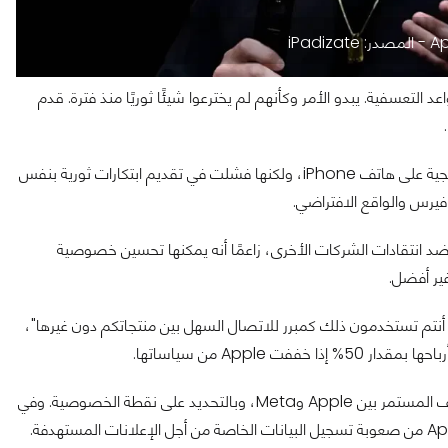
تف iPhone لفرض الكثير من القواعد التعسفية. يبدو الأمر وكأنهم لم يخترعوا شيئًا ثوريًا منذ فترة. قدم
أشار زوكربيرغ إلى أنه لطالما Apple أجرت بشكل مستمر تحسينات تدريجية على هاتف iPhone، ولكنها فشلت في تقديم ابتكارات ثورية بنفس
الأمان كدرع ضد انتقادات الشركات الأخرى، زاعمًا أنه يمكنها تحسين خصوصية
ير أفضل.
، أنتم تستخدمون ذلك كمبرر للاتصال السهل بين منتجاتكم دون غيرها"،
يُجدر بالذكر أن تعليقات زوكربيرغ على Apple ليست مفاجئة نظرًا للخلاف المستمر بين Apple وMeta، وبالتحديد على نقطة الخصوصية. وفي