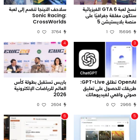
نسخ لعبة GTA 6 الفيزيائية
سلاحف النينجا تنضم إلى لعبة
ستكون مغلقة جغرافيًا على
Sonic Racing:
منصة بلايستيشن 5
CrossWorlds
0
3764
1
15696
4
3
OpenAI تطلق GPT-Live:
باريس تستقبل بطولة كأس
طريقك للحصول على تعليق
العالم للرياضات الإلكترونية
صوتي واقعي لفيديوهاتك
2026
0
2604
0
2966
6
5