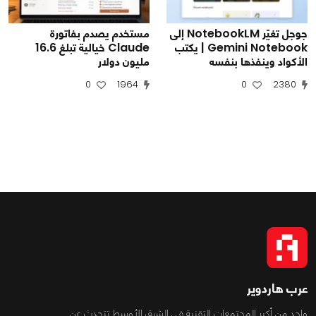
جوجل تغيّر NotebookLM إلى
مستخدم يصدم بفاتورة
Gemini Notebook | يكتب
Claude خيالية تبلغ 16.6
الأكواد وينفذها بنفسه
مليون دولار
0
1964
0
2380
عرب هاردوير
واحد من أكبر المجتمعات التقنية فى الشرق الأوسط تتحدث عن