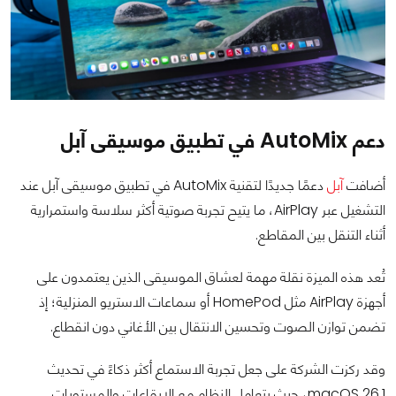
دعم AutoMix في تطبيق موسيقى آبل
أضافت
آبل
دعمًا جديدًا لتقنية AutoMix في تطبيق موسيقى آبل عند
التشغيل عبر AirPlay، ما يتيح تجربة صوتية أكثر سلاسة واستمرارية
أثناء التنقل بين المقاطع.
تُعد هذه الميزة نقلة مهمة لعشاق الموسيقى الذين يعتمدون على
أجهزة AirPlay مثل HomePod أو سماعات الاستريو المنزلية؛ إذ
تضمن توازن الصوت وتحسين الانتقال بين الأغاني دون انقطاع.
وقد ركزت الشركة على جعل تجربة الاستماع أكثر ذكاءً في تحديث
macOS 26.1، حيث يتعامل النظام مع الإيقاعات والمستويات