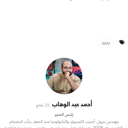
ARM
أحمد عبد الوهاب
22 متابع
رئيس التحرير
مهندس بترول، أحببت الكمبيوتر والتكنولوجيا منذ الصغر. بدأت الاهتمام
بالهاردوير عام 2008 مع بداية دخولي منتديات عرب هاردوير، وعملت فيها لفترة