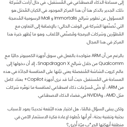
إلى مساحة الذكاء الاصطناعي في المُستقبل، في حال أرادت الشركة
ذلك. الجدير بالذكر هنا أن هذا المركز الموجود في الكيان المُحتل هو
المسؤول عن تطوير شرائح Immortalis و Mali الرسومية المُدمجة
التي تُصنّعها الشركة في الوقت الحالي؛ بالإضافة إلى التعاون مع
المُطوّرين وشركات البرمجة ومُصنّعي الألعاب. وهو ما يُظهر خبرة هذا
المركز في هذا المجال.
بالرغم من أن ARM متواجدة بالفعل في سوق أجهزة الكمبيوتر حاليًا مع
Qualcomm من خلال شرائح Snapdragon X، إلا أن دخولها إلى
عالم كروت الشاشة المُنفصلة يعني نيُتها على المنافسة الجادّة في هذه
المساحة في المُستقبل. حيث أننا قد نرى أجهزة Copilot+ بعتاد كامل
من ARM، أو حتّى مُسرّعات ذكاء اصطناعي لمنافسة ما توفّره شركات
مثل AMD، وNVIDIA في فضاء الذكاء الاصطناعي.
ولكن يبقى السؤال قائمًا، هل اختيار هذه البُقعة تحديدًا يعود لأسباب
بحثية وتقنية بحتة، أم أنها خُطوة لإعادة فكرة الاستثمار الآمن في
منطقة أنهكتها الحر*ب مرّة أُخرى؟