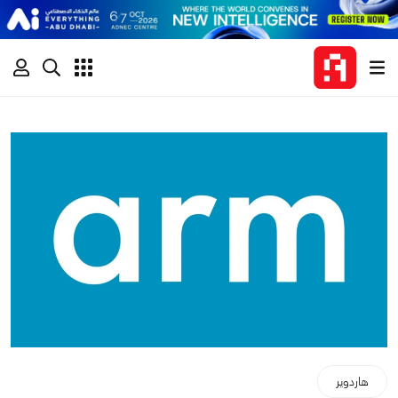
هاردوير