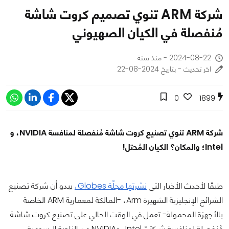
شركة ARM تنوي تصميم كروت شاشة
مُنفصلة في الكيان الصهيوني
2024-08-22 - منذ سنة
اخر تحديث - بتاريخ 2024-08-22
0
1899
شركة ARM تنوي تصنيع كروت شاشة مُنفصلة لمنافسة NVIDIA، و
Intel؛ والمكان؟ الكيان المُحتل!
طبقًا لأحدث الأخبار التي
نشرتها مجلّة Globes،
يبدو أن شركة تصنيع
الشرائح الإنجليزية الشهيرة Arm، -المالكة لمعمارية ARM الخاصة
بالأجهزة المحمولة- تعمل في الوقت الحالي على تصنيع كروت شاشة
مُنفصلة لمنافسة شركتيّ Intel، وNVIDIA من الناحية الرسومية