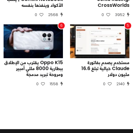
CrossWorlds
الأكواد وينفذها بنفسه
0
2568
0
3952
6
5
مستخدم يصدم بفاتورة
Oppo K15 يقترب من الإطلاق
Claude خيالية تبلغ 16.6
ببطارية 8000 مللي أمبير
مليون دولار
ومروحة تبريد مدمجة
0
1558
0
2140