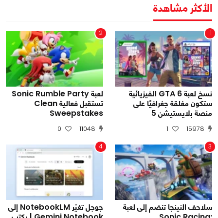
الأكثر مشاهدة
2
1
نسخ لعبة GTA 6 الفيزيائية
لعبة Sonic Rumble Party
ستكون مغلقة جغرافيًا على
تستقبل فعالية Clean
منصة بلايستيشن 5
Sweepstakes
0
11048
1
15978
4
3
سلاحف النينجا تنضم إلى لعبة
جوجل تغيّر NotebookLM إلى
Sonic Racing:
Gemini Notebook | يكتب