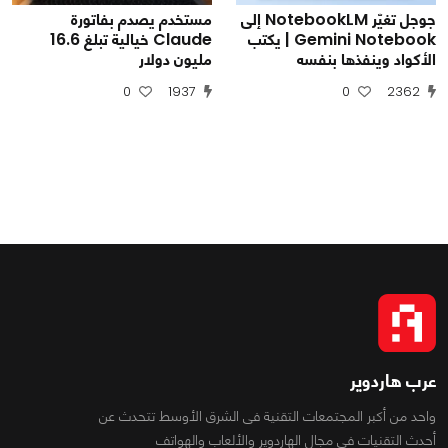
جوجل تغيّر NotebookLM إلى
مستخدم يصدم بفاتورة
Gemini Notebook | يكتب
Claude خيالية تبلغ 16.6
الأكواد وينفذها بنفسه
مليون دولار
0
1937
0
2362
عرب هاردوير
واحد من أكبر المجتمعات التقنية فى الشرق الأوسط تتحدث عن
أحدث التقنيات فى مجال الهاردوير والألعاب والهواتف