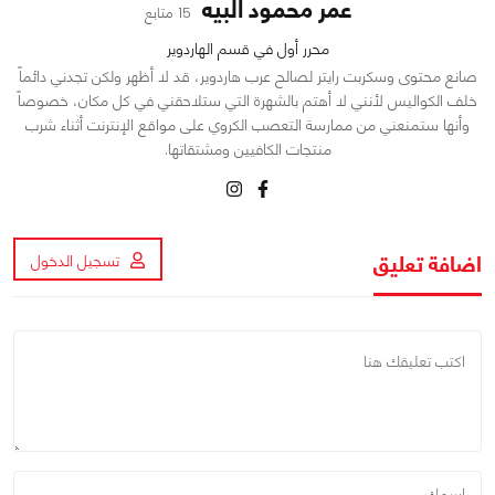
عمر محمود البيه
15 متابع
محرر أول في قسم الهاردوير
صانع محتوى وسكربت رايتر لصالح عرب هاردوير، قد لا أظهر ولكن تجدني دائماً
خلف الكواليس لأنني لا أهتم بالشهرة التي ستلاحقني في كل مكان، خصوصاً
وأنها ستمنعني من ممارسة التعصب الكروي على مواقع الإنترنت أثناء شرب
منتجات الكافيين ومشتقاتها.
اضافة تعليق
تسجيل الدخول