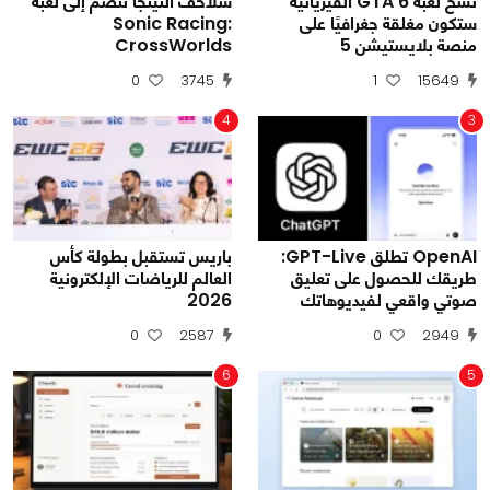
نسخ لعبة GTA 6 الفيزيائية
سلاحف النينجا تنضم إلى لعبة
ستكون مغلقة جغرافيًا على
Sonic Racing:
منصة بلايستيشن 5
CrossWorlds
0
3745
1
15649
4
3
OpenAI تطلق GPT-Live:
باريس تستقبل بطولة كأس
طريقك للحصول على تعليق
العالم للرياضات الإلكترونية
صوتي واقعي لفيديوهاتك
2026
0
2587
0
2949
6
5