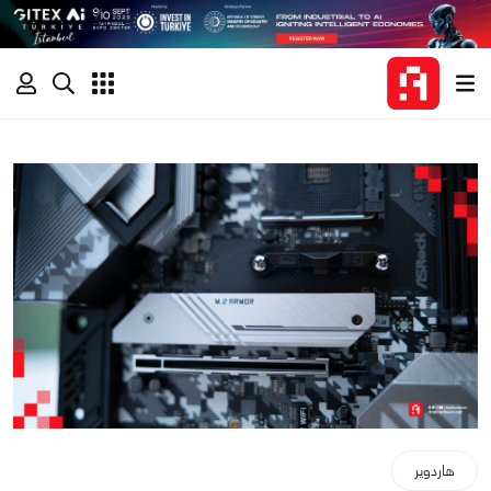
هاردوير