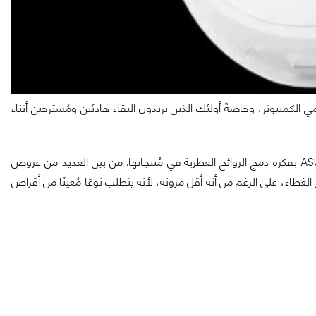
 الكمبيوتر، وخاصةً أولئك الذين يريدون البقاء هادئين ومُسترخين أثناء
ومن المُثير للاهتمام أن هذه ليست المرة الأولى التي تتلاعب فيها ASUS بفكرة دمج الروائح العطرية في مُنتجاتها. من بين العديد من عروض
اء، على الرغم من أنه أقل مرونة، لأنه يتطلب نوعًا مُعينًا من أقراص