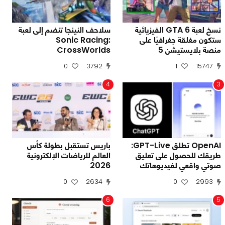
نسخ لعبة GTA 6 الفيزيائية
سلاحف النينجا تنضم إلى لعبة
ستكون مغلقة جغرافيًا على
Sonic Racing:
منصة بلايستيشن 5
CrossWorlds
0
3792
1
15747
4
3
OpenAI تطلق GPT-Live:
باريس تستقبل بطولة كأس
طريقك للحصول على تعليق
العالم للرياضات الإلكترونية
صوتي واقعي لفيديوهاتك
2026
0
2634
0
2993
6
5