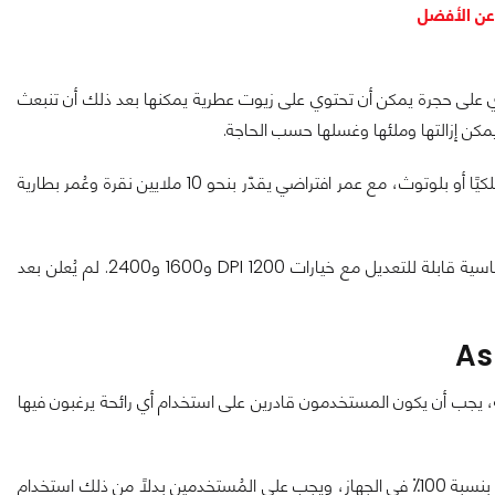
MD101 Fragra، والذي يحتوي على حجرة يمكن أن تحتوي على زيوت عطرية يمكنها بعد ذلك أن تنبعث
مكن إزالتها وملئها وغسلها حسب الحاجة.
الماوس المُدمج لاسلكي، ويمكن أن يعمل إمّا بتردد 2.4 جيجاهرتز لاسلكيًا أو بلوتوث، مع عمر افتراضي يقدّر بنحو 10 ملايين نقرة وعُمر بطارية
أُطلق الماوس بخيار بين اللون الأبيض اللامع أو الطين الوردي،مع حساسية قابلة للتعديل مع خيارات DPI 1200 و1600 و2400. لم يُعلن بعد
خراطيش الروائح أو طلب زيوت تحمل علامة ASUS التجارية، يجب أن يكون المستخدمون قادرين على استخدام أي رائحة يرغبون فيها
ومع ذلك، تشير ASUS إلى أنه لا ينبغي استخدام الزيوت العطرية النقية بنسبة 100⁒ في الجهاز، ويجب على المُستخدمين بدلاً من ذلك استخدام