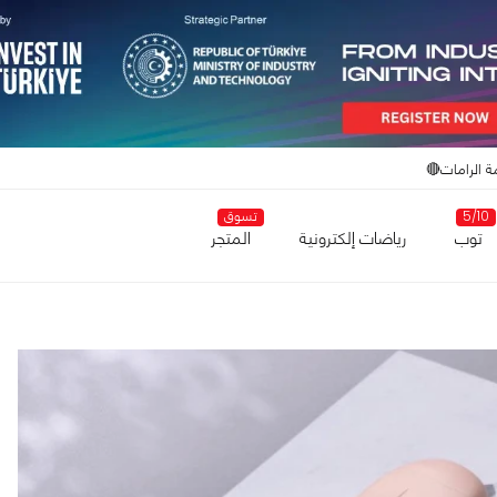
ة الرامات🔴
5/10
تسوق
توب
رياضات إلكترونية
المتجر