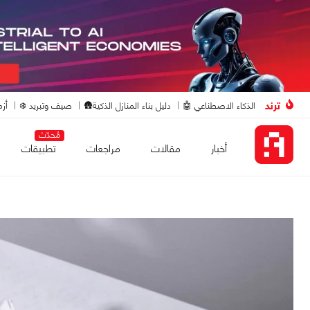
ترند
الذكاء الاصطناعي 🤖
دليل بناء المنازل الذكية🛖
صيف وتبريد ❄️
أزم
مُحدّث
أخبار
مقالات
مراجعات
تطبيقات