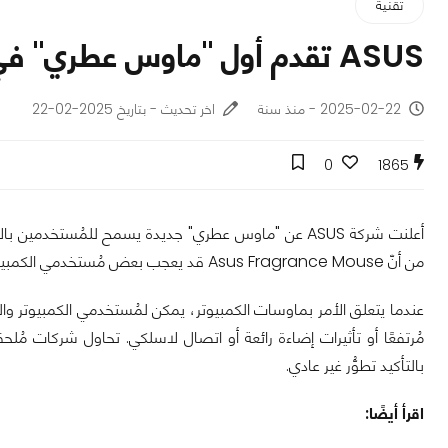
تقنية
ASUS تقدم أول "ماوس عطري" في العالم.. بالرائحة التي تختارها!
2025-02-22 - منذ سنة
اخر تحديث - بتاريخ 2025-02-22
0
1865
أعلنت شركة ASUS عن "ماوس عطري" جديدة يسمح للمُستخدمين 
من أنّ Asus Fragrance Mouse قد يعجب بعض مُستخدمي الكمبيوتر.
عندما يتعلق الأمر بماوسات الكمبيوتر، يمكن لمُستخدمي الكمبيوتر وال
مُرتفعًا أو تأثيرات إضاءة رائعة أو اتصال لاسلكي. تحاول شركات مُل
بالتأكيد تطوُّر غير عادي.
اقرأ أيضًا: