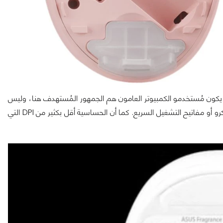
يكون مُستخدمو الكمبيوتر العامون هم الجمهور المُستهدف هنا، وليس
اللاعبين. لا يحتوي الماوس على أي أزرار إضافية لاستخدام وحدات الماكرو أو مفاتيح التشغيل السريع. كما أن الحساسية أقل بكثير من DPI التي