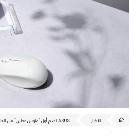
الأخبار
ASUS تقدم أول "ماوس عطري" في العالم.. بالرائحة التي تختارها!