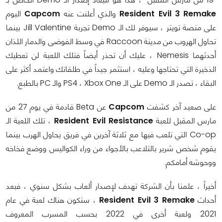
Resident Evil 3 Remake
والذي أعلنت عنه
Capcom
اليوم
على منصة تويتر ، سيوفر لك الـ Demo تجربة Jill Valentine بينما
تحاول الهروب من مدينة Raccoon في وسط الفوضى والدمار اللذان
أحدثهما Nemesis ، عليك أن تحذر أيضاً فتلك اللعبة لن تعطيك
الذخيرة التي تحتاجها وعليه ، استثمر جيداً في طلقاتك واعتمد أكثر على
البقاء ، تصدر الـ Demo على الـ PS4 ، Xbox One والـ PC بالطبع.
على صعيد آخر كشفت
Capcom
عن Beta قادمة في يوم 27 من
مارس المقبل للعبة
Resident Evil Resistance
، تلك اللعبة الـ
Co-op التي تلعب فيها مع ثلاثة آخرين في فريق يحاول الهرب بينما
يقوم شخص شرير بالتلاعب بالأجواء من وراء الكواليس ووضع فخاخه
ووحوشه أمامكم.
أخيراً ، علمنا بأن الشركة تهدف لإصدار ألعاب بشكل سنوي ، فبعد
أحداث
Resident Evil 3 Remake
، ستكون هناك لعبة في عام
2021 ولعبة أخرى في 2022 بحسب المسرب المعروف