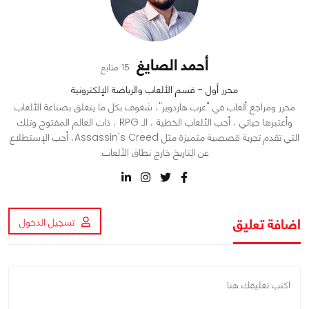
أحمد الصايغ
15 متابع
محرر أول - قسم الألعاب والرياضة الإلكترونية
محرر ومراجع ألعاب في "عرب هاردوير"، شغوف بكل ما يتعلق بصناعة الألعاب
وأعتبرها حياتي ، أحب الألعاب الخطية ، الـ RPG ، ذات العالم المفتوح وتلك
التي تقدم تجربة قصصية متميزة مثل Assassin's Creed، أحب الإستطلاع
عن التاريخ خارج نطاق الألعاب.
اضافة تعليق
تسجيل الدخول