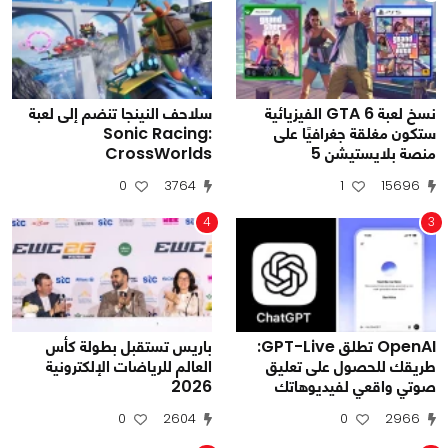
نسخ لعبة GTA 6 الفيزيائية
سلاحف النينجا تنضم إلى لعبة
ستكون مغلقة جغرافيًا على
Sonic Racing:
منصة بلايستيشن 5
CrossWorlds
0
3764
1
15696
4
3
OpenAI تطلق GPT-Live:
باريس تستقبل بطولة كأس
طريقك للحصول على تعليق
العالم للرياضات الإلكترونية
صوتي واقعي لفيديوهاتك
2026
0
2604
0
2966