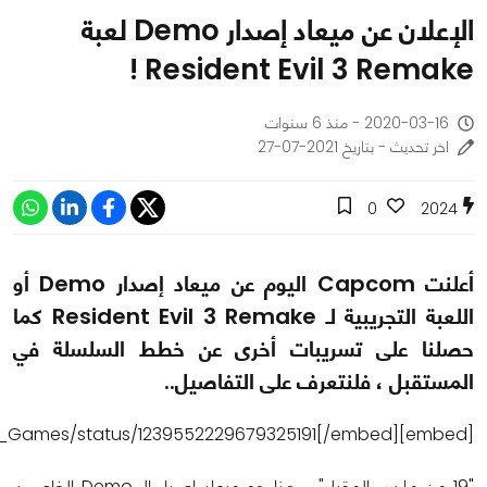
الإعلان عن ميعاد إصدار Demo لعبة
Resident Evil 3 Remake !
2020-03-16 - منذ 6 سنوات
اخر تحديث - بتاريخ 2021-07-27
0
2024
أعلنت Capcom اليوم عن ميعاد إصدار Demo أو
اللعبة التجريبية لـ Resident Evil 3 Remake كما
حصلنا على تسريبات أخرى عن خطط السلسلة في
المستقبل ، فلنتعرف على التفاصيل..
[embed]https://twitter.com/RE_Games/status/1239552229679325191[/embed]
"19 من مارس المقبل" ، هذا هو ميعاد إصدار الـ Demo الخاص بـ