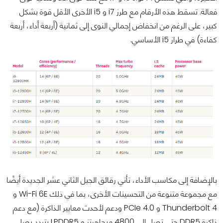
فعالة. تسقط هذه الأرقام مع طرز i7 و i5 الأخرى الأقل قوة بشكل
كبير، على الرغم من انخفاض إجمالي النوى إلى ثمانية (أربعة أداء، أربعة
كفاءة) في طراز i5 الأساسي.
بالإضافة إلى مكاسب الأداء، تأتي رقائق الجيل الثاني عشر الجديدة أيضًا
مع مجموعة متنوعة من التحسينات الأخرى، بما في ذلك Wi-Fi 6E و
Thunderbolt 4 و PCIe 4.0 ودعم لأحدث معايير الذاكرة (مع دعم
ذاكرة DDR5 حتى تصل إلى 4800 ميجاهرتز و LPDDR5 بتردد يصل