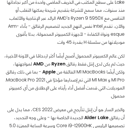
Lake على سطح المكتب في الخريف الماضي واحدة من أكبر نجاحاتها
منذ سنوات، مما سمح للشركة بتقديم شريحة يمكنها التغلب أو
التنافس مع AMD's Ryzen 9 5950X الرائد عبر الإنتاجية والألعاب.
والآن، تقدم Intel نفس النهج الجديد لتصميم الرقائق - بأداء Arm-
esque ونواة الكفاءة - لأجهزة الكمبيوتر المحمولة، بدءًا بأقوى
موديلاتها من سلسلة H بقدرة 45 وات.
لكن عالم الكمبيوتر المحمول أصبح أيضًا أكثر ازدحامًا في الآونة الأخيرة،
حيث لم يكن لدى إنتل فقط رقائق
Ryzen
من
AMD
لمواجهتها،
ولكن أيضًا M1 MacBooks الفائقة من
Apple
- بما في ذلك رقائق
M1 Pro و M1 Max التي تم إصدارها مؤخرًا في 2021 MacBook Pro.
الموديلات التي قدمت أفضل أداء رأيناه على الإطلاق من أي كمبيوتر
محمول.
والخبر السار هو أن إنتل تتأرجح في معرض CES 2022، مما يدل على
أن رقائق
Alder Lake
الجديدة الخاصة بها - وعلى وجه التحديد،
تصميمها الرئيسي Core i9-12900HK وسرعة الساعة المعززة 5.0