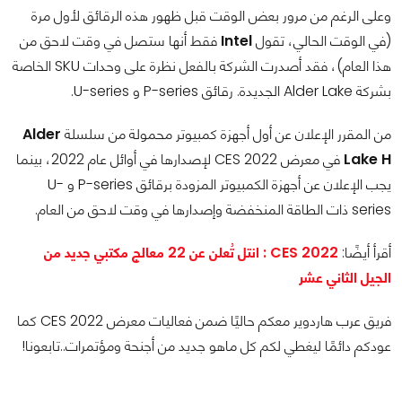
وعلى الرغم من مرور بعض الوقت قبل ظهور هذه الرقائق لأول مرة
(في الوقت الحالي، تقول
Intel
فقط أنها ستصل في وقت لاحق من
هذا العام)، فقد أصدرت الشركة بالفعل نظرة على وحدات SKU الخاصة
بشركة Alder Lake الجديدة. رقائق P-series و U-series.
من المقرر الإعلان عن أول أجهزة كمبيوتر محمولة من سلسلة
Alder
Lake H
في معرض CES 2022 لإصدارها في أوائل عام 2022، بينما
يجب الإعلان عن أجهزة الكمبيوتر المزودة برقائق P-series و U-
series ذات الطاقة المنخفضة وإصدارها في وقت لاحق من العام.
أقرأ أيضًا:
CES 2022 : انتل تُعلن عن 22 معالج مكتبي جديد من
الجيل الثاني عشر
فريق عرب هاردوير معكم حاليًا ضمن فعاليات معرض CES 2022 كما
عودكم دائمًا ليغطي لكم كل ماهو جديد من أجنحة ومؤتمرات..تابعونا!