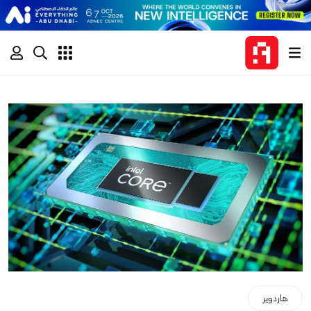
هاردوير