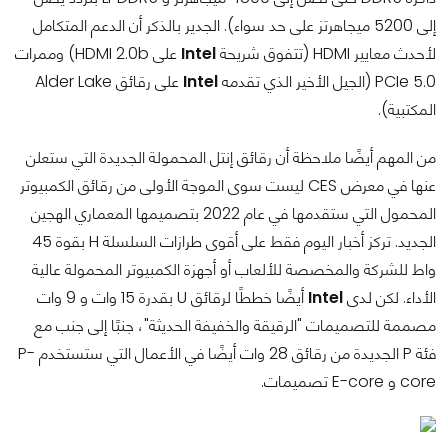
إلى 5200 ميجاهرتز على حد سواء). الجدير بالذكر أن الدعم المتكامل
لأحدث معايير HDMI (تتفوق شريحة
Intel
على HDMI 2.0b) وممرات
PCIe 5.0 (الجيل الأخير الذي تقدمه
Intel
على رقائق Alder Lake
المكتبية).
من المهم أيضًا ملاحظة أن رقائق إنتل المحمولة الجديدة التي ستعلن
عنها في معرض CES ليست سوى الموجة الأولى من رقائق الكمبيوتر
المحمول التي ستقدمها في عام 2022 بتصميمها المعماري الهجين
الجديد. تركز أخبار اليوم فقط على أقوى طرازات السلسلة H بقوة 45
واط للشركة والمخصصة للألعاب أو أجهزة الكمبيوتر المحمولة عالية
الأداء. لكن لدى
Intel
أيضًا خططًا لرقائق U بقدرة 15 وات و 9 وات
مصممة للتصميمات "الرقيقة والخفيفة الحديثة"، جنبًا إلى جنب مع
فئة P الجديدة من رقائق 28 وات أيضًا في الأعمال التي ستستخدم P-
core و E-core تصميمات.