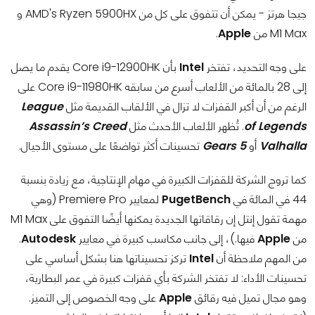
جيجا هرتز - يمكن أن تتفوق على كل من AMD's Ryzen 5900HX و
M1 Max من
Apple
.
على وجه التحديد، تفتخر
Intel
بأن Core i9-12900HK يقدم ما يصل
إلى 28 بالمائة من الألعاب أسرع من سابقه Core i9-11980HK على
الرغم من أن أكبر القفزات لا تزال في الألقاب القديمة مثل
League
of Legends
. تُظهر الألعاب الأحدث مثل
Assassin’s Creed
Valhalla
أو
Gears 5
تحسينات أكثر تواضعًا على مستوى الأجيال.
كما تروج الشركة للقفزات الكبيرة في مهام الإنتاجية، مع زيادة بنسبة
44 في المائة في
PugetBench
لمعايير Premiere Pro (وهي
مهمة تقول إنتل إن رقاقاتها الجديدة يمكنها أيضًا التفوق على M1 Max
من
Apple
فيها.)، إلى جانب مكاسب كبيرة في معايير
Autodesk
.
من المهم ملاحظة أن
Intel
تركز تحسيناتها هنا بشكل أساسي على
تحسينات الأداء: لا تفتخر الشركة بأي قفزات كبيرة في عمر البطارية،
وهو مجال تميل فيه رقائق
Apple
على وجه الخصوص إلى التميز.