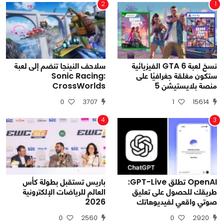
2
1
نسخ لعبة GTA 6 الفيزيائية
سلاحف النينجا تنضم إلى لعبة
ستكون مغلقة جغرافيًا على
Sonic Racing:
منصة بلايستيشن 5
CrossWorlds
0
3707
1
15614
4
3
OpenAI تطلق GPT-Live:
باريس تستقبل بطولة كأس
طريقك للحصول على تعليق
العالم للرياضات الإلكترونية
صوتي واقعي لفيديوهاتك
2026
0
2560
0
2920