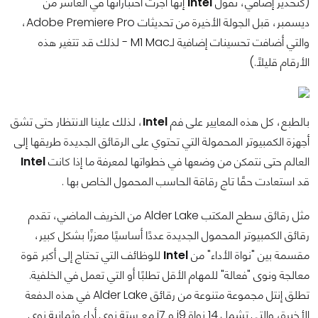
(كتحذير إضافي، تقول
Intel
إنها أجرت اختباراتها في العاشر من
ديسمبر، قبل الجولة الأخيرة من تحديثات Adobe Premiere Pro،
والتي أضافت تحسينات إضافية لـM1 Mac - لذلك قد تتغير هذه
الأرقام قليلاً.)
بالطبع، كل هذه المعايير على فم
Intel
، لذلك علينا الانتظار حتى تشق
أجهزة الكمبيوتر المحمولة التي تحتوي على الرقائق الجديدة طريقها إلى
العالم حتى نتمكن من وضعها في خطواتها لمعرفة ما إذا كانت
Intel
قد استعادت حقًا تاج رقاقة الحاسب المحمول الخاص بها .
مثل رقائق سطح المكتب Alder Lake من الخريف الماضي، تقدم
رقائق الكمبيوتر المحمول الجديدة عددًا أساسيًا معززًا بشكل كبير،
مقسمة بين "نواة الأداء" من
Intel
للوظائف التي تحتاج إلى أكبر قوة
معالجة ونوى "فعالة" للمهام الأقل تطلبًا أو التي تعمل في الخلفية.
تطلق إنتل مجموعة متنوعة من رقائق Alder Lake في هذه الدفعة
الأخيرة، والتي تشمل 14 نواة i9 و i7 مع ستة نوى أداء وثمانية نوى