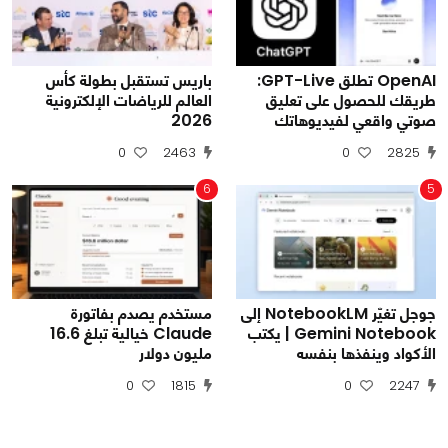
OpenAI تطلق GPT-Live:
باريس تستقبل بطولة كأس
طريقك للحصول على تعليق
العالم للرياضات الإلكترونية
صوتي واقعي لفيديوهاتك
2026
0
2463
0
2825
6
5
جوجل تغيّر NotebookLM إلى
مستخدم يصدم بفاتورة
Gemini Notebook | يكتب
Claude خيالية تبلغ 16.6
الأكواد وينفذها بنفسه
مليون دولار
0
1815
0
2247