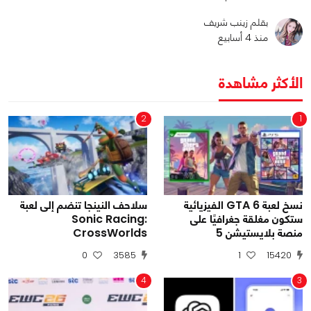
بقلم زينب شريف
منذ 4 أسابيع
الأكثر مشاهدة
2
1
نسخ لعبة GTA 6 الفيزيائية
سلاحف النينجا تنضم إلى لعبة
ستكون مغلقة جغرافيًا على
Sonic Racing:
منصة بلايستيشن 5
CrossWorlds
0
3585
1
15420
4
3