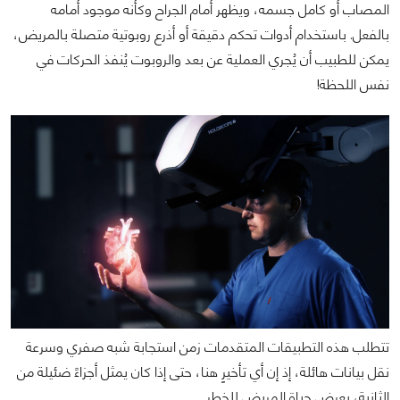
المصاب أو كامل جسمه، ويظهر أمام الجراح وكأنه موجود أمامه
بالفعل. باستخدام أدوات تحكم دقيقة أو أذرع روبوتية متصلة بالمريض،
يمكن للطبيب أن يُجري العملية عن بعد والروبوت يُنفذ الحركات في
نفس اللحظة!
تتطلب هذه التطبيقات المتقدمات زمن استجابة شبه صفري وسرعة
نقل بيانات هائلة، إذ إن أي تأخيرٍ هنا، حتى إذا كان يمثل أجزاءً ضئيلة من
الثانية، يعرض حياة المريض للخطر.