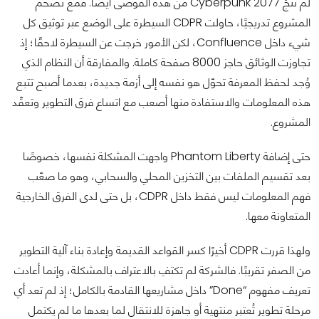
لم تنجُ Cyberpunk 2077 من هذه الفوضى أيضًا. فمع تضخم
المشروع تدريجيًا، حاولت CDPR السيطرة على الوضع عبر توثيق كل
شيء داخل Confluence، لكن الأمور خرجت عن السيطرة لاحقًا؛ إذ
تجاوزت الوثائق حاجز 8000 صفحة كاملة. والمفارقة أن النظام الذي
وُجد لحفظ المعرفة تحوّل هو نفسه إلى أزمة جديدة، بعدما أصبح تتبع
هذه المعلومات والاستفادة منها أصعب مع اتساع فرق التطوير وتعقّد
المشروع.
حتى إضافة Phantom Liberty واجهت المشكلة نفسها، خصوصًا
بعد تقسيم الملفات بين التخزين المحلي والسحابي، وهو ما صعّب
فهم المعلومات ليس فقط داخل CDPR، بل حتى لدى الفرق الخارجية
المتعاونة معها.
ولهذا قررت CDPR أخيرًا كسر القواعد القديمة وإعادة بناء آلية التطوير
من الصفر تقريبًا. فالشركة لم تكتفِ بالاعتراف بالمشكلة، وإنما أعادت
تعريف مفهوم “Done” داخل مشاريعها القادمة بالكامل؛ إذ لم تعد أي
مرحلة تطوير تُعتبر منتهية أو جاهزة للانتقال لما بعدها ما لم يكتمل