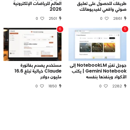
طريقك للحصول على تعليق
العالم للرياضات الإلكترونية
صوتي واقعي لفيديوهاتك
2026
0
2501
0
2861
6
5
جوجل تغيّر NotebookLM إلى
مستخدم يصدم بفاتورة
Gemini Notebook | يكتب
Claude خيالية تبلغ 16.6
الأكواد وينفذها بنفسه
مليون دولار
0
1850
0
2282