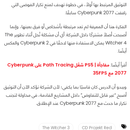
التوثيق المرتبط بها أولًا، في خطوة تهدف لمنع تكرار الفوضى التي
رافقت Cyberpunk 2077 سابقًا.
الفكرة هنا أن المعرفة لم تعد مرتبطة بأشخاص أو فرق بعينها، وإنما
أصبحت أصلًا مشتركًا داخل الشركة. أي أن مشكلة تُحل أثناء تطوير The
Witcher 4 يمكن الاستفادة منها لاحقًا في Cyberpunk 2 والعكس
أيضًا.
أقرأ أيضًا:
مفاجأة | PS5 شغّل Path Tracing على Cyberpunk
2077 مع 35FPS
ويبدو أن الدرس كان قاسيًا بما يكفي؛ لأن الشركة تؤكد الآن أن التوثيق
أصبح “غير قابل للتفاوض” داخل المشاريع القادمة، في محاولة لتجنب
تكرار ما حدث مع Cyberpunk 2077 عند الإطلاق.
The Witcher 3
CD Projekt Red