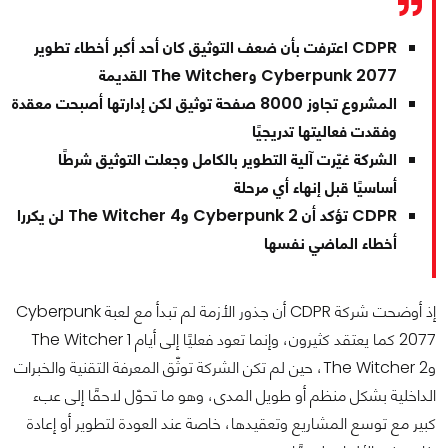
CDPR اعترفت بأن ضعف التوثيق كان أحد أكبر أخطاء تطوير
Cyberpunk 2077 وThe Witcher القديمة
المشروع تجاوز 8000 صفحة توثيق لكن إدارتها أصبحت معقدة
وفقدت فعاليتها تدريجيًا
الشركة غيّرت آلية التطوير بالكامل وجعلت التوثيق شرطًا
أساسيًا قبل إنهاء أي مرحلة
CDPR تؤكد أن Cyberpunk 2 وThe Witcher 4 لن يكررا
أخطاء الماضي نفسها
إذ أوضحت شركة CDPR أن جذور الأزمة لم تبدأ مع لعبة Cyberpunk
2077 كما يعتقد كثيرون، وإنما تعود فعليًا إلى أيام The Witcher 1
وThe Witcher 2، حين لم تكن الشركة توثّق المعرفة التقنية والخبرات
الداخلية بشكل منظم أو طويل المدى، وهو ما تحوّل لاحقًا إلى عبء
كبير مع توسع المشاريع وتعقيدها، خاصة عند العودة لتطوير أو إعادة