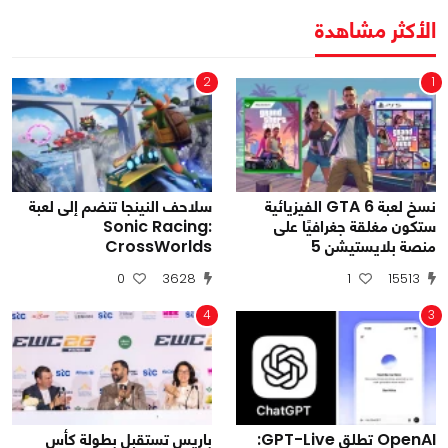
الأكثر مشاهدة
2
1
نسخ لعبة GTA 6 الفيزيائية
سلاحف النينجا تنضم إلى لعبة
ستكون مغلقة جغرافيًا على
Sonic Racing:
منصة بلايستيشن 5
CrossWorlds
0
3628
1
15513
4
3
OpenAI تطلق GPT-Live:
باريس تستقبل بطولة كأس