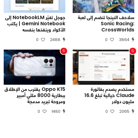
سلاحف النينجا تنضم إلى لعبة
جوجل تغيّر NotebookLM إلى
Sonic Racing:
Gemini Notebook | يكتب
CrossWorlds
الأكواد وينفذها بنفسه
0
2488
0
3864
6
5
مستخدم يصدم بفاتورة
Oppo K15 يقترب من الإطلاق
Claude خيالية تبلغ 16.6
ببطارية 8000 مللي أمبير
مليون دولار
ومروحة تبريد مدمجة
0
1480
0
2065