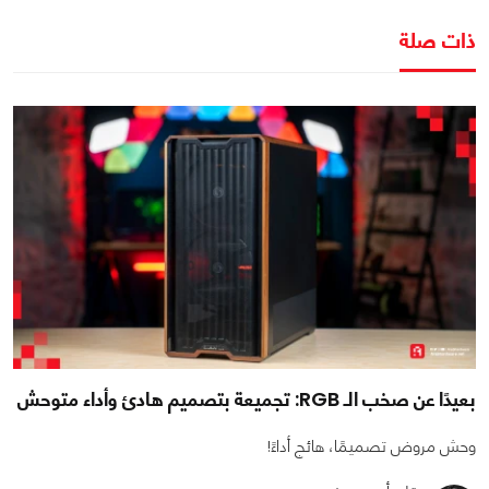
ذات صلة
بعيدًا عن صخب الـ RGB: تجميعة بتصميم هادئ وأداء متوحش
وحش مروض تصميمًا، هائج أداءً!