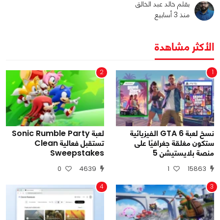
بقلم خالد عبد الخالق
منذ 3 أسابيع
الأكثر مشاهدة
2
1
نسخ لعبة GTA 6 الفيزيائية
لعبة Sonic Rumble Party
ستكون مغلقة جغرافيًا على
تستقبل فعالية Clean
منصة بلايستيشن 5
Sweepstakes
0
4639
1
15863
4
3