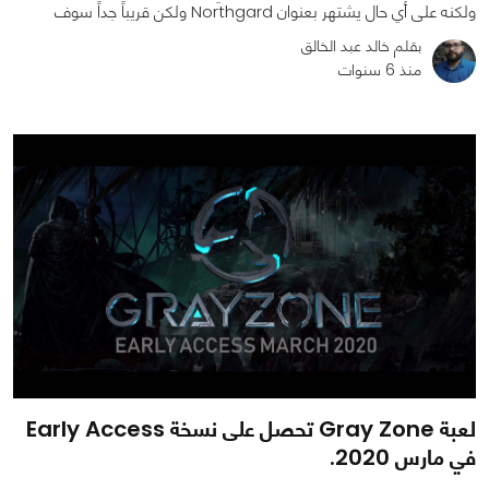
ولكنه على أي حال يشتهر بعنوان Northgard ولكن قريباً جداً سوف
بقلم خالد عبد الخالق
منذ 6 سنوات
0
0
1558
لعبة Gray Zone تحصل على نسخة Early Access
في مارس 2020.