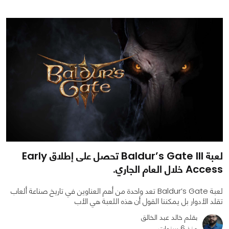
0
0
1985
لعبة Baldur’s Gate III تحصل على إطلاق Early
Access خلال العام الجاري.
لعبة Baldur’s Gate تعد واحدة من أهم العناوين في تاريخ صناعة ألعاب
تقلد الأدوار بل يمكننا القول أن هذه اللعبة هي الأب
بقلم خالد عبد الخالق
منذ 6 سنوات