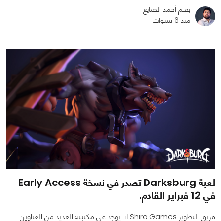
بقلم أحمد الصايغ
منذ 6 سنوات
0
0
4217
لعبة Darksburg تصدر في نسخة Early Access
في 12 فبراير القادم.
فريق التطوير Shiro Games لا يوجد في مكتبته العديد من العناوين