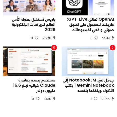
OpenAI تطلق GPT-Live:
باريس تستقبل بطولة كأس
طريقك للحصول على تعليق
العالم للرياضات الإلكترونية
صوتي واقعي لفيديوهاتك
2026
0
2580
0
2941
6
5
جوجل تغيّر NotebookLM إلى
مستخدم يصدم بفاتورة
Gemini Notebook | يكتب
Claude خيالية تبلغ 16.6
الأكواد وينفذها بنفسه
مليون دولار
0
1930
0
2355