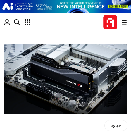
هاردوير