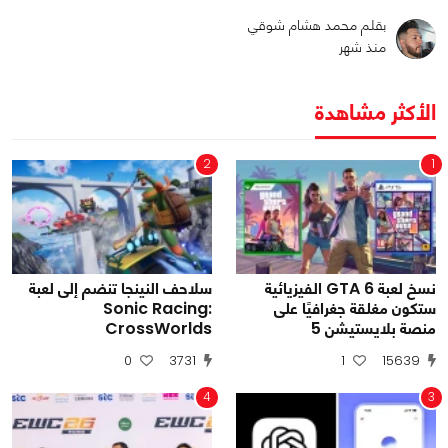
بقلم محمد هشام شوقي
منذ شهر
الأكثر مشاهدة
2
1
نسخ لعبة GTA 6 الفيزيائية
سلاحف النينجا تنضم إلى لعبة
ستكون مغلقة جغرافيًا على
Sonic Racing:
منصة بلايستيشن 5
CrossWorlds
0
3731
1
15639
4
3