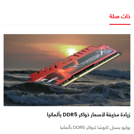
ذات صلة
زيادة مخيفة لأسعار ذواكر DDR5 بألمانيا
يوليو يسجل كابوسًا لذواكر DDR5 بألمانيا