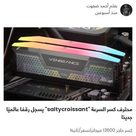
بقلم أحمد صفوت
منذ أسبوعين
محترف كسر السرعة "saltycroissant" يسجل رقمًا عالميًا
جديدًا
كسر حاجز 13600 ميجاترانسفر/ثانية!