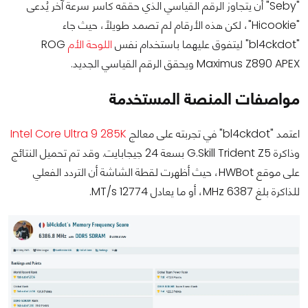
"Seby" أن يتجاوز الرقم القياسي الذي حققه كاسر سرعة آخر يُدعى
"Hicookie"، لكن هذه الأرقام لم تصمد طويلًا، حيث جاء
"bl4ckdot" ليتفوق عليهما باستخدام نفس
اللوحة الأم
ROG
Maximus Z890 APEX ويحقق الرقم القياسي الجديد.
مواصفات المنصة المستخدمة
اعتمد "bl4ckdot" في تجربته على معالج
Intel Core Ultra 9 285K
وذاكرة G.Skill Trident Z5 بسعة 24 جيجابايت. وقد تم تحميل النتائج
على موقع HWBot، حيث أظهرت لقطة الشاشة أن التردد الفعلي
للذاكرة بلغ 6387 MHz، أو ما يعادل 12774 MT/s.