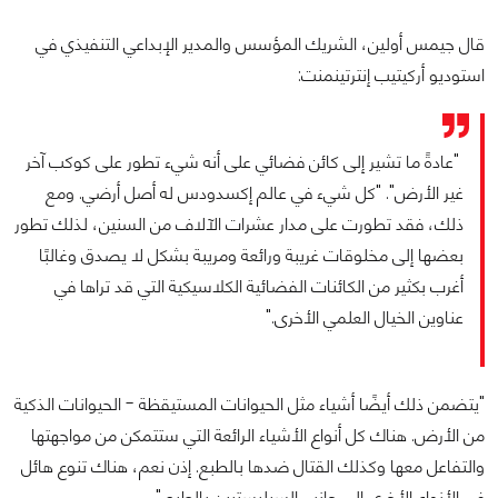
قال جيمس أولين، الشريك المؤسس والمدير الإبداعي التنفيذي في
استوديو أركيتيب إنترتينمنت:
"عادةً ما تشير إلى كائن فضائي على أنه شيء تطور على كوكب آخر
غير الأرض". "كل شيء في عالم إكسدودس له أصل أرضي. ومع
ذلك، فقد تطورت على مدار عشرات الآلاف من السنين، لذلك تطور
بعضها إلى مخلوقات غريبة ورائعة ومريبة بشكل لا يصدق وغالبًا
أغرب بكثير من الكائنات الفضائية الكلاسيكية التي قد تراها في
عناوين الخيال العلمي الأخرى."
"يتضمن ذلك أيضًا أشياء مثل الحيوانات المستيقظة - الحيوانات الذكية
من الأرض. هناك كل أنواع الأشياء الرائعة التي ستتمكن من مواجهتها
والتفاعل معها وكذلك القتال ضدها بالطبع. إذن نعم، هناك تنوع هائل
في الأنواع الأخرى إلى جانب السيليستيين بالطبع."