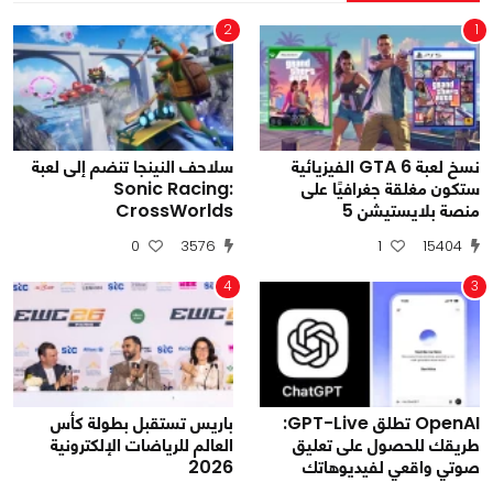
2
1
نسخ لعبة GTA 6 الفيزيائية
سلاحف النينجا تنضم إلى لعبة
ستكون مغلقة جغرافيًا على
Sonic Racing:
منصة بلايستيشن 5
CrossWorlds
0
3576
1
15404
4
3
OpenAI تطلق GPT-Live:
باريس تستقبل بطولة كأس
طريقك للحصول على تعليق
العالم للرياضات الإلكترونية
صوتي واقعي لفيديوهاتك
2026