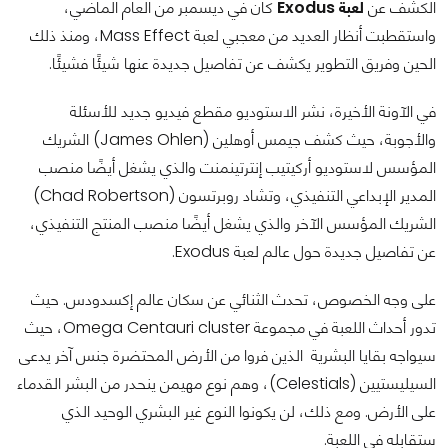
الكشف عن
لعبة Exodus
كان في ديسمبر من العام الماضي،
واستقطبت أنظار العديد من معجبي لعبة Mass Effect، ومنذ ذلك
الحين وفريق التطوير يكشف عن تفاصيل جديدة عنها شيئًا فشيئًا.
في الآونة الأخيرة، نشر الاستوديو مقطع فيديو جديد للأسئلة
والأجوبة، حيث كشف جيمس أوهلين (James Ohlen) الشريك
المؤسس لاستوديو أركيتيب إنترتينمنت والذي يشغل أيضًا منصب
المدير الإبداعي التنفيذي، وتشاد روبرتسون (Chad Robertson)
الشريك المؤسس الآخر والذي يشغل أيضًا منصب المنتج التنفيذي،
عن تفاصيل جديدة حول عالم لعبة Exodus.
على وجه الخصوص، تحدث الثنائي عن سكان عالم إكسدودس. حيث
تدور أحداث اللعبة في مجموعة Omega Centauri cluster، حيث
سيواجه بقايا البشرية الذين فروا من الأرض المحتضرة جنس آخر يدعى
السيليستيين (Celestials)، وهم نوع مهيمن ينحدر من البشر القدماء
على الأرض. ومع ذلك، لن يكونوا النوع غير البشري الوحيد الذي
ستقابله في اللعبة.