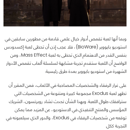
وبما أنها لعبة تقمص أدوار خيال علمي قادمة من مطورين سابقين في
استوديو بايووير (BioWare)، فلا عجب إذن أن تحظى لعبة إكسدودس
بنفس القدر من الاهتمام الذي تحظى به لعبة Mass Effect، ومن
الواضح أن اللعبة ستقدم تجربة مشابهة لسلسلة ألعاب تقمص الأدوار
الشهيرة من استوديو بايووير بعدة طرق رئيسية.
على غرار الرفقاء والشخصيات المصاحبة في الألعاب، فمن المقرر أن
تظهر لعبة Exodus مجموعة كبيرة ومتنوعة من الشخصيات التي
سترافقك طوال اللعبة. وبهذا الشأن تحدث تشاد روبرتسون، الشريك
المؤسس والمنتج التنفيذي في الاستوديو، عن المزيد مما يمكن
توقعه من شخصيات الرفقاء في Exodus، والدور الذي سيلعبونه في
التجربة ككل.