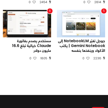
0
2454
0
2814
6
5
جوجل تغيّر NotebookLM إلى
مستخدم يصدم بفاتورة
Gemini Notebook | يكتب
Claude خيالية تبلغ 16.6
الأكواد وينفذها بنفسه
مليون دولار
0
1805
0
2236