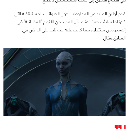
قدم أولين المزيد من المعلومات حول الحيوانات المستيقظة التي
ذكرناها سابقًا، حيث كشف أن العديد من الأنواع "الفضائية" في
إكسدودس ستتطور مما كانت عليه حيوانات على الأرض في
السابق.وقال: