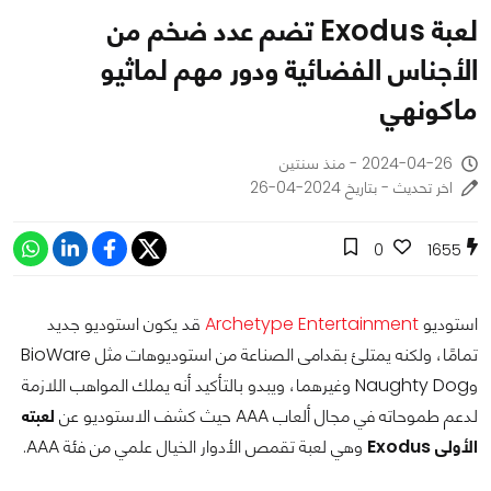
لعبة Exodus تضم عدد ضخم من
الأجناس الفضائية ودور مهم لماثيو
ماكونهي
2024-04-26 - منذ سنتين
اخر تحديث - بتاريخ 2024-04-26
0
1655
استوديو
Archetype Entertainment
قد يكون استوديو جديد
تمامًا، ولكنه يمتلئ بقدامى الصناعة من استوديوهات مثل BioWare
وNaughty Dog وغيرهما، ويبدو بالتأكيد أنه يملك المواهب اللازمة
لدعم طموحاته في مجال ألعاب AAA حيث كشف الاستوديو عن
لعبته
الأولى Exodus
وهي لعبة تقمص الأدوار الخيال علمي من فئة AAA.