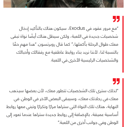
“مع مرور عقود في Exodus، سيكون هناك بالتأكيد إدخال
شخصيات جديدة في اللعبة، ولكن سيظل هناك أيضًا نواة تبقى
معك طوال الرحلة بأكملها،” كما قال روبرتسون. “هذا مهم حقًا
بالنسبة لنا، لأننا نريد بناء روابط عاطفية مع رفقائك وأحبائك
والشخصيات الرئيسية الأخرى في اللعبة.
“لذلك سترى تلك الشخصيات تتطور معك، لأن بعضها سيذهب
معك في رحلاتك معك، وسيبقى البعض الآخر في الوطن. في
النهاية، هناك تلك النواة التي ستراها مرارًا وتكرارًا وتبني معها روابط
أساسية عميقة، بالإضافة إلى روابط جديدة ستراها عندما تعود إلى
الوطن وفي جوانب أخرى من اللعبة.”