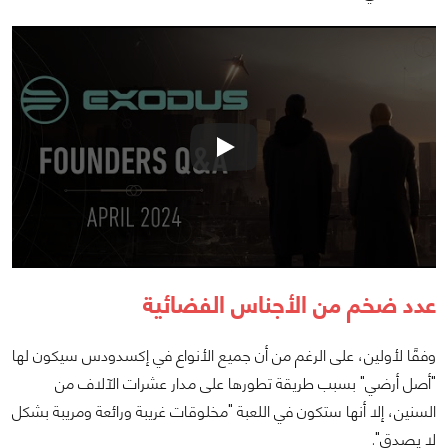
عدد ضخم من الأجناس الفضائية
وفقًا لأولين، على الرغم من أن جميع الأنواع في إكسدودس سيكون لها
"أصل أرضي" بسبب طريقة تطورها على مدار عشرات الآلاف من
السنين، إلا أنها ستكون في اللعبة "مخلوقات غريبة ورائعة ومريبة بشكل
لا يصدق".