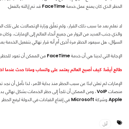
الحظر الذي كان يمنع عمل خدمة
FaceTime
قد تم إزالته بالفعل.
لا نعلم بعد ما سبب ذلك القرار، ولم تعلّق وزارة الإتصالات على تلك
والذي جذب العديد من الزوار من جميع أنحاء العالم إلى الإمارات، وكان
السؤال، هل سيعود الحظر مرة أخرى أم أنه قرار نهائي بتفعيل الخدمة 
الإجابة التي لدينا هي أن خدمة
FaceTime
من الممكن أن تعود للحظر
طالع أيضًا: كيف أصبح العالم يعتمد على واتساب وماذا حدث عندما اخ
الإمارات لم تعلن ابدًا عن سبب الحظر منذ بداية الأمر، لذا نأمل أن نجد
منصات
VoIP
، ومن الممكن أن تلجأ إلى حظر الخدمات بشكل نهائي بدلًا من ترك
Apple
وشركة
Microsoft
في إقناع القيادات في الدولة لرفع الحظر
أبل