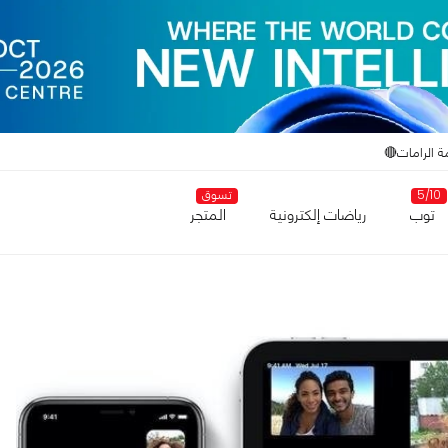
ة الرامات🔴
5/10
تسوق
توب
رياضات إلكترونية
المتجر