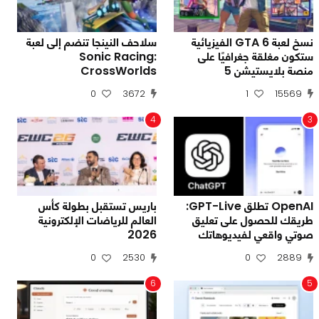
نسخ لعبة GTA 6 الفيزيائية
سلاحف النينجا تنضم إلى لعبة
ستكون مغلقة جغرافيًا على
Sonic Racing:
منصة بلايستيشن 5
CrossWorlds
0
3672
1
15569
4
3
OpenAI تطلق GPT-Live:
باريس تستقبل بطولة كأس
طريقك للحصول على تعليق
العالم للرياضات الإلكترونية
صوتي واقعي لفيديوهاتك
2026
0
2530
0
2889
6
5