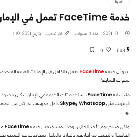
تقنية
خدمة FaceTime تعمل في الإمارات بعد أعوام من حظرها!
2021-10-11 - منذ 4 سنوات
اخر تحديث - بتاريخ 2021-10-11
0
668
يبدو أن خدمة
FaceTime
تعمل بالكامل في الإمارات العربية المتحدة
سنوات السابقة.
منذ بداية
FaceTime
، استخدام تلك الخدمة في الإمارات كان محدودًا ل
الإنترنت مثل
Whatsapp وSkype
داخل حدودها، لذا كان من الصع
بها.
ولكن صباح يوم الأحد الحالي، وجد المستخدمين خدمة
FaceTime
مت
الخاصية والتحدث مع أقاربهم بالخارج والداخل بمحادثات عبر الفيديو 