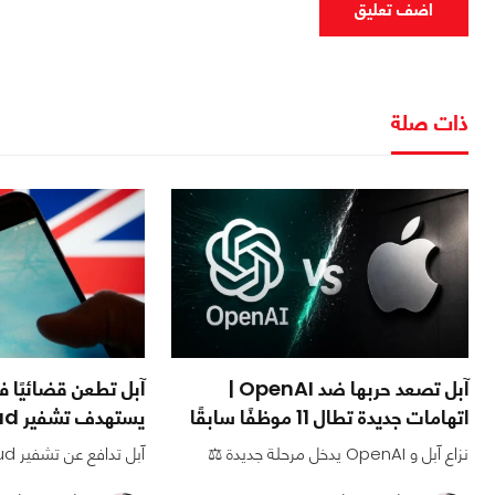
اضف تعليق
ذات صلة
آبل تصعد حربها ضد OpenAI |
آبل تطعن قضائيًا ف
اتهامات جديدة تطال 11 موظفًا سابقًا
يستهدف تشفير iCloud للمستخدمين
نزاع آبل و OpenAI يدخل مرحلة جديدة ⚖️
آبل تدافع عن تشفير iCloud 🔒