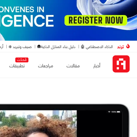
ترند
الذكاء الاصطناعي 🤖
دليل بناء المنازل الذكية🛖
صيف وتبريد ❄️
أزم
مُحدّث
أخبار
مقالات
مراجعات
تطبيقات