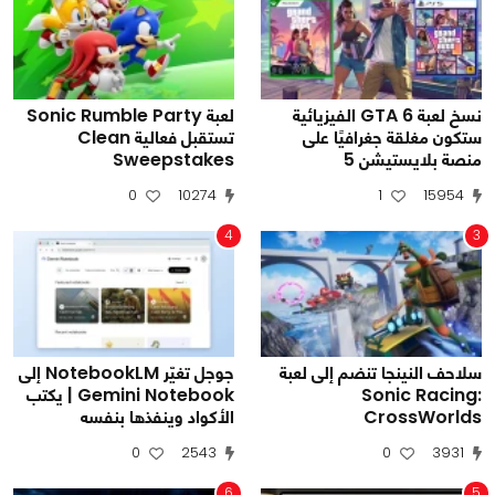
نسخ لعبة GTA 6 الفيزيائية
لعبة Sonic Rumble Party
ستكون مغلقة جغرافيًا على
تستقبل فعالية Clean
منصة بلايستيشن 5
Sweepstakes
0
10274
1
15954
4
3
سلاحف النينجا تنضم إلى لعبة
جوجل تغيّر NotebookLM إلى
Sonic Racing:
Gemini Notebook | يكتب
CrossWorlds
الأكواد وينفذها بنفسه
0
2543
0
3931
6
5