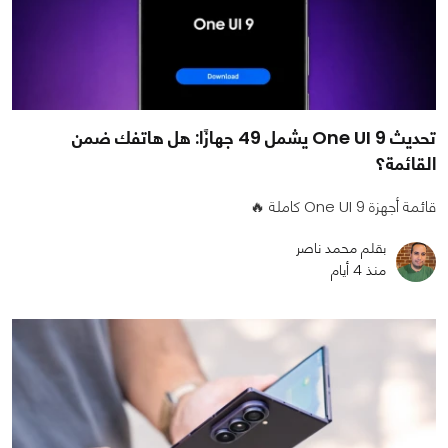
تحديث One UI 9 يشمل 49 جهازًا: هل هاتفك ضمن
القائمة؟
قائمة أجهزة One UI 9 كاملة 🔥
بقلم محمد ناصر
منذ 4 أيام