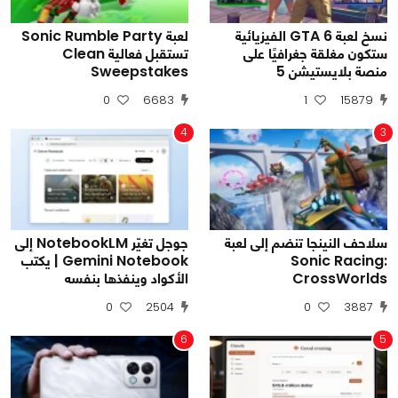
نسخ لعبة GTA 6 الفيزيائية
لعبة Sonic Rumble Party
ستكون مغلقة جغرافيًا على
تستقبل فعالية Clean
منصة بلايستيشن 5
Sweepstakes
0
6683
1
15879
4
3
سلاحف النينجا تنضم إلى لعبة
جوجل تغيّر NotebookLM إلى
Sonic Racing:
Gemini Notebook | يكتب
CrossWorlds
الأكواد وينفذها بنفسه
0
2504
0
3887
6
5