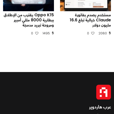
مستخدم يصدم بفاتورة
Oppo K15 يقترب من الإطلاق
Claude خيالية تبلغ 16.6
ببطارية 8000 مللي أمبير
مليون دولار
ومروحة تبريد مدمجة
0
1495
0
2080
عرب هاردوير