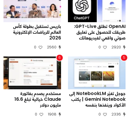
OpenAI تطلق GPT-Live:
باريس تستقبل بطولة كأس
طريقك للحصول على تعليق
العالم للرياضات الإلكترونية
صوتي واقعي لفيديوهاتك
2026
0
2560
0
2920
6
5
جوجل تغيّر NotebookLM إلى
مستخدم يصدم بفاتورة
Gemini Notebook | يكتب
Claude خيالية تبلغ 16.6
الأكواد وينفذها بنفسه
مليون دولار
0
1908
0
2336