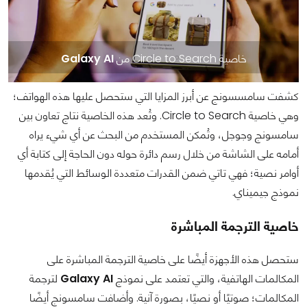
خاصية Circle to Search من
Galaxy AI
كشفت سامسسونج عن أبرز المزايا التي ستحصل عليها هذه الهواتف؛
وهي خاصية Circle to Search. وتُعد هذه الخاصية نتاج تعاون بين
سامسونج وجوجل، وتُمكن المستخدم من البحث عن أي شيء يراه
أمامه على الشاشة من خلال رسم دائرة حوله دون الحاجة إلى كتابة أي
أوامر نصية؛ فهي تاتي ضمن القدرات متعددة الوسائط التي يُقدمها
نموذج جيميناي.
خاصية الترجمة المباشرة
ستحصل هذه الأجهزة أيضًا على خاصية الترجمة المباشرة على
المكالمات الهاتفية، والتي تعتمد على نموذج
Galaxy AI
لترجمة
المكالمات؛ صوتيًا أو نصيًا، بصورة آنية. وأضافت سامسونج أيضًا