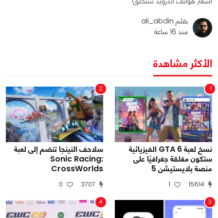
أسعار هواتف أندرويد ستحلّق!
بقلم ali_abdin
منذ 16 ساعة
الأكثر مشاهدة
2
1
نسخ لعبة GTA 6 الفيزيائية
سلاحف النينجا تنضم إلى لعبة
ستكون مغلقة جغرافيًا على
Sonic Racing:
منصة بلايستيشن 5
CrossWorlds
0
3707
1
15614
4
3