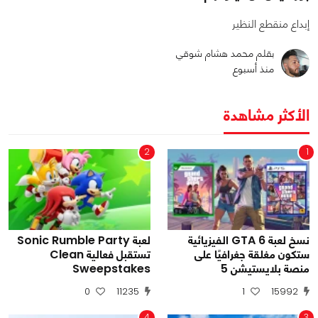
إبداع منقطع النظير
بقلم محمد هشام شوقي
منذ أسبوع
الأكثر مشاهدة
2
1
نسخ لعبة GTA 6 الفيزيائية
لعبة Sonic Rumble Party
ستكون مغلقة جغرافيًا على
تستقبل فعالية Clean
منصة بلايستيشن 5
Sweepstakes
0
11235
1
15992
4
3