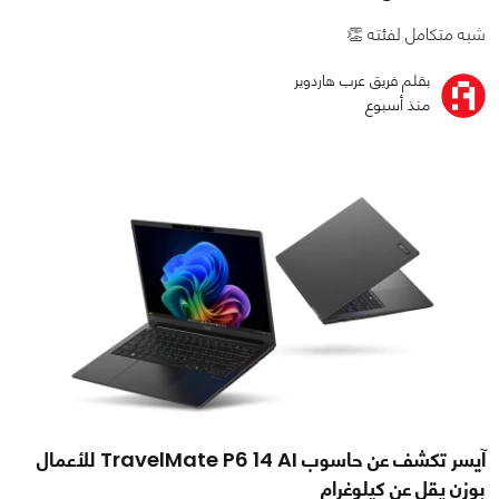
شبه متكامل لفئته 👏
بقلم فريق عرب هاردوير
منذ أسبوع
آيسر تكشف عن حاسوب TravelMate P6 14 AI للأعمال
بوزن يقل عن كيلوغرام