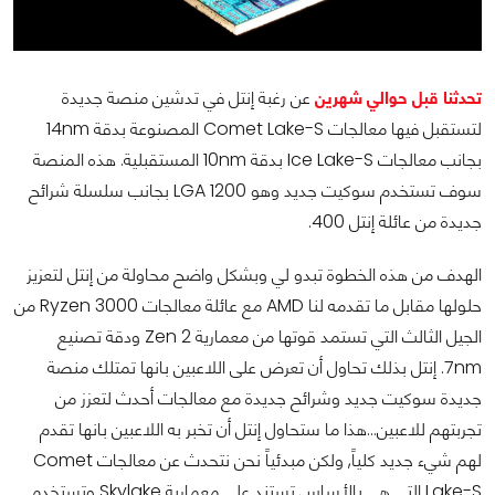
تحدثنا قبل حوالي شهرين
عن رغبة إنتل في تدشين منصة جديدة
لتستقبل فيها معالجات Comet Lake-S المصنوعة بدقة 14nm
بجانب معالجات Ice Lake-S بدقة 10nm المستقبلية. هذه المنصة
سوف تستخدم سوكيت جديد وهو LGA 1200 بجانب سلسلة شرائح
جديدة من عائلة إنتل 400.
الهدف من هذه الخطوة تبدو لي وبشكل واضح محاولة من إنتل لتعزيز
حلولها مقابل ما تقدمه لنا AMD مع عائلة معالجات Ryzen 3000 من
الجيل الثالث التي تستمد قوتها من معمارية Zen 2 ودقة تصنيع
7nm. إنتل بذلك تحاول أن تعرض على اللاعبين بانها تمتلك منصة
جديدة سوكيت جديد وشرائح جديدة مع معالجات أحدث لتعزز من
تجربتهم للاعبين...هذا ما ستحاول إنتل أن تخبر به اللاعبين بانها تقدم
لهم شيء جديد كلياً, ولكن مبدئياً نحن نتحدث عن معالجات Comet
Lake-S التي هي بالأساس تستند على معمارية Skylake وتستخدم