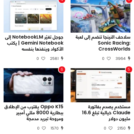
سلاحف النينجا تنضم إلى لعبة
جوجل تغيّر NotebookLM إلى
Sonic Racing:
Gemini Notebook | يكتب
CrossWorlds
الأكواد وينفذها بنفسه
0
2581
0
3964
6
5
مستخدم يصدم بفاتورة
Oppo K15 يقترب من الإطلاق
Claude خيالية تبلغ 16.6
ببطارية 8000 مللي أمبير
مليون دولار
ومروحة تبريد مدمجة
0
1570
0
2150