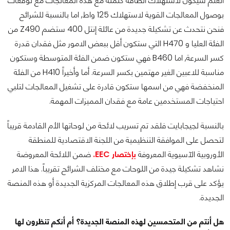
العلم سيكون لاستهلاك الطاقة كلمته مع هذه المعالجات مع توقعات
بوصول المعالجات القوية لاستهلاك 125 واط, اما بالنسبة للشرائح
فنحن نتحدث عن تشكيلة جديدة من عائلة إنتل 400 ستضم Z490 من
الفئة العليا و H470 التي ستكون أقل ببعض الامور مثل فقدان قدرة
كسر السرعة, اما B460 فهي ستكون ضمن الفئة المتوسطة وستكون
مناسبة للاعبين الغير مهتمين بكسر السرعة. أما وأخيراً H410 من الفئة
المنخفضة فهي من اسمها ستكون قادرة على تشغيل المعالجات لتلبي
احتياجات المستخدمين عامة مع فقدان المميزات المهمة.
بالنسبة لجيجابايت فلقد تم تسريب لائحة من لوحاتها الأم القادمة قريباً
لتحصل على الموافقة التنظيمية من اللجنة الاقتصادية للمنطقة
الأوروبية الآسيوية المعروفة
بإختصار EEC.
ضمن اللائحة المعروضة
نشاهد تشكيلة جيدة من اللوحات مع مختلف الشرائح تقريباً. هذا الامر
يؤكد على قرب إطلاق هذه المعالجات المركزية الجديدة أو هذه المنصة
الجديدة.
هل أنتم من المتحمسين لهذه المنصة الجديدة؟ أم أنكم تنظرون لها