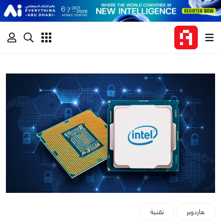
هاردوير
تقنية