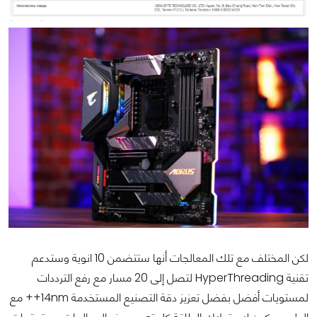
لكن المختلف مع تلك المعالجات أنها ستتضمن 10 انوية وستدعم
تقنية HyperThreading لتصل إلى 20 مسار مع رفع الترددات
لمستويات أفضل بفضل تعزيز دقة التصنيع المستخدمة 14nm++ مع