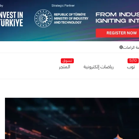
ة الرامات🔴
5/10
تسوق
توب
رياضات إلكترونية
المتجر