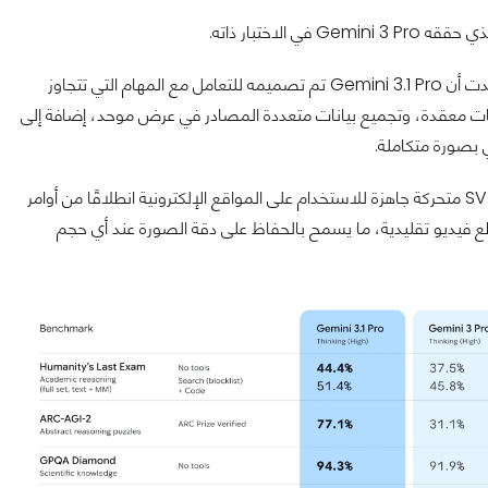
لاختبار ذاته.
ركزت جوجل في عرضها للنموذج على الجانب التطبيقي لقدراته، حيث أكدت أن Gemini 3.1 Pro تم تصميمه للتعامل مع المهام التي تتجاوز
ت معقدة، وتجميع بيانات متعددة المصادر في عرض موحد، إضافة إلى
بصورة متكاملة.
عرضت الشركة مثالًا عمليًا يتمثل في قدرة النموذج على إنشاء رسوم SVG متحركة جاهزة للاستخدام على المواقع الإلكترونية انطلاقًا من أوامر
فيديو تقليدية، ما يسمح بالحفاظ على دقة الصورة عند أي حجم