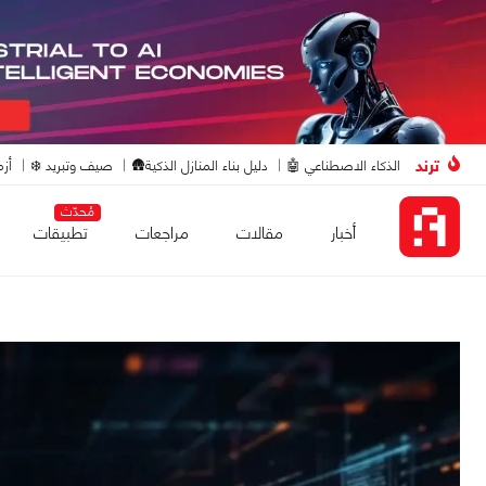
ترند
الذكاء الاصطناعي 🤖
دليل بناء المنازل الذكية🛖
صيف وتبريد ❄️
أزم
مُحدّث
أخبار
مقالات
مراجعات
تطبيقات