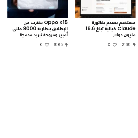
مستخدم يصدم بفاتورة
Oppo K15 يقترب من
Claude خيالية تبلغ 16.6
الإطلاق ببطارية 8000 مللي
مليون دولار
أمبير ومروحة تبريد مدمجة
0
1585
0
2165