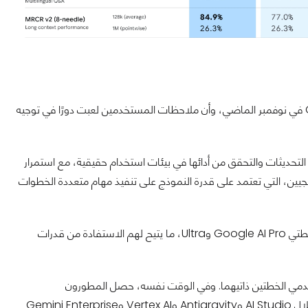
أشارت جوجل إلى أن عملية التطوير تسارعت منذ إطلاق Gemini 3 Pro في نوفمبر الماضي، وأن ملاحظات المستخدمين لعبت دورًا في توجيه
 المعاينة بهدف اختبار التحديثات والتحقق من أدائها في بيئات استخدام حقيقية، مع استمرار
جيين، التي تعتمد على قدرة النموذج على تنفيذ مهام متعددة الخطوات
للمشتركين في خطتي Google AI Pro وUltra، ما يتيح لهم الاستفادة من قدرات
G متاحًا داخل NotebookLM حصريًا لمستخدمي الخطتين ذاتيهما. وفي الوقت نفسه، حصل المطورون
والمؤسسات على إمكانية الوصول إلى النموذج عبر Gemini API من خلال AI Studio وAntigravity وVertex AI وGemini Enterprise