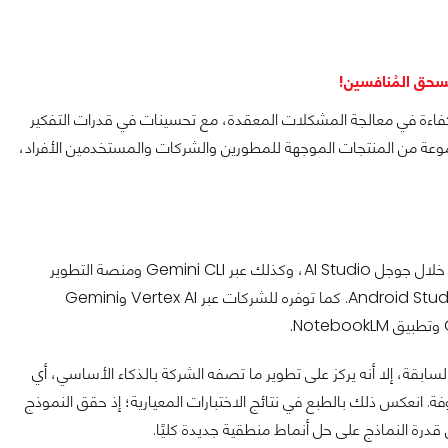
ه ليكون أساسًا أكثر كفاءة في معالجة المشكلات المعقدة، مع تحسينات في قدرات التفكير
جموعة من المنتجات الموجهة للمطورين والشركات والمستخدمين الأفراد،
تتيح جوجل النموذج في مرحلة المعاينة للمطورين عبر Gemini API من خلال جوجل AI Studio، وكذلك عبر Gemini CLI ومنصة التطوير
القائمة على الوكلاء Google Antigravity، إضافة إلى دعمه داخل Android Studio. كما توفره للشركات عبر Vertex AI وGemini
تند Gemini 3.1 Pro إلى الأساس الذي أرسته إصدارات Gemini 3 السابقة، إلا أنه يركز على تطوير ما تصفه الشركة بالذكاء الأساسي، أي
ة. انعكس ذلك بالطبع في نتائج الاختبارات المعيارية؛ إذ حقق النموذج