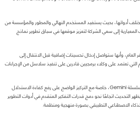
مختلف أدواتها، بحيث يستفيد المستخدم النهائي والمطور والمؤسسة من
ات المعيارية إلى سعي الشركة لتعزيز موقعها في سباق تطوير نماذج
ر العام، وأنها ستواصل إدخال تحسينات إضافية قبل الانتقال إلى
التي تعتمد على وكلاء برمجيين قادرين على تنفيذ سلاسل من الإجراءات
أرى أن نموذج Gemini 3.1 Pro يشكل خطوة جديدة في مسار تحديث سلسلة Gemini، خاصة مع التركيز الواضح على رفع كفاءة الاستدلال
ظهر التحديث اتجاهًا نحو دمج قدرات التفكير المتقدم في أدوات التطوير
ذكاء الاصطناعي التطبيقي بصورة منهجية ومنظمة.