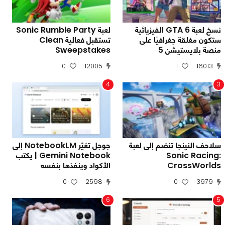
نسخ لعبة GTA 6 الفيزيائية
لعبة Sonic Rumble Party
ستكون مغلقة جغرافيًا على
تستقبل فعالية Clean
منصة بلايستيشن 5
Sweepstakes
0
12005
1
16013
4
3
سلاحف النينجا تنضم إلى لعبة
جوجل تغيّر NotebookLM إلى
Sonic Racing:
Gemini Notebook | يكتب
CrossWorlds
الأكواد وينفذها بنفسه
0
2598
0
3979
6
5