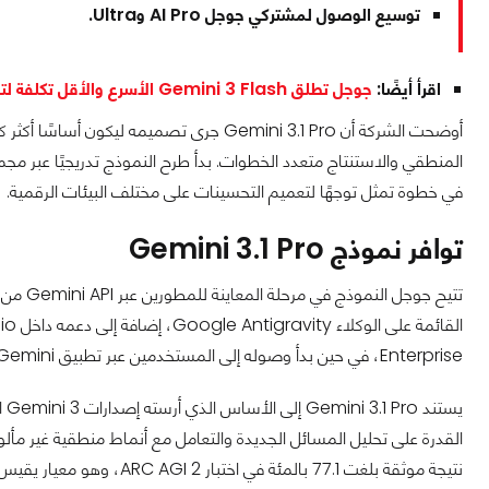
توسيع الوصول لمشتركي جوجل AI Pro وUltra.
اقرأ أيضًا:
جوجل تطلق Gemini 3 Flash الأسرع والأقل تكلفة لتسحق المُنافسين!
أوضحت الشركة أن Gemini 3.1 Pro جرى تصميم
المنطقي والاستنتاج متعدد الخطوات. بدأ طرح النموذج تدريجيًا عبر م
في خطوة تمثل توجهًا لتعميم التحسينات على مختلف البيئات الرقمية.
توافر نموذج Gemini 3.1 Pro
Enterprise، في حين بدأ وصوله إلى المستخدمين عبر تطبيق Gemini وتطبيق NotebookLM.
يس
القدرة على تحليل المسائل الجديدة والتعامل مع أنماط منطقية غير مألوف
نتيجة موثقة بلغت 77.1 بالمئة في اختبار ARC AGI 2، وهو معيار يقيس قدرة النماذج على حل أنماط منطقية جديدة كليًا.