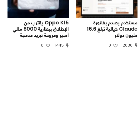
مستخدم يصدم بفاتورة
Oppo K15 يقترب من
Claude خيالية تبلغ 16.6
الإطلاق ببطارية 8000 مللي
مليون دولار
أمبير ومروحة تبريد مدمجة
0
1445
0
2030