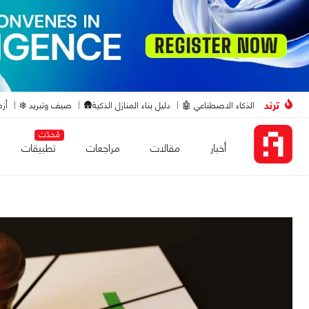
ترند
الذكاء الاصطناعي 🤖
دليل بناء المنازل الذكية🛖
صيف وتبريد ❄️
أزم
مُحدّث
أخبار
مقالات
مراجعات
تطبيقات