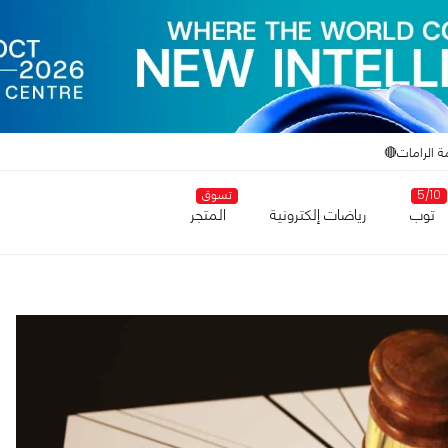
ة الرامات🔴
5/10
تسوق
توب
رياضات إلكترونية
المتجر