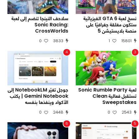
نسخ لعبة GTA 6 الفيزيائية
سلاحف النينجا تنضم إلى لعبة
ستكون مغلقة جغرافيًا على
Sonic Racing:
منصة بلايستيشن 5
CrossWorlds
0
3833
1
15801
4
3
لعبة Sonic Rumble Party
جوجل تغيّر NotebookLM إلى
تستقبل فعالية Clean
Gemini Notebook | يكتب
Sweepstakes
الأكواد وينفذها بنفسه
0
2448
0
2543
6
5