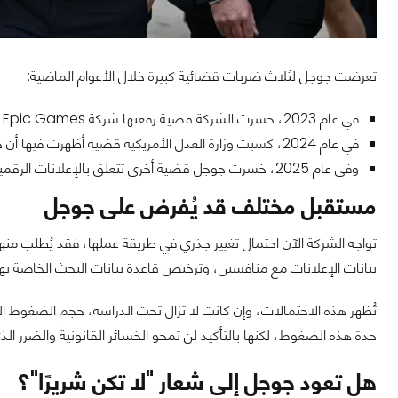
تعرضت جوجل لثلاث ضربات قضائية كبيرة خلال الأعوام الماضية:
في عام 2023، خسرت الشركة قضية رفعتها شركة Epic Games، اتهمتها فيها باحتكار توزيع التطبيقات عبر متجر Google Play.
في عام 2024، كسبت وزارة العدل الأمريكية قضية أظهرت فيها أن جوجل احتكرت سوق البحث الإلكتروني بشكل غير قانوني.
وفي عام 2025، خسرت جوجل قضية أخرى تتعلق بالإعلانات الرقمية، ما يهدد المصدر الأساسي لإيراداتها.
مستقبل مختلف قد يُفرض على جوجل
بيانات الإعلانات مع منافسين، وترخيص قاعدة بيانات البحث الخاصة ب
تُظهر هذه الاحتمالات، وإن كانت لا تزال تحت الدراسة، حجم الضغوط ال
حدة هذه الضغوط، لكنها بالتأكيد لن تمحو الخسائر القانونية والضرر ال
هل تعود جوجل إلى شعار "لا تكن شريرًا"؟