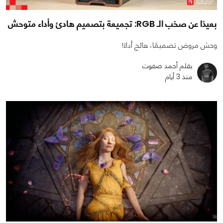
بعيدًا عن صخب الـ RGB: تجميعة بتصميم هادئ وأداء متوحش
وحش مروض تصميمًا، هائج أداءً!
بقلم أحمد صفوت
منذ 3 أيام