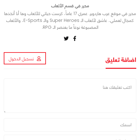
محرر في قسم الألعاب
محرر في موقع عرب هاردوير. عمري 17 عاماً، كرست حياتي للألعاب وها أنا أتخذها
كمجال لعملي.. عاشق لألعاب الـ Super Heroes والـ E-Sports، والألعاب
المصبوغة نوعاً ما بعنصر الـ RPG.
اضافة تعليق
تسجيل الدخول