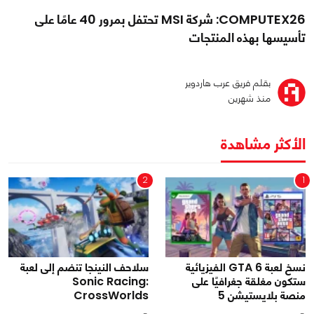
COMPUTEX26: شركة MSI تحتفل بمرور 40 عامًا على
تأسيسها بهذه المنتجات
بقلم فريق عرب هاردوير
منذ شهرين
الأكثر مشاهدة
2
1
نسخ لعبة GTA 6 الفيزيائية
سلاحف النينجا تنضم إلى لعبة
ستكون مغلقة جغرافيًا على
Sonic Racing:
منصة بلايستيشن 5
CrossWorlds