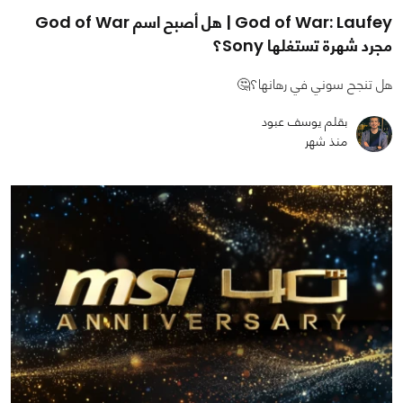
God of War: Laufey | هل أصبح اسم God of War
مجرد شهرة تستغلها Sony؟
هل تنجح سوني في رهانها؟🤔
بقلم يوسف عبود
منذ شهر