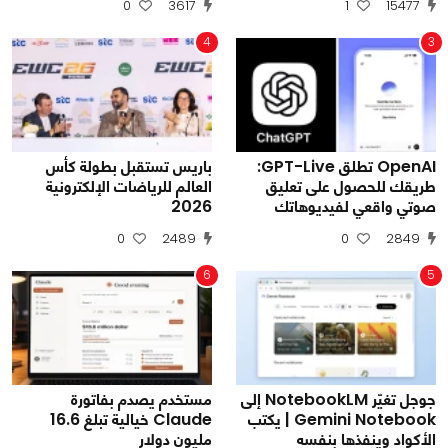
0
3617
1
15477
4
3
OpenAI تطلق GPT-Live:
باريس تستقبل بطولة كأس
طريقك للحصول على تعليق
العالم للرياضات الإلكترونية
صوتي واقعي لفيديوهاتك
2026
0
2489
0
2849
6
5
جوجل تغيّر NotebookLM إلى
مستخدم يصدم بفاتورة
Gemini Notebook | يكتب
Claude خيالية تبلغ 16.6
الأكواد وينفذها بنفسه
مليون دولار