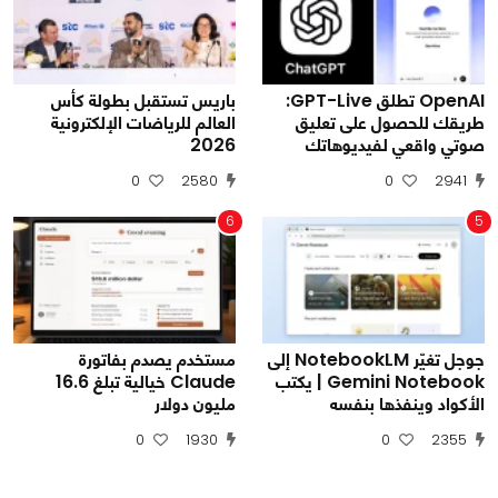
OpenAI تطلق GPT-Live:
باريس تستقبل بطولة كأس
طريقك للحصول على تعليق
العالم للرياضات الإلكترونية
صوتي واقعي لفيديوهاتك
2026
0
2580
0
2941
6
5
جوجل تغيّر NotebookLM إلى
مستخدم يصدم بفاتورة
Gemini Notebook | يكتب
Claude خيالية تبلغ 16.6
الأكواد وينفذها بنفسه
مليون دولار
0
1930
0
2355