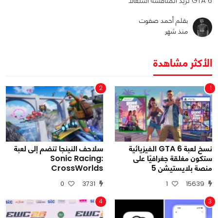
GTA 6 تزيد المنافسة اشتعالًا
بقلم أحمد صفوت
منذ شهر
الأكثر مشاهدة
2
1
نسخ لعبة GTA 6 الفيزيائية
سلاحف النينجا تنضم إلى لعبة
ستكون مغلقة جغرافيًا على
Sonic Racing:
منصة بلايستيشن 5
CrossWorlds
0
3731
1
15639
4
3