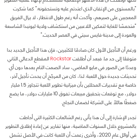
"بالمستوى من الإتقان الذي اعتدتم عليه وتستحقونه." كما شكرت
المعجبين على صبرهم، وأكدت أنه رغم طول الانتظار، لا يزال الفريق
"متحمسًا للغاية لتمكين اللاعبين من استكشاف ولاية ليونيدا الشاسعة
والعودة إلى مدينة فايس سيتي في العصر الحديث."
ورغم أن التأجيل الأول كان صادمًا للكثيرين، فإن هذا التأجيل الجديد بدا
متوقعًا إلى حد ما. فبعد أن أطلقت
Rockstar
المقطع الدعائي الثاني
وعددًا من الصور في مايو الماضي، ساد الصمت التام بعدها دون أي
تحديثات جديدة حول اللعبة. لذا، كان من المرجّح أن يحدث تأجيل آخر،
خاصة مع تقديرات المحللين بأن ميزانية تطوير اللعبة تتجاوز 1.5 مليار
دولار، مع توقعات بتحقيق مبيعات تفوق 10 مليارات دولار، ما يضع
ضغطًا هائلًا على الشركة لضمان النجاح.
تجدر الإشارة إلى أن هذا يأتي رغم الشائعات الكثيرة التي أحاطت
بالمشروع خلال السنوات الماضية، منها تقارير عن إعادة إطلاق التطوير
في أوائل عام 2020، وأخرى زعمت أن اللعبة كانت في الأصل تشمل