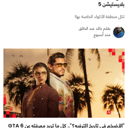
بلايستيشن 5
لكل منطقة الأكواد الخاصة بها!
بقلم خالد عبد الخالق
منذ أسبوع
"الأضخم في تاريخ الترفيه؟".. كل ما تريد معرفته عن GTA 6