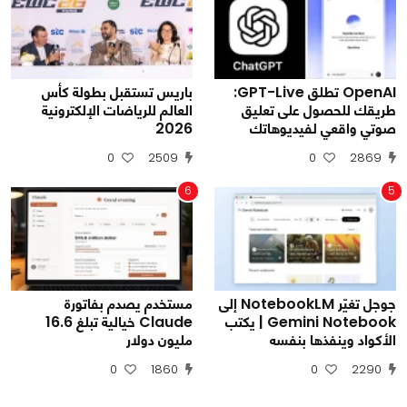
OpenAI تطلق GPT-Live:
باريس تستقبل بطولة كأس
طريقك للحصول على تعليق
العالم للرياضات الإلكترونية
صوتي واقعي لفيديوهاتك
2026
0
2509
0
2869
6
5
جوجل تغيّر NotebookLM إلى
مستخدم يصدم بفاتورة
Gemini Notebook | يكتب
Claude خيالية تبلغ 16.6
الأكواد وينفذها بنفسه
مليون دولار
0
1860
0
2290