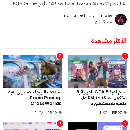
مليار دولار تضاف لقيمة Take-Two بعد كشف أرباح GTA Online!
بقلم mohamed_ibrahim
منذ 3 أشهر
الأكثر مشاهدة
2
1
نسخ لعبة GTA 6 الفيزيائية
سلاحف النينجا تنضم إلى لعبة
ستكون مغلقة جغرافيًا على
Sonic Racing:
منصة بلايستيشن 5
CrossWorlds
0
3642
1
15527
4
3