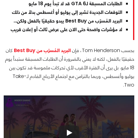
الطلبات المسبقة لـGTA 6 قد لا تبدأ يوم 18 مايو
التوقعات الجديدة تشير إلى يوليو أو أغسطس بدلًا من ذلك
البريد المُسرّب من Best Buy يبدو حقيقيًا بالفعل ولكن…
لا مؤشرات واضحة حتى الآن على عرض ثالث أو إعلان قريب
بحسب Tom Henderson، فإن
البريد المُسرّب من Best Buy
كان
حقيقيًا بالفعل، لكنه لا يعني بالضرورة أن الطلبات المسبقة ستبدأ يوم
18 مايو. بل يرى أن الفترة الأقرب لأي تحركات ملموسة قد تكون بين
يوليو وأغسطس، وربما بالتزامن مع اجتماع الأرباح القادم لـTake-
Two.