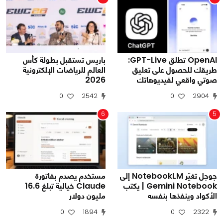
OpenAI تطلق GPT-Live:
باريس تستقبل بطولة كأس
طريقك للحصول على تعليق
العالم للرياضات الإلكترونية
صوتي واقعي لفيديوهاتك
2026
0
2542
0
2904
6
5
جوجل تغيّر NotebookLM إلى
مستخدم يصدم بفاتورة
Gemini Notebook | يكتب
Claude خيالية تبلغ 16.6
الأكواد وينفذها بنفسه
مليون دولار
0
1894
0
2322