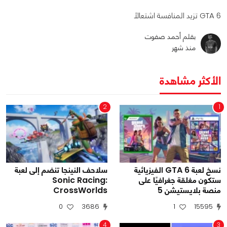
GTA 6 تزيد المنافسة اشتعالًا
بقلم أحمد صفوت
منذ شهر
الأكثر مشاهدة
2
1
نسخ لعبة GTA 6 الفيزيائية
سلاحف النينجا تنضم إلى لعبة
ستكون مغلقة جغرافيًا على
Sonic Racing:
منصة بلايستيشن 5
CrossWorlds
0
3686
1
15595
4
3