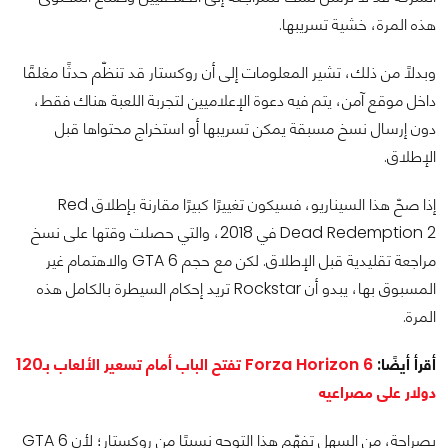
هذه المرة، خشية تسريبها.
وبدلًا من ذلك، تشير المعلومات إلى أن روكستار قد تنظّم حدثًا مغلقًا
داخل موقع آمن، يتم فيه دعوة الإعلاميين لتجربة اللعبة هناك فقط،
دون إرسال نسخ مسبقة يمكن تسريبها أو استخراج محتواها قبل
الإطلاق.
إذا صحّ هذا السيناريو، فسيكون تغييرًا كبيرًا مقارنة بإطلاق Red
Dead Redemption 2 في 2018، والتي حصلت وقتها على نسخ
مراجعة تقليدية قبل الإطلاق. لكن مع حجم GTA 6 والاهتمام غير
المسبوق بها، يبدو أن Rockstar تريد إحكام السيطرة بالكامل هذه
المرة.
أقرأ أيضًا:
Forza Horizon 6 تفتح الباب أمام تسعير الألعاب بـ120
دولار على مصراعيه
بصراحة، من السهل تفهّم هذا التوجه نسبيًا من روكستار؛ لأن GTA 6